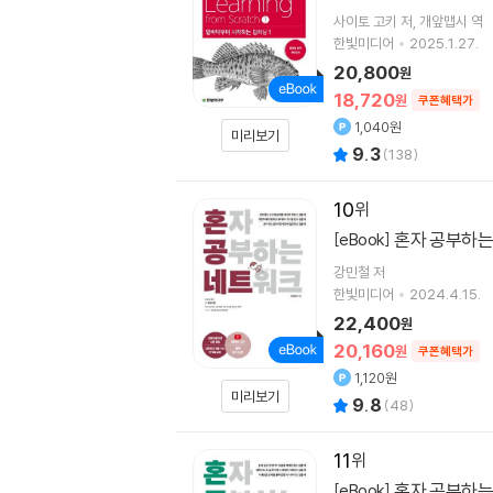
사이토 고키
저
개앞맵시
역
한빛미디어
2025.1.27.
20,800
원
18,720
원
쿠폰혜택가
1,040원
미리보기
9.3
(
138
)
10
혼자 공부하
[eBook]
강민철
저
한빛미디어
2024.4.15.
22,400
원
20,160
원
쿠폰혜택가
1,120원
미리보기
9.8
(
48
)
11
혼자 공부하는 
[eBook]