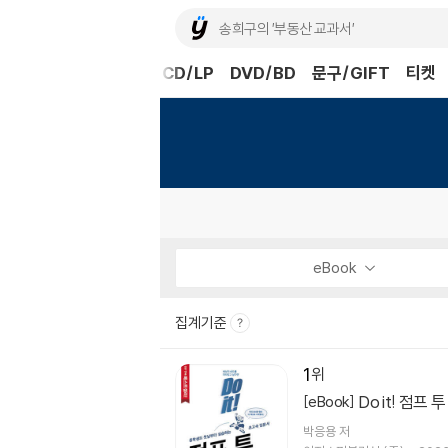
도서
중고샵
eBook
CD/LP
DVD/BD
문구/GIFT
티켓
eBook
집계기준
1
Do it! 점프
[eBook]
박응용
저