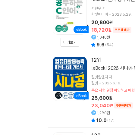
서현우
저
한빛미디어
2023.5.29.
20,800
원
18,720
원
쿠폰혜택가
1,040원
미리보기
9.6
(
54
)
12
2026 시나
[eBook]
길벗알앤디
저
길벗
2025.6.16.
주요 시험 일정 확인하고 매월
25,600
원
23,040
원
쿠폰혜택가
1,280원
10.0
(
17
)