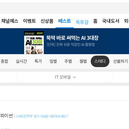
어린이
채널예스
이벤트
신상품
베스트
독후감
홈
국내도서
외
어린이
종합
실시간
특가
일별
주별
월별
스테디
선물하기
IT 모바일
 투 파이썬
[
]
스마트한 PDF 필기 기능을 사용해 보세요!