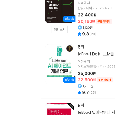
최범균
저
한빛미디어
2025.4.28.
22,400
원
20,160
원
쿠폰혜택가
1,120원
미리보기
9.8
(
28
)
8
Do it! LL
[eBook]
이성용
저
이지스퍼블리싱 (주)
2025
25,000
원
22,500
원
쿠폰혜택가
1,250원
9.7
(
25
)
9
밑바닥부터 시
[eBook]