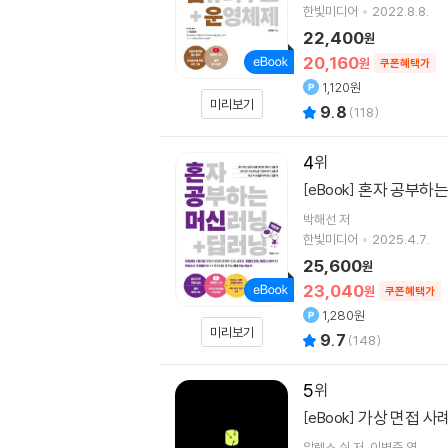
한빛미디어
2022.8.8.
22,400
원
20,160
원
쿠폰혜택가
1,120원
미리보기
9.8
(
118
)
4
혼자 공부하는
[eBook]
박해선
저
한빛미디어
2025.4.7.
25,600
원
23,040
원
쿠폰혜택가
1,280원
미리보기
9.7
(
148
)
5
가상 면접 사
[eBook]
알렉스 쉬
저
이병준
역