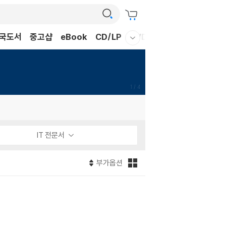
국도서
중고샵
eBook
CD/LP
DVD/BD
문구/GIFT
티
웰컴메뉴 모두보기
1
/
4
IT 전문서
부가옵션