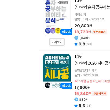
13
혼자 공부하는 
[eBook]
박해선
저
한빛미디어
2023.1.9.
20,800
원
18,720
원
쿠폰혜택가
1,040원
미리보기
9.8
(
69
)
14
2026 시나
[eBook]
길벗알앤디 저자 저
길벗
2025.6.16.
주요 시험 일정 확인하고 매월
17,600
원
15,840
원
쿠폰혜택가
880원
9.3
(
21
)