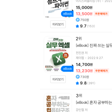
이지스퍼블리싱 (주)
2023
15,000
원
13,500
원
쿠폰혜택가
750원
미리보기
9.7
(
153
)
2
진짜 쓰는 실
[eBook]
전진권
저
제이펍
2022.9.27.
14,700
원
13,230
원
쿠폰혜택가
730원
미리보기
9.8
(
391
)
3
혼자 공부하는
[eBook]
강민철
저