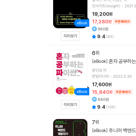
인사이트(insight)
2021.
19,200
원
17,280
원
쿠폰혜택가
960원
미리보기
9.4
(
60
)
6
혼자 공부하는
[eBook]
윤인성
저
한빛미디어
2022.5.30.
17,600
원
15,840
원
쿠폰혜택가
880원
미리보기
9.4
(
106
)
7
주니어 백엔드
[eBook]