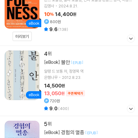
역
김영사
2024.8.21.
10
14,400
%
원
800원
9.6
(
138
)
미리보기
4
불안
[eBook]
[
]
EPUB
알랭 드 보통
저
정영목
역
은행나무
2012.8.23.
14,500
원
13,050
원
쿠폰혜택가
720원
9.0
(
400
)
5
경험의 멸종
[eBook]
[
]
EPUB