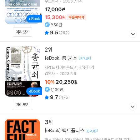
수오서재
2025.7.14.
17,000
원
15,300
원
쿠폰혜택가
850원
미리보기
9.5
(
292
)
2
총 균 쇠
[eBook]
[
]
EPUB
재레드 다이아몬드
저
강주헌
역
김영사
2023.5.9.
10
20,250
%
원
1,130원
9.7
(
475
)
미리보기
3
팩트풀니스
[eBook]
[
]
EPUB
한스 로슬링
올라 로슬링
안나 로슬링 뢴룬드
공저
이창신