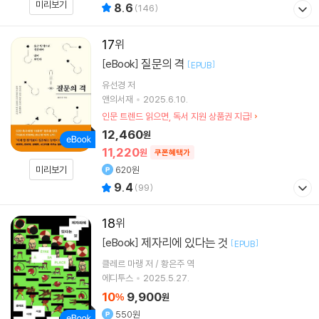
미리보기
8.6
(
146
)
17
질문의 격
[eBook]
[
]
EPUB
유선경
저
앤의서재
2025.6.10.
인문 트렌드 읽으면, 독서 지원 상품권 지급!
12,460
원
11,220
원
쿠폰혜택가
미리보기
620원
9.4
(
99
)
18
제자리에 있다는 것
[eBook]
[
]
EPUB
클레르 마랭 저 / 황은주 역
에디투스
2025.5.27.
10
9,900
%
원
550원