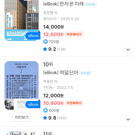
먼저 온 미래
[eBook]
[
]
EPUB
장강명
저
동아시아
2025.6.26.
14,000
원
12,600
원
쿠폰혜택가
700원
9.2
(
138
)
10
여덟 단어
[eBook]
[
]
EPUB
박웅현
저
인티N
2023.7.5.
12,000
원
10,800
원
쿠폰혜택가
600원
미리보기
9.8
(
150
)
11