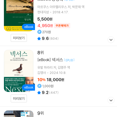
마르쿠스 아우렐리우스
저
박문재
역
현대지성
2018.4.17.
5,500
원
4,950
원
쿠폰혜택가
270원
미리보기
9.6
(
604
)
8
넥서스
[eBook]
[
]
EPUB
유발 하라리
저
김명주
역
김영사
2024.10.8.
10
18,000
%
원
1,000원
9.2
(
447
)
미리보기
9