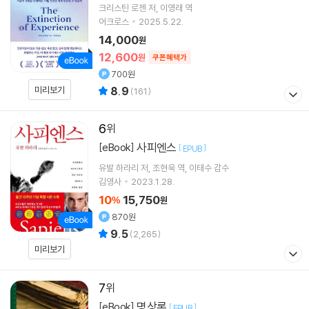
크리스틴 로젠
저
이영래
역
어크로스
2025.5.22.
14,000
원
12,600
원
쿠폰혜택가
700원
미리보기
8.9
(
161
)
6
사피엔스
[eBook]
[
]
EPUB
유발 하라리
저
조현욱
역
이태수
감수
김영사
2023.1.28.
10
15,750
%
원
870원
9.5
(
2,265
)
미리보기
7
명상록
[eBook]
[
]
EPUB