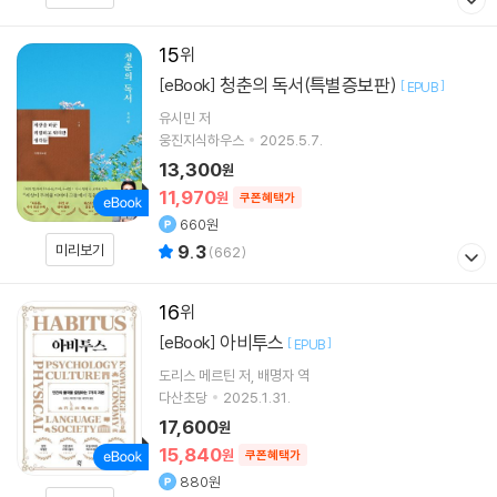
15
청춘의 독서(특별증보판)
[eBook]
[
]
EPUB
유시민
저
웅진지식하우스
2025.5.7.
13,300
원
11,970
원
쿠폰혜택가
660원
미리보기
9.3
(
662
)
16
아비투스
[eBook]
[
]
EPUB
도리스 메르틴
저
배명자
역
다산초당
2025.1.31.
17,600
원
15,840
원
쿠폰혜택가
880원