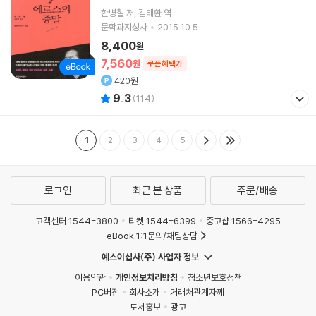
한병철
저
김태환
역
문학과지성사
2015.10.5.
8,400
원
7,560
원
쿠폰혜택가
420원
9.3
(
114
)
1
2
3
4
5
로그인
최근 본 상품
주문/배송
고객센터 1544-3800
티켓 1544-6399
중고샵 1566-4295
eBook 1:1문의/채팅상담
예스이십사(주) 사업자 정보
이용약관
개인정보처리방침
청소년보호정책
PC버전
회사소개
거래처관계자께
도서홍보
광고