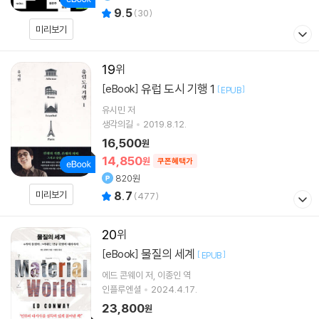
9.5
(
30
)
미리보기
19
유럽 도시 기행 1
[eBook]
[
]
EPUB
유시민
저
생각의길
2019.8.12.
16,500
원
14,850
원
쿠폰혜택가
820원
미리보기
8.7
(
477
)
20
물질의 세계
[eBook]
[
]
EPUB
에드 콘웨이
저
이종인
역
인플루엔셜
2024.4.17.
23,800
원