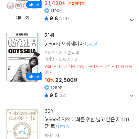
21,420
원
쿠폰혜택가
1,190원
미리보기
9.8
(
214
)
21
오뒷세이아
[eBook]
[
]
EPUB
호메로스
저
이준석
역
아카넷
2023.11.21.
영화 '오디세이' 개봉 기념, 누구나 원작 쿠폰 + 1천원 상품
권!
10
22,500
%
원
1,250원
9.5
(
33
)
22
지적 대화를 위한 넓고 얕은 지식 0
[eBook]
(제로)
[
]
EPUB
채사장
저