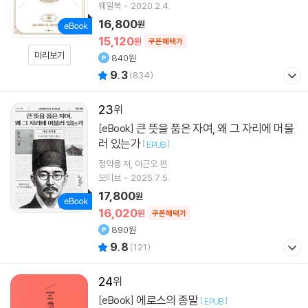
웨일북
2020.2.4.
16,800
원
15,120
원
쿠폰혜택가
미리보기
840원
9.3
(
834
)
23
큰 뜻을 품은 자여, 왜 그 자리에 머물
[eBook]
러 있는가
[
]
EPUB
정약용
저
이근오
편
모티브
2025.7.5.
17,800
원
16,020
원
쿠폰혜택가
890원
9.8
(
121
)
24
에로스의 종말
[eBook]
[
]
EPUB