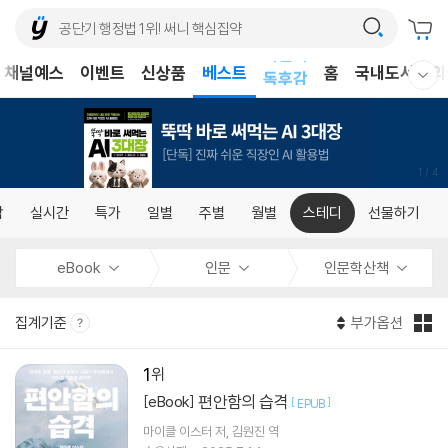
어린이
채널예스
이벤트
신상품
베스트
독후감
홈
국내도서
외
웰컴메뉴 모두보기
어린이
1
/
4
합
실시간
특가
일별
주별
월별
스테디
선물하기
eBook
인문
인문학산책
집계기준
부가옵션
1
편안함의 습격
[eBook]
[
]
EPUB
마이클 이스터
저
김원진
역