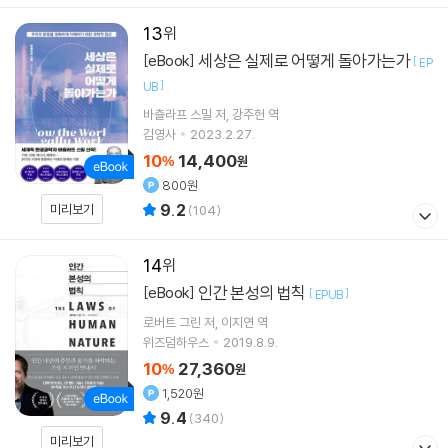
13
세상은 실제로 어떻게 돌아가는가
[eBook]
[
EP
]
UB
바츨라프 스밀
저
강주헌
역
김영사
2023.2.27.
10
14,400
%
원
800원
9.2
미리보기
(
104
)
14
인간 본성의 법칙
[eBook]
[
]
EPUB
로버트 그린
저
이지연
역
위즈덤하우스
2019.8.9.
10
27,360
%
원
1,520원
9.4
(
340
)
미리보기