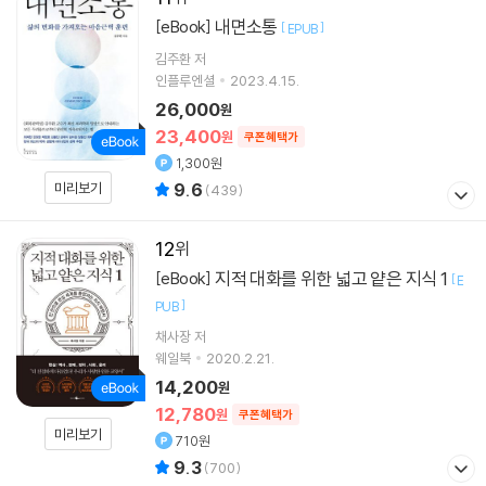
내면소통
[eBook]
[
]
EPUB
김주환
저
인플루엔셜
2023.4.15.
26,000
원
23,400
원
쿠폰혜택가
1,300원
미리보기
9.6
(
439
)
12
지적 대화를 위한 넓고 얕은 지식 1
[eBook]
[
E
]
PUB
채사장
저
웨일북
2020.2.21.
14,200
원
12,780
원
쿠폰혜택가
미리보기
710원
9.3
(
700
)