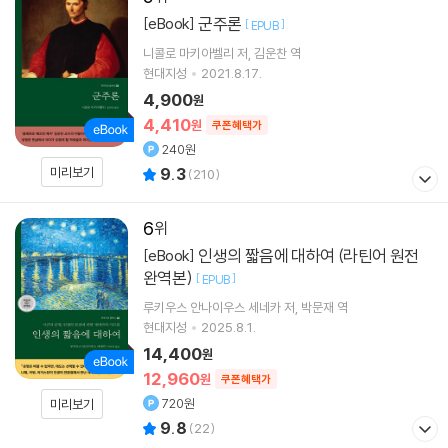
군주론
[eBook]
[
]
EPUB
니콜로 마키아벨리
저
김운찬
역
현대지성
2021.8.17.
4,900
원
4,410
원
쿠폰혜택가
240원
미리보기
9.3
(
210
)
6
인생의 짧음에 대하여 (라틴어 원전
[eBook]
완역본)
[
]
EPUB
루키우스 안나이우스 세네카
저
박문재
역
현대지성
2025.8.1.
14,400
원
12,960
원
쿠폰혜택가
720원
미리보기
9.8
(
22
)