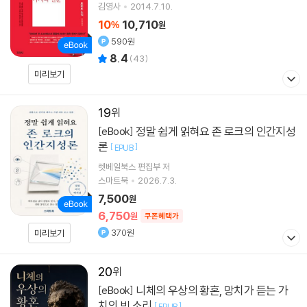
김영사
2014.7.10.
10
10,710
%
원
590원
8.4
(
43
)
미리보기
19
정말 쉽게 읽혀요 존 로크의 인간지성
[eBook]
론
[
]
EPUB
렛베일북스 편집부 저
스마트북
2026.7.3.
7,500
원
6,750
원
쿠폰혜택가
370원
미리보기
20
니체의 우상의 황혼, 망치가 듣는 가
[eBook]
치의 빈 소리
[
]
EPUB