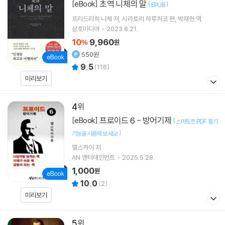
초역 니체의 말
[eBook]
[
]
EPUB
프리드리히 니체
저
시라토리 하루히코
편
박재현
역
삼호미디어
2023.8.21.
10
9,960
%
원
550원
9.5
(
116
)
미리보기
4
프로이드 6 - 방어기제
[eBook]
[
스마트한 PDF 필기
]
기능을 사용해 보세요!
엘스카이 저
AN 엔터테인먼트
2025.5.28.
1,000
원
10.0
(
2
)
미리보기
5