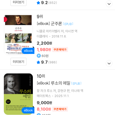
미리보기
9.2
(
652
)
9
군주론
[eBook]
[
]
EPUB
니콜로 마키아벨리
저
이시연
역
더클래식
2018.11.6.
2,200
원
1,980
원
쿠폰혜택가
60원
미리보기
9.7
(
986
)
10
루소의 에밀
[eBook]
[
]
EPUB
장 자크 루소
저
강현규
편
이나래
역
메이트북스
2025.11.1.
9,000
원
8,100
원
쿠폰혜택가