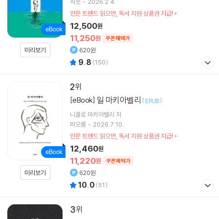
히읏
2026.2.4.
인문 트렌드 읽으면, 독서 지원 상품권 지급!
12,500
원
11,250
원
쿠폰혜택가
미리보기
620원
9.8
(
150
)
2
일 마키아벨리
[eBook]
[
]
EPUB
니콜로 마키아벨리
저
떠오름
2026.7.10.
인문 트렌드 읽으면, 독서 지원 상품권 지급!
12,460
원
11,220
원
쿠폰혜택가
미리보기
620원
10.0
(
51
)
3