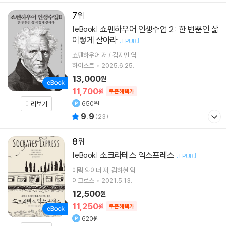
7
쇼펜하우어 인생수업 2 : 한 번뿐인 삶
[eBook]
이렇게 살아라
[
]
EPUB
쇼펜하우어 저 / 김지민 역
하이스트
2025.6.25.
13,000
원
11,700
원
쿠폰혜택가
650원
미리보기
9.9
(
23
)
8
소크라테스 익스프레스
[eBook]
[
]
EPUB
에릭 와이너
저
김하현
역
어크로스
2021.5.13.
12,500
원
11,250
원
쿠폰혜택가
620원