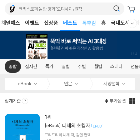
어린이
채널예스
이벤트
신상품
베스트
독후감
홈
국내도서
외
웰컴메뉴 모두보기
어린이
1
/
4
종합
실시간
특가
일별
주별
월별
스테디
선물
eBook
인문
서양철학
집계기준
부가옵션
1
니체의 초월자
[eBook]
[
]
EPUB
프리드리히 니체
저
김철
편역