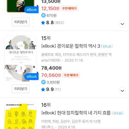
13,500
원
12,150
원
쿠폰혜택가
670원
미리보기
8.8
(
862
)
15
경이로운 철학의 역사 3
[eBook]
[
]
EPUB
움베르토 에코
리카르도 페드리가
편저
윤병언
역
arte(아르테)
2020.11.19.
78,400
원
70,560
원
쿠폰혜택가
3,920원
미리보기
9.9
(
11
)
16
현대 정치철학의 네 가지 흐름
[eBook]
[
]
EPUB
이현재
최원
김성우
김은주
등저 외 12명
에디투스
2020.6.19.