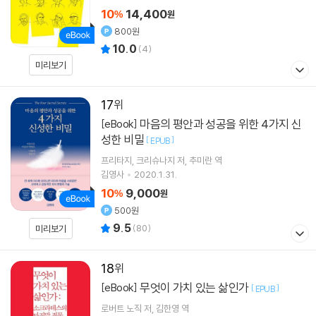
10
14,400
%
원
800원
10.0
(
4
)
미리보기
17
마음의 평안과 성공을 위한 4가지 신
[eBook]
성한 비밀
[
]
EPUB
프리타지, 크리슈나지
저
추미란
역
김영사
2020.1.31.
10
9,000
%
원
500원
9.5
(
80
)
미리보기
18
무엇이 가치 있는 삶인가
[eBook]
[
]
EPUB
로버트 노직
저
김한영
역