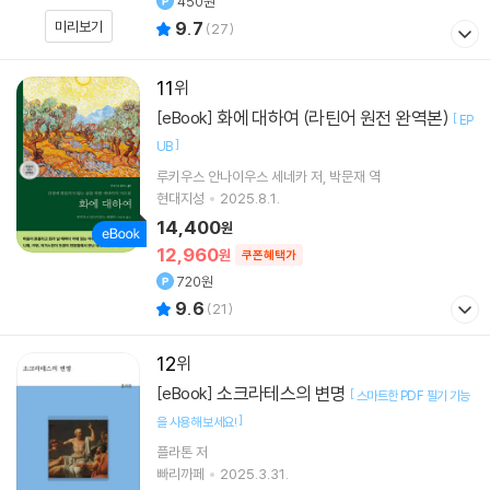
450원
미리보기
9.7
(
27
)
11
화에 대하여 (라틴어 원전 완역본)
[eBook]
[
EP
]
UB
루키우스 안나이우스 세네카
저
박문재
역
현대지성
2025.8.1.
14,400
원
12,960
원
쿠폰혜택가
720원
9.6
(
21
)
12
소크라테스의 변명
[eBook]
[
스마트한 PDF 필기 기능
]
을 사용해 보세요!
플라톤 저
빠리까페
2025.3.31.