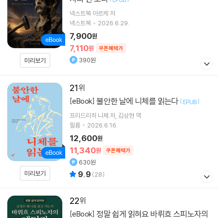
넥스트북 아르케 저
넥스트북
2026.6.29.
7,900
원
7,110
원
쿠폰혜택가
390원
미리보기
21
불안한 날에 니체를 읽는다
[eBook]
[
]
EPUB
프리드리히 니체
저
김상현
역
필름
2026.6.16.
12,600
원
11,340
원
쿠폰혜택가
630원
미리보기
9.9
(
28
)
22
정말 쉽게 읽혀요 바뤼흐 스피노자의
[eBook]