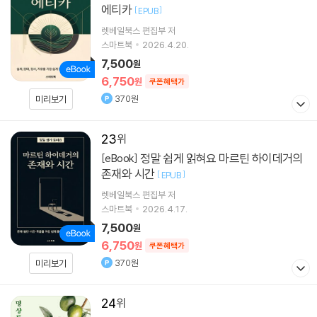
에티카
[
]
EPUB
렛베일북스 편집부 저
스마트북
2026.4.20.
7,500
원
6,750
원
쿠폰혜택가
370원
미리보기
23
정말 쉽게 읽혀요 마르틴 하이데거의
[eBook]
존재와 시간
[
]
EPUB
렛베일북스 편집부 저
스마트북
2026.4.17.
7,500
원
6,750
원
쿠폰혜택가
370원
미리보기
24