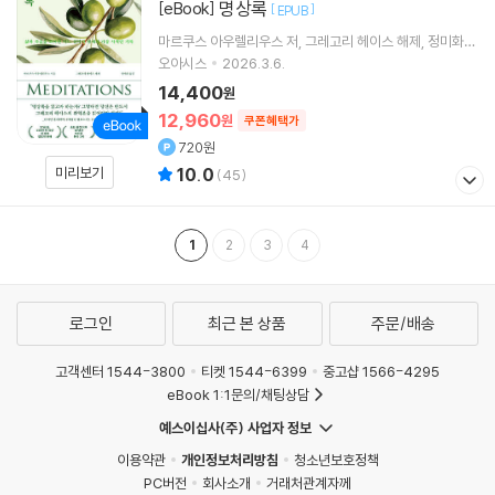
명상록
[eBook]
[
]
EPUB
마르쿠스 아우렐리우스
저
그레고리 헤이스
해제
정미화
역
오아시스
2026.3.6.
14,400
원
12,960
원
쿠폰혜택가
720원
미리보기
10.0
(
45
)
1
2
3
4
로그인
최근 본 상품
주문/배송
고객센터 1544-3800
티켓 1544-6399
중고샵 1566-4295
eBook 1:1문의/채팅상담
예스이십사(주) 사업자 정보
이용약관
개인정보처리방침
청소년보호정책
PC버전
회사소개
거래처관계자께