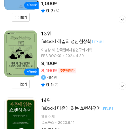
1,000
원
9.7
(
6
)
미리보기
13
헤겔의 정신현상학
[eBook]
[
]
EPUB
이병창
저
한국철학사상연구회
기획
EBS BOOKS
2024.4.30.
9,100
원
8,190
원
쿠폰혜택가
450원
미리보기
9.1
(
7
)
14
마흔에 읽는 쇼펜하우어
[eBook]
[
]
EPUB
강용수
저
유노북스
2023.9.11.