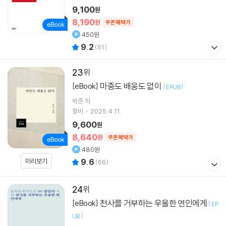
9,100
원
8,190
원
쿠폰혜택가
450원
9.2
(
51
)
23
마중도 배웅도 없이
[eBook]
[
]
EPUB
박준
저
창비
2025.4.11.
9,600
원
8,640
원
쿠폰혜택가
480원
미리보기
9.6
(
66
)
24
천사를 거부하는 우울한 연인에게
[eBook]
[
EP
]
UB