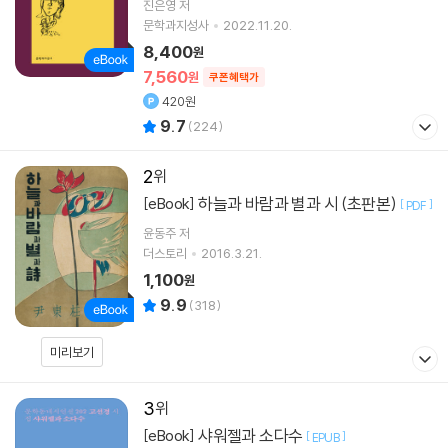
진은영
저
문학과지성사
2022.11.20.
8,400
원
7,560
원
쿠폰혜택가
420원
9.7
(
224
)
2
하늘과 바람과 별과 시 (초판본)
[eBook]
[
]
PDF
윤동주
저
더스토리
2016.3.21.
1,100
원
9.9
(
318
)
미리보기
3
샤워젤과 소다수
[eBook]
[
]
EPUB