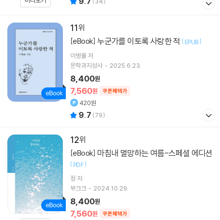
미리보기
9.7
(
34
)
11
누군가를 이토록 사랑한 적
[eBook]
[
]
EPUB
이병률
저
문학과지성사
2025.6.23.
8,400
원
7,560
원
쿠폰혜택가
420원
9.7
(
79
)
12
마침내 멸망하는 여름-스페셜 에디션
[eBook]
[
]
PDF
정 저
부크크
2024.10.29.
8,400
원
7,560
원
쿠폰혜택가