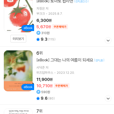
토마토 컵라면
[eBook]
[
]
EPUB3.0
차정은
저
부크크
2025.8.7.
6,300
원
5,670
원
쿠폰혜택가
310원
미리보기
9.3
(
115
)
6
그대는 나의 여름이 되세요
[eBook]
[
]
EPUB
서덕준
저
위즈덤하우스
2023.12.20.
11,900
원
10,710
원
쿠폰혜택가
590원
9.6
(
80
)
7