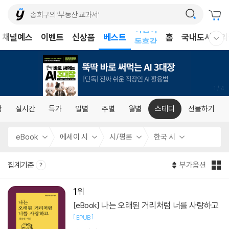
어린이
채널예스
이벤트
신상품
베스트
홈
국내도서
외
독후감
웰컴메뉴 모두보기
어린이
1
/
4
합
실시간
특가
일별
주별
월별
스테디
선물하기
eBook
에세이 시
시/평론
한국 시
집계기준
부가옵션
1
나는 오래된 거리처럼 너를 사랑하고
[eBook]
[
]
EPUB