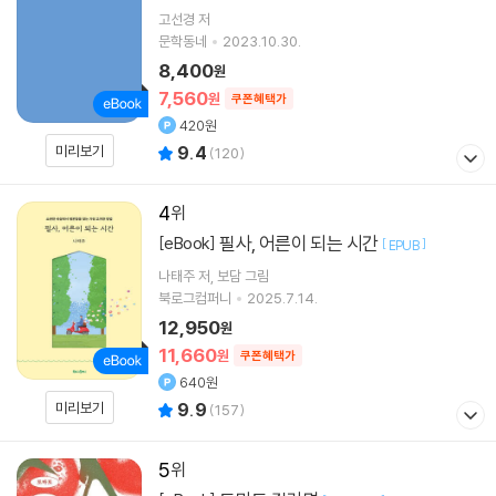
고선경
저
문학동네
2023.10.30.
8,400
원
7,560
원
쿠폰혜택가
420원
미리보기
9.4
(
120
)
4
필사, 어른이 되는 시간
[eBook]
[
]
EPUB
나태주
저
보담
그림
북로그컴퍼니
2025.7.14.
12,950
원
11,660
원
쿠폰혜택가
640원
미리보기
9.9
(
157
)
5