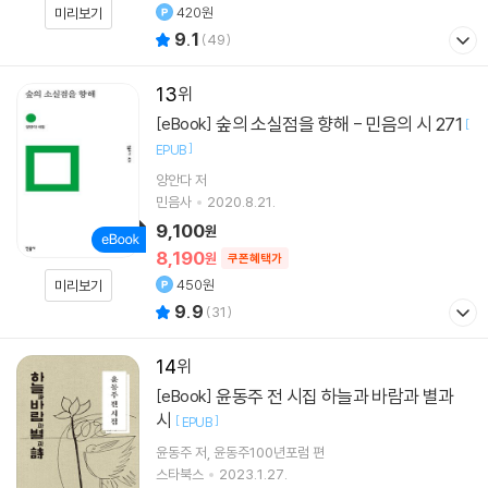
420원
미리보기
9.1
(
49
)
13
숲의 소실점을 향해 - 민음의 시 271
[eBook]
[
]
EPUB
양안다
저
민음사
2020.8.21.
9,100
원
8,190
원
쿠폰혜택가
450원
미리보기
9.9
(
31
)
14
윤동주 전 시집 하늘과 바람과 별과
[eBook]
시
[
]
EPUB
윤동주
저
윤동주100년포럼
편
스타북스
2023.1.27.