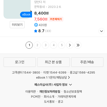
양안다
저
문학동네
2023.2.6.
8,400
원
7,560
원
쿠폰혜택가
미리보기
420원
8.7
(
33
)
1
2
3
4
5
로그인
최근 본 상품
주문/배송
고객센터 1544-3800
티켓 1544-6399
중고샵 1566-4295
eBook 1:1문의/채팅상담
예스이십사(주) 사업자 정보
이용약관
개인정보처리방침
청소년보호정책
PC버전
회사소개
거래처관계자께
도서홍보
광고