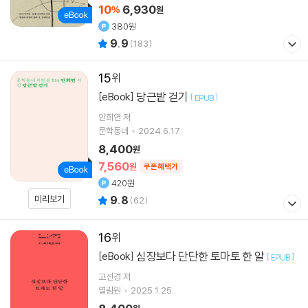
10
6,930
%
원
380원
9.9
(
183
)
15
당근밭 걷기
[eBook]
[
]
EPUB
안희연
저
문학동네
2024.6.17.
8,400
원
7,560
원
쿠폰혜택가
420원
미리보기
9.8
(
62
)
16
심장보다 단단한 토마토 한 알
[eBook]
[
]
EPUB
고선경
저
열림원
2025.1.25.