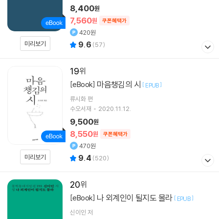
8,400
원
7,560
원
쿠폰혜택가
420원
미리보기
9.6
(
57
)
19
마음챙김의 시
[eBook]
[
]
EPUB
류시화 편
수오서재
2020.11.12.
9,500
원
8,550
원
쿠폰혜택가
470원
미리보기
9.4
(
520
)
20
나 외계인이 될지도 몰라
[eBook]
[
]
EPUB
신이인
저