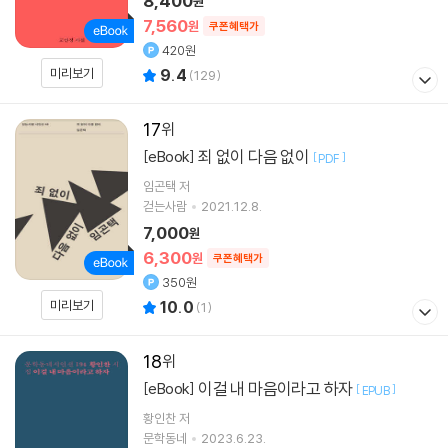
8,400
원
7,560
원
쿠폰혜택가
420원
미리보기
9.4
(
129
)
17
죄 없이 다음 없이
[eBook]
[
]
PDF
임곤택
저
걷는사람
2021.12.8.
7,000
원
6,300
원
쿠폰혜택가
350원
미리보기
10.0
(
1
)
18
이걸 내 마음이라고 하자
[eBook]
[
]
EPUB
황인찬
저
문학동네
2023.6.23.