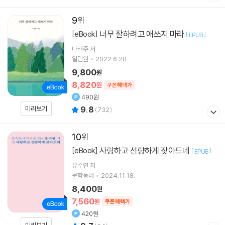
9
너무 잘하려고 애쓰지 마라
[eBook]
[
]
EPUB
나태주
저
열림원
2022.6.20.
9,800
원
8,820
원
쿠폰혜택가
490원
미리보기
9.8
(
732
)
10
사랑하고 선량하게 잦아드네
[eBook]
[
]
EPUB
유수연
저
문학동네
2024.11.18.
8,400
원
7,560
원
쿠폰혜택가
420원