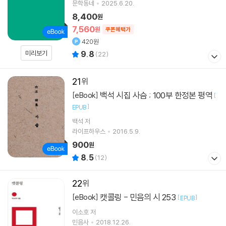
문학동네
2025.6.20.
8,400
원
7,560
원
쿠폰혜택가
420원
미리보기
9.8
(
22
)
21
백석 시집 사슴 ; 100부 한정본 평역
[eBook]
[
]
EPUB
백석
저
라이프하우스
2016.5.9.
900
원
8.5
(
12
)
22
캣콜링 - 민음의 시 253
[eBook]
[
]
EPUB
이소호
저
민음사
2018.12.26.