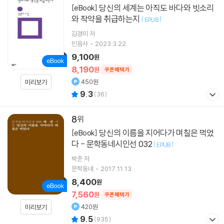
당신의 세계는 아직도 바다와 빗소리
[eBook]
와 작약을 취급하는지
[
]
EPUB
김경미
저
민음사
2023.3.22.
9,100
원
8,190
원
쿠폰혜택가
450원
미리보기
9.3
(
36
)
8
당신의 이름을 지어다가 며칠은 먹었
[eBook]
다 - 문학동네시인선 032
[
]
EPUB
박준
저
문학동네
2017.11.13.
8,400
원
7,560
원
쿠폰혜택가
420원
미리보기
9.5
(
935
)