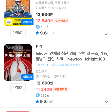
압듈라
글그림
신동선
감수
한빛비즈
2023.6.28.
13,930
원
12,540
원
쿠폰혜택가
690원
미리보기
9.6
(
63
)
6
인체와 첨단 의학 : 인체의 구조, 기능,
[eBook]
질병과 원인, 치료 - Newton Highlight 100
[
]
스마트한 PDF 필기 기능을 사용해 보세요!
편집부 저
㈜아이뉴턴
2017.8.1.
12,600
원
미리보기
11,340
원
쿠폰혜택가
630원
9.8
(
10
)