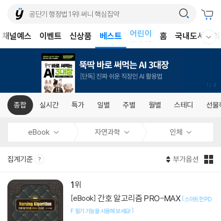
어린이
채널예스
이벤트
신상품
베스트
홈
국내도서
외
독후감
웰컴메뉴 모두보기
어린이
1
/
4
종합
실시간
특가
일별
주별
월별
스테디
선물
eBook
자연과학
인체
집계기준
부가옵션
1
간호 알고리즘 PRO-MAX
[eBook]
[
스마트한 PD
]
F 필기 기능을 사용해 보세요!