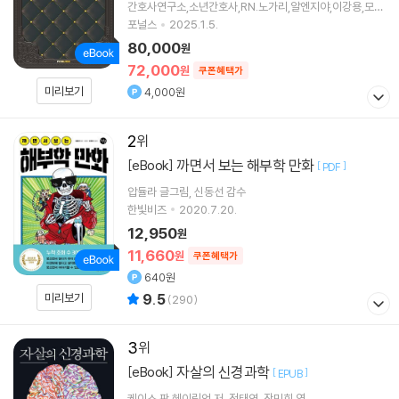
간호사연구소,소년간호사,RN.노가리,알엔지야,이강용,모형
중 저
포널스
2025.1.5.
80,000
원
72,000
원
쿠폰혜택가
미리보기
4,000원
2
까면서 보는 해부학 만화
[eBook]
[
]
PDF
압듈라
글그림
신동선
감수
한빛비즈
2020.7.20.
12,950
원
11,660
원
쿠폰혜택가
640원
미리보기
9.5
(
290
)
3
자살의 신경과학
[eBook]
[
]
EPUB
케이스 판 헤이링언
저
정태연
장민희
역