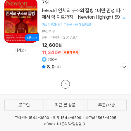
7
인체의 구조와 질병 : 비만·만성 피로
[eBook]
에서 암 치료까지 - Newton Highlight 59
[
스
]
마트한 PDF 필기 기능을 사용해 보세요!
편집부 편
㈜아이뉴턴
2017.8.1.
12,600
원
미리보기
11,340
원
쿠폰혜택가
630원
8.0
(
4
)
1
로그인
최근 본 상품
주문/배송
고객센터 1544-3800
티켓 1544-6399
중고샵 1566-4295
eBook 1:1문의/채팅상담