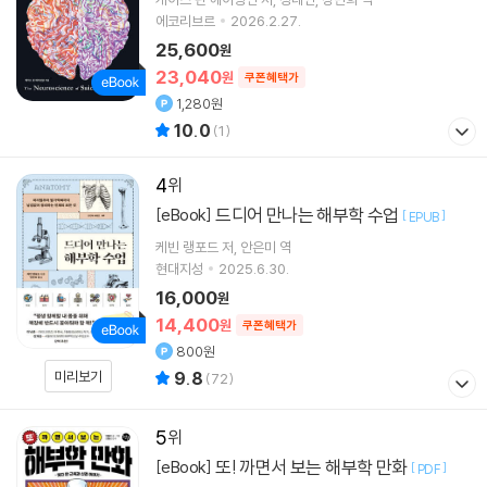
에코리브르
2026.2.27.
25,600
원
23,040
원
쿠폰혜택가
1,280원
10.0
(
1
)
4
드디어 만나는 해부학 수업
[eBook]
[
]
EPUB
케빈 랭포드
저
안은미
역
현대지성
2025.6.30.
16,000
원
14,400
원
쿠폰혜택가
800원
미리보기
9.8
(
72
)
5
또! 까면서 보는 해부학 만화
[eBook]
[
]
PDF