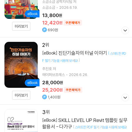
소금소금 공학지식팀 저
소금소금
2026.6.19.
13,800
원
12,420
원
쿠폰혜택가
미리보기
690원
2
진단기술자의 터널 이야기
[eBook]
[
스마트한 PD
]
F 필기 기능을 사용해 보세요!
추진호
저
에이퍼브프레스
2026.6.26.
28,000
원
25,200
원
쿠폰혜택가
미리보기
1,400원
3
SKILL LEVEL UP Revit 템플릿 실무
[eBook]
활용서 - 다가구
[
스마트한 PDF 필기 기능을 사용해 보세요!