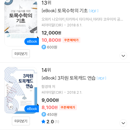
13
토목수학의 기초
[eBook]
[
]
PDF
오와키 나오아키,타카하시 타다히사,아리타 코우이치 공저 /
이성혁,임유진,정우영,박대욱,권순덕 공역
씨아이알(CIR)
2018.6.1.
12,000
원
10,800
원
쿠폰혜택가
600원
미리보기
14
3차원 토목캐드 연습
[eBook]
[
]
PDF
함경재 저
씨아이알(CIR)
2018.2.1.
9,000
원
8,100
원
쿠폰혜택가
450원
미리보기
2.0
(
1
)