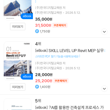
]
(주)한국디지털교육원 저
(주)한국디지털교육원
2026.5.12.
35,000
원
31,500
원
쿠폰혜택가
미리보기
1,750원
4
SKILL LEVEL UP Revit MEP 실무
[eBook]
[
]
스마트한 PDF 필기 기능을 사용해 보세요!
(주)한국디지털교육원 저
(주)한국디지털교육원
2026.5.12.
28,000
원
25,200
원
쿠폰혜택가
1,400원
미리보기
5
?AI를 활용한 건축설계 프로세스 가
[eBook]