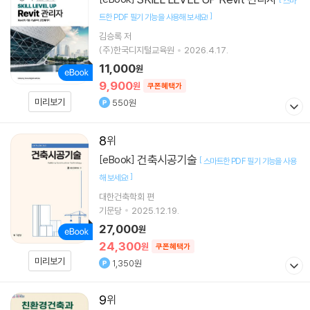
스마
]
트한 PDF 필기 기능을 사용해 보세요!
김승록 저
(주)한국디지털교육원
2026.4.17.
11,000
원
9,900
원
쿠폰혜택가
미리보기
550원
8
건축시공기술
[eBook]
[
스마트한 PDF 필기 기능을 사용
]
해 보세요!
대한건축학회 편
기문당
2025.12.19.
27,000
원
24,300
원
쿠폰혜택가
미리보기
1,350원
9