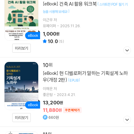
건축 AI 활용 워크북
[eBook]
[
스마트한 PDF 필기 기
]
능을 사용해 보세요!
이근우
저
유페이퍼
2025.11.26.
1,000
원
10.0
(
5
)
미리보기
10
현 디벨로퍼가 말하는 기획설계 노하
[eBook]
우(개정 2판)
[
]
EPUB
이해운
저
좋은땅
2023.4.21.
13,200
원
11,880
원
쿠폰혜택가
660원
미리보기