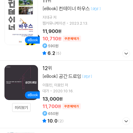
11
컨테이너 하우스
[eBook]
[
]
PDF
지대규 저
찜커뮤니케이션
2023.2.13.
11,900
원
10,710
원
쿠폰혜택가
590원
6.2
(
5
)
12
공간 드로잉
[eBook]
[
]
PDF
이동민
이효민
저
대가
2020.10.16.
13,000
원
11,700
원
쿠폰혜택가
미리보기
650원
10.0
(
2
)