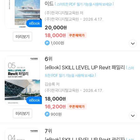
이드
[
]
스마트한 PDF 필기 기능을 사용해 보세요!
(주)한국디지털교육원 저
(주)한국디지털교육원
2026.4.17.
20,000
원
18,000
원
쿠폰혜택가
미리보기
1,000원
6
SKILL LEVEL UP Revit 패밀리
[eBook]
[
스마
]
트한 PDF 필기 기능을 사용해 보세요!
김승록 저
(주)한국디지털교육원
2026.4.17.
18,000
원
16,200
원
쿠폰혜택가
미리보기
900원
7
SKILL LEVEL UP Revit 관리자
[eBook]
[