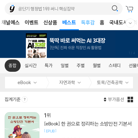
어린이
채널예스
이벤트
신상품
베스트
독후감
홈
국내도서
외
웰컴메뉴 모두보기
어린이
1
/
4
종합
실시간
특가
일별
주별
월별
스테디
선물
eBook
자연과학
토목/건축공학
집계기준
부가옵션
1
한 권으로 정리하는 소방안전 기본서
[eBook]
[
]
EPUB