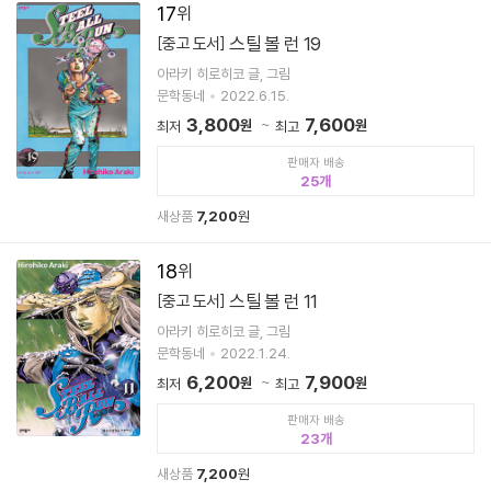
17
스틸 볼 런 19
[중고 도서]
아라키 히로히코 글, 그림
문학동네
2022.6.15.
3,800
7,600
원
원
최저
최고
판매자 배송
25
새상품
7,200
원
18
스틸 볼 런 11
[중고 도서]
아라키 히로히코 글, 그림
문학동네
2022.1.24.
6,200
7,900
원
원
최저
최고
판매자 배송
23
새상품
7,200
원