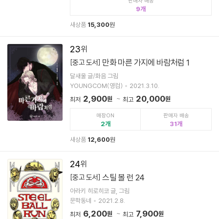
판매자 배송
9
새상품
15,300
원
23
만화 마른 가지에 바람처럼 1
[중고 도서]
달새울 글/화음 그림
YOUNGCOM(영컴)
2021.3.10.
2,900
20,000
원
원
최저
최고
매장ON
판매자 배송
2
31
새상품
12,600
원
24
스틸 볼 런 24
[중고 도서]
아라키 히로히코 글, 그림
문학동네
2021.2.8.
6,200
7,900
원
원
최저
최고