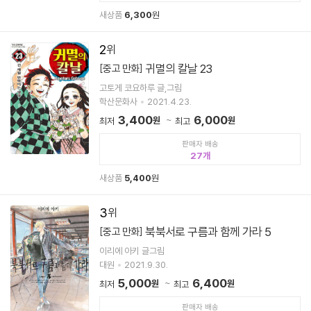
새상품
6,300
원
2
귀멸의 칼날 23
[중고 만화]
고토게 코요하루 글,그림
학산문화사
2021.4.23.
3,400
6,000
원
원
최저
최고
판매자 배송
27
새상품
5,400
원
3
북북서로 구름과 함께 가라 5
[중고 만화]
이리에 아키 글그림
대원
2021.9.30.
5,000
6,400
원
원
최저
최고
판매자 배송