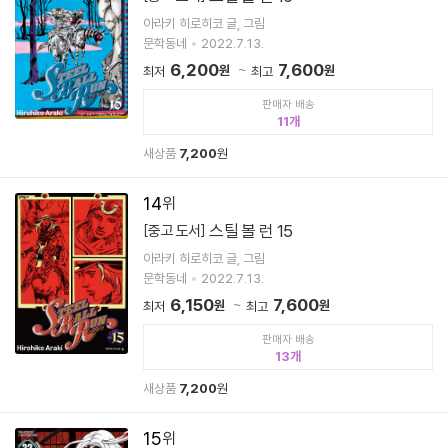
아라키 히로히코 글, 그림
문학동네
2022.7.13.
6,200
7,600
원
원
최저
최고
판매자 배송
11
새상품
7,200
원
14
스틸 볼 런 15
[중고 도서]
아라키 히로히코 글, 그림
문학동네
2022.7.13.
6,150
7,600
원
원
최저
최고
판매자 배송
13
새상품
7,200
원
15