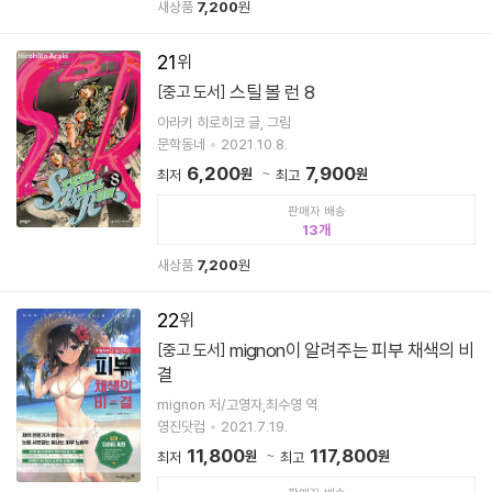
새상품
7,200
원
21
스틸 볼 런 8
[중고 도서]
아라키 히로히코 글, 그림
문학동네
2021.10.8.
6,200
7,900
원
원
최저
최고
판매자 배송
13
새상품
7,200
원
22
mignon이 알려주는 피부 채색의 비
[중고 도서]
결
mignon 저/고영자,최수영 역
영진닷컴
2021.7.19.
11,800
117,800
원
원
최저
최고