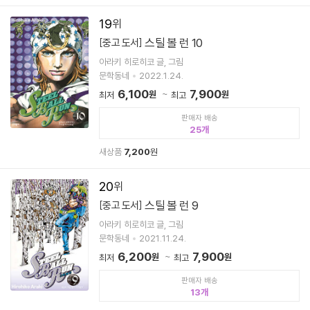
19
스틸 볼 런 10
[중고 도서]
아라키 히로히코 글, 그림
문학동네
2022.1.24.
6,100
7,900
원
원
최저
최고
판매자 배송
25
새상품
7,200
원
20
스틸 볼 런 9
[중고 도서]
아라키 히로히코 글, 그림
문학동네
2021.11.24.
6,200
7,900
원
원
최저
최고
판매자 배송
13