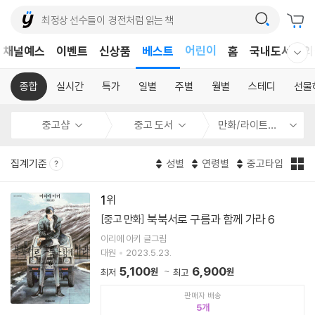
어린이
채널예스
이벤트
신상품
베스트
홈
국내도서
외
독후감
웰컴메뉴 모두보기
어린이
종합
실시간
특가
일별
주별
월별
스테디
선물
중고샵
중고 도서
만화/라이트노벨
집계기준
성별
연령별
중고타입
1
북북서로 구름과 함께 가라 6
[중고 만화]
이리에 아키 글그림
대원
2023.5.23.
5,100
6,900
원
원
최저
최고
판매자 배송
5