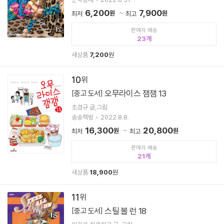
6,200
7,900
원
원
최저
최고
판매자 배송
23
새상품
7,200
원
10
오무라이스 잼잼 13
[중고 도서]
조경규 글,그림
송송책방
2022.8.8.
16,300
20,800
원
원
최저
최고
판매자 배송
21
새상품
18,900
원
11
스틸 볼 런 18
[중고 도서]