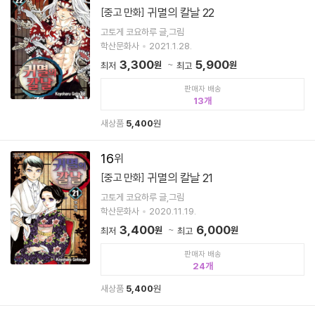
귀멸의 칼날 22
[중고 만화]
고토게 코요하루 글,그림
학산문화사
2021.1.28.
3,300
5,900
원
원
최저
최고
판매자 배송
13
새상품
5,400
원
16
귀멸의 칼날 21
[중고 만화]
고토게 코요하루 글,그림
학산문화사
2020.11.19.
3,400
6,000
원
원
최저
최고
판매자 배송
24
새상품
5,400
원