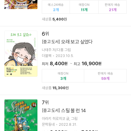
예스24배송
매장ON
판매자 배송
2
11
21
새상품
5,400
원
6
오래 보고 싶었다
[중고 도서]
나태주 저/다홍 그림
더블북
2023.10.5.
8,400
16,900
원
원
최저
최고
매장ON
판매자 배송
3
59
새상품
15,300
원
7
스틸 볼 런 14
[중고 도서]
아라키 히로히코 글, 그림
문학동네
2022.8.31.