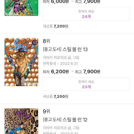
6,000
7,900
원
원
최저
최고
판매자 배송
24
새상품
7,200
원
8
스틸 볼 런 13
[중고 도서]
아라키 히로히코 글, 그림
문학동네
2022.8.31.
6,200
7,900
원
원
최저
최고
판매자 배송
23
새상품
7,200
원
9
스틸 볼 런 12
[중고 도서]
아라키 히로히코 글, 그림
문학동네
2022.8.31.