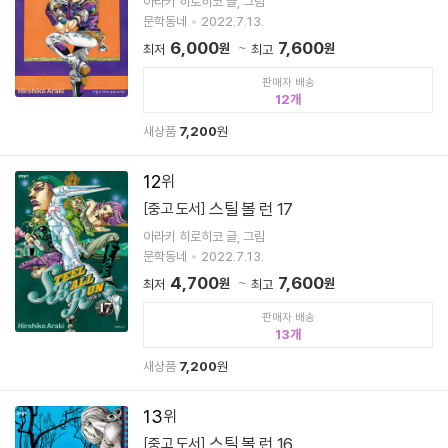
아라키 히로히코 글, 그림
문학동네
2022.7.13.
6,000
7,600
원
원
최저
최고
판매자 배송
12
새상품
7,200
원
12
스틸 볼 런 17
[중고 도서]
아라키 히로히코 글, 그림
문학동네
2022.7.13.
4,700
7,600
원
원
최저
최고
판매자 배송
13
새상품
7,200
원
13
스틸 볼 런 16
[중고 도서]