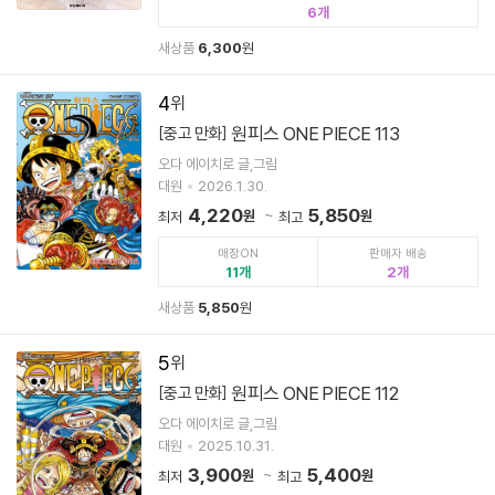
6
새상품
6,300
원
4
원피스 ONE PIECE 113
[중고 만화]
오다 에이치로 글,그림
대원
2026.1.30.
4,220
5,850
원
원
최저
최고
매장ON
판매자 배송
11
2
새상품
5,850
원
5
원피스 ONE PIECE 112
[중고 만화]
오다 에이치로 글,그림
대원
2025.10.31.
3,900
5,400
원
원
최저
최고