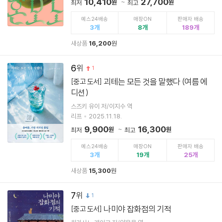
10,410
27,700
원
원
최저
최고
예스24배송
매장ON
판매자 배송
3
8
189
새상품
16,200
원
6
1
괴테는 모든 것을 말했다 (여름 에
[중고 도서]
디션)
스즈키 유이 저/이지수 역
리프
2025.11.18.
9,900
16,300
원
원
최저
최고
예스24배송
매장ON
판매자 배송
3
19
25
새상품
15,300
원
7
1
나미야 잡화점의 기적
[중고 도서]