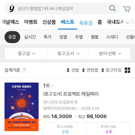
어린이
채널예스
이벤트
신상품
베스트
독후감
홈
국내도서
외
웰컴메뉴 모두보기
어린이
종합
실시간
특가
일별
주별
월별
스테디
선물
중고샵
중고 도서
분야 선택
집계기준
성별
연령별
중고타입
1
프로젝트 헤일메리
[중고 도서]
앤디 위어 저/강동혁 역
알에이치코리아(RHK)
2026.2.19.
14,300
98,100
원
원
최저
최고
예스24배송
판매자 배송
2
2