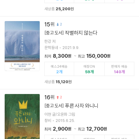
새상품
25,200
원
15
2
작별하지 않는다
[중고 도서]
한강 저
문학동네
2021.9.9.
8,300
150,000
원
원
최저
최고
예스24배송
매장ON
판매자 배송
2
59
140
새상품
15,120
원
16
2
푸른 사자 와니니
[중고 도서]
이현 글/오윤화 그림
창비
2015.6.25.
2,900
12,700
원
원
최저
최고