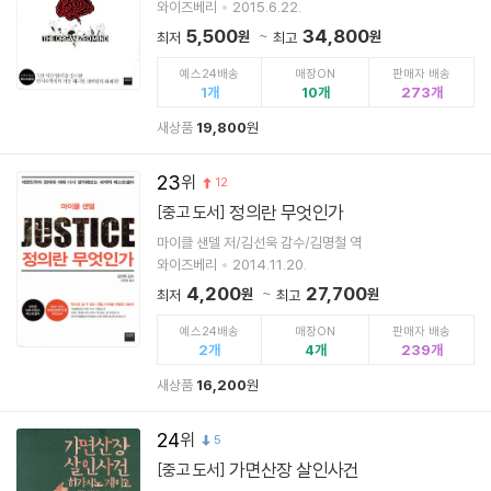
와이즈베리
2015.6.22.
5,500
34,800
원
원
최저
최고
예스24배송
매장ON
판매자 배송
1
10
273
새상품
19,800
원
23
12
정의란 무엇인가
[중고 도서]
마이클 샌델 저/김선욱 감수/김명철 역
와이즈베리
2014.11.20.
4,200
27,700
원
원
최저
최고
예스24배송
매장ON
판매자 배송
2
4
239
새상품
16,200
원
24
5
가면산장 살인사건
[중고 도서]