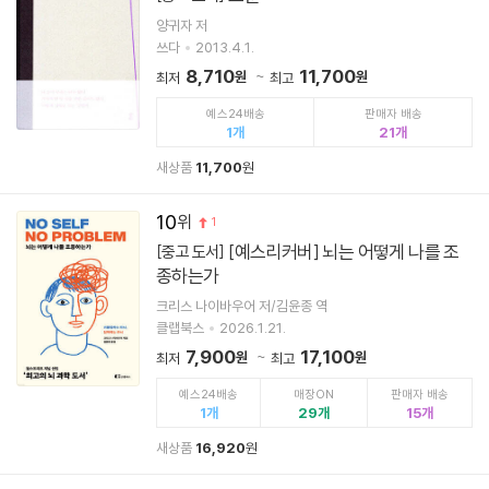
양귀자 저
쓰다
2013.4.1.
8,710
11,700
원
원
최저
최고
예스24배송
판매자 배송
1
21
새상품
11,700
원
10
1
[예스리커버] 뇌는 어떻게 나를 조
[중고 도서]
종하는가
크리스 나이바우어 저/김윤종 역
클랩북스
2026.1.21.
7,900
17,100
원
원
최저
최고
예스24배송
매장ON
판매자 배송
1
29
15
새상품
16,920
원