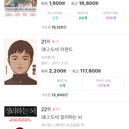
1,600
16,800
원
원
최저
최고
예스24배송
매장ON
판매자 배송
2
24
310
새상품
15,120
원
21
13
아몬드
[중고 도서]
손원평 저
창비
2017.3.31.
2,200
117,800
원
원
최저
최고
매장ON
판매자 배송
3
376
새상품
12,600
원
22
92
정리하는 뇌
[중고 도서]
대니얼 J. 레비틴 저/김성훈 역