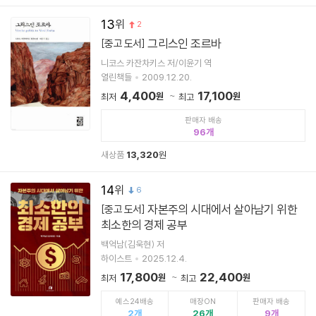
13
2
그리스인 조르바
[중고 도서]
니코스 카잔차키스 저/이윤기 역
열린책들
2009.12.20.
4,400
17,100
원
원
최저
최고
판매자 배송
96
새상품
13,320
원
14
6
자본주의 시대에서 살아남기 위한
[중고 도서]
최소한의 경제 공부
백억남(김욱현) 저
하이스트
2025.12.4.
17,800
22,400
원
원
최저
최고
예스24배송
매장ON
판매자 배송
2
26
9