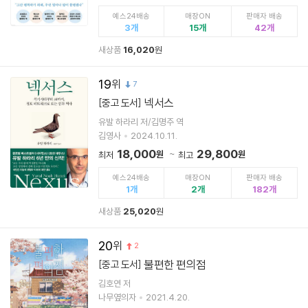
예스24배송
매장ON
판매자 배송
3
15
42
새상품
16,020
원
19
7
넥서스
[중고 도서]
유발 하라리 저/김명주 역
김영사
2024.10.11.
18,000
29,800
원
원
최저
최고
예스24배송
매장ON
판매자 배송
1
2
182
새상품
25,020
원
20
2
불편한 편의점
[중고 도서]
김호연 저
나무옆의자
2021.4.20.