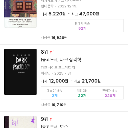
히가시노 게이고 저/양윤옥 역
현대문학
2022.12.19.
5,220
47,000
원
원
최저
최고
판매자 배송
52
새상품
16,920
원
8
1
다크 심리학
[중고 도서]
다크 사이드 프로젝트 저
어센딩
2025.7.31.
12,000
21,700
원
원
최저
최고
예스24배송
매장ON
판매자 배송
2
22
220
새상품
19,710
원
9
1
모순
[중고 도서]