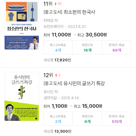
11
10
최소한의 한국사
[중고 도서]
최태성 저
프런트페이지
2023.6.21.
11,000
30,500
원
원
최저
최고
예스24배송
매장ON
판매자 배송
4
16
86
새상품
17,820
원
12
2
유시민의 글쓰기 특강
[중고 도서]
유시민 저
생각의길
2015.4.10.
1,100
15,000
원
원
최저
최고
예스24배송
매장ON
판매자 배송
2
6
515
새상품
13,500
원