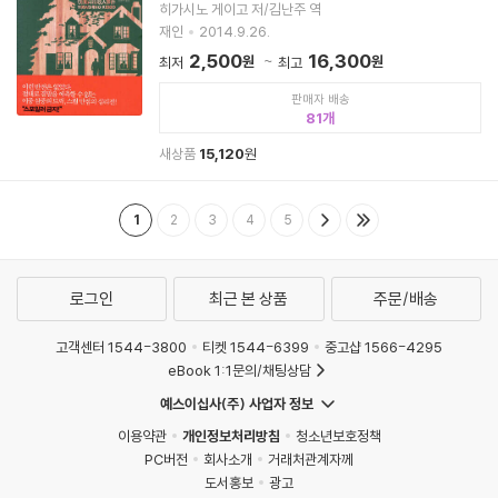
히가시노 게이고 저/김난주 역
재인
2014.9.26.
2,500
16,300
원
원
최저
최고
판매자 배송
81
새상품
15,120
원
1
2
3
4
5
로그인
최근 본 상품
주문/배송
고객센터 1544-3800
티켓 1544-6399
중고샵 1566-4295
eBook 1:1문의/채팅상담
예스이십사(주) 사업자 정보
이용약관
개인정보처리방침
청소년보호정책
PC버전
회사소개
거래처관계자께
도서홍보
광고