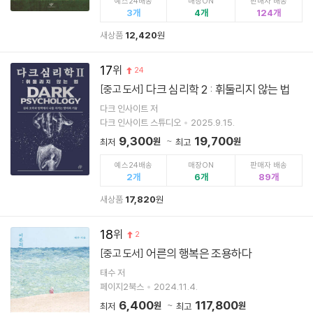
예스24배송
매장ON
판매자 배송
3
4
124
새상품
12,420
원
17
24
다크 심리학 2 : 휘둘리지 않는 법
[중고 도서]
다크 인사이트 저
다크 인사이트 스튜디오
2025.9.15.
9,300
19,700
원
원
최저
최고
예스24배송
매장ON
판매자 배송
2
6
89
새상품
17,820
원
18
2
어른의 행복은 조용하다
[중고 도서]
태수 저
페이지2북스
2024.11.4.
6,400
117,800
원
원
최저
최고