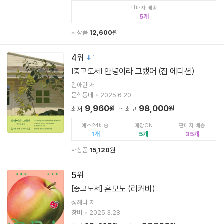
판매자 배송
5
새상품
12,600
원
4
1
안녕이라 그랬어 (집 에디션)
[중고 도서]
김애란 저
문학동네
2025.6.20.
9,960
98,000
원
원
최저
최고
예스24배송
매장ON
판매자 배송
1
5
35
새상품
15,120
원
5
혼모노 (리커버)
[중고 도서]
성해나 저
창비
2025.3.28.