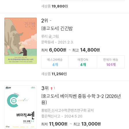
새상품
19,800
원
2
긴긴밤
[중고 도서]
루리 글,그림
문학동네
2021.2.3.
6,000
14,800
원
원
최저
최고
예스24배송
매장ON
판매자 배송
4
4
101
새상품
11,250
원
3
1
베이직쎈 중등 수학 3-2 (2026년
[중고 도서]
용)
홍범준,신사고수학콘텐츠연구회 공저
좋은책신사고
2024.5.20.
11,900
13,000
원
원
최저
최고