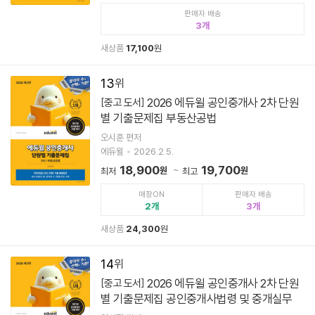
판매자 배송
3
새상품
17,100
원
13
2026 에듀윌 공인중개사 2차 단원
[중고 도서]
별 기출문제집 부동산공법
오시훈 편저
에듀윌
2026.2.5.
18,900
19,700
원
원
최저
최고
매장ON
판매자 배송
2
3
새상품
24,300
원
14
2026 에듀윌 공인중개사 2차 단원
[중고 도서]
별 기출문제집 공인중개사법령 및 중개실무