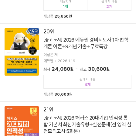
매장ON
판매자 배송
1
2
새상품
25,650
원
20
2026 에듀윌 경비지도사 1차 법학
[중고 도서]
개론 이론+9개년 기출+무료특강
여성곤 저
에듀윌
2026.1.19.
24,080
30,600
원
원
최저
최고
판매자 배송
4
새상품
30,600
원
21
2026 해커스 20대기업 인적성 통
[중고 도서]
합 기본서 최신기출유형+실전문제(전 영역 실
전모의고사 5회분)