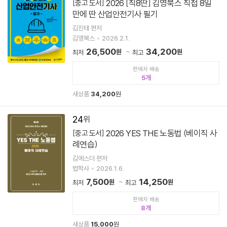
2026 [직8딴] 김영북스 직접 8일
[중고 도서]
만에 딴 산업안전기사 필기
김진태 편저
김영북스
2026.2.1.
26,500
34,200
원
원
최저
최고
판매자 배송
5
새상품
34,200
원
24
2026 YES THE 노동법 (베이직 사
[중고 도서]
례연습)
김에스더 편저
법학사
2026.1.6.
7,500
14,250
원
원
최저
최고
판매자 배송
8
새상품
15,000
원