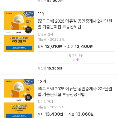
새상품
54,000
원
11
2026 에듀윌 공인중개사 2차 단원
[중고 도서]
별 기출문제집 부동산세법
한영규 편저
에듀윌
2026.2.5.
12,010
12,400
원
원
최저
최고
판매자 배송
3
새상품
15,300
원
12
2026 에듀윌 공인중개사 2차 단원
[중고 도서]
별 기출문제집 부동산공시법
김민석 편저
에듀윌
2026.2.5.
13,430
13,860
원
원
최저
최고