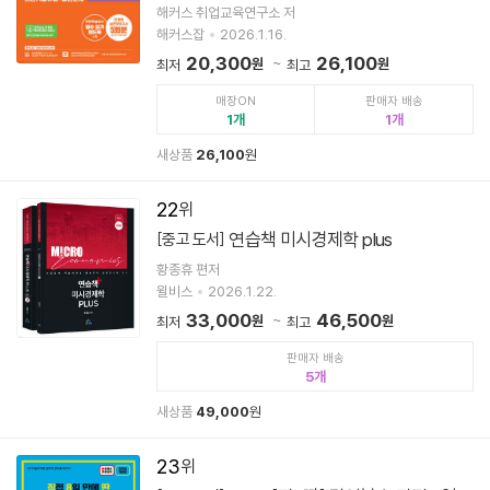
해커스 취업교육연구소 저
해커스잡
2026.1.16.
20,300
26,100
원
원
최저
최고
매장ON
판매자 배송
1
1
새상품
26,100
원
22
연습책 미시경제학 plus
[중고 도서]
황종휴 편저
윌비스
2026.1.22.
33,000
46,500
원
원
최저
최고
판매자 배송
5
새상품
49,000
원
23