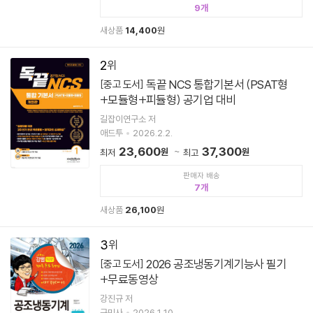
9
새상품
14,400
원
2
독끝 NCS 통합기본서 (PSAT형
[중고 도서]
+모듈형+피듈형) 공기업 대비
길잡이연구소 저
애드투
2026.2.2.
23,600
37,300
원
원
최저
최고
판매자 배송
7
새상품
26,100
원
3
2026 공조냉동기계기능사 필기
[중고 도서]
+무료동영상
강진규 저
구민사
2026.1.10.