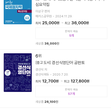
심요약집
이상구 편저
해커스공무원
2024.11.29.
25,000
36,000
원
원
최저
최고
판매자 배송
5
새상품
36,000
원
6
경선식영단어 공편토
[중고 도서]
경선식 저
경선식에듀
2020.7.20.
12,700
127,800
원
원
최저
최고
판매자 배송
57
새상품
26,100
원