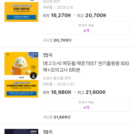
임선정 편저
에듀윌
2026.2.5.
16,270
20,700
원
원
최저
최고
판매자 배송
4
새상품
20,700
원
15
에듀윌 매경TEST 찐기출동형 500
[중고 도서]
제+모의고사 5회분
신경수,황선일 편저
에듀윌
2026.1.27.
16,980
21,600
원
원
최저
최고
판매자 배송
4
새상품
21,600
원
16