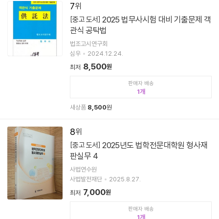
7
2025 법무사시험 대비 기출문제 객
[중고 도서]
관식 공탁법
법조고시연구회
심우
2024.12.24.
8,500
원
최저
판매자 배송
1
새상품
8,500
원
8
2025년도 법학전문대학원 형사재
[중고 도서]
판실무 4
사법연수원
사법발전재단
2025.8.27.
7,000
원
최저
판매자 배송
1