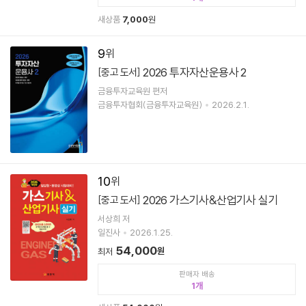
새상품
7,000
원
9
2026 투자자산운용사 2
[중고 도서]
금융투자교육원 편저
금융투자협회(금융투자교육원)
2026.2.1.
10
2026 가스기사&산업기사 실기
[중고 도서]
서상희 저
일진사
2026.1.25.
54,000
원
최저
판매자 배송
1