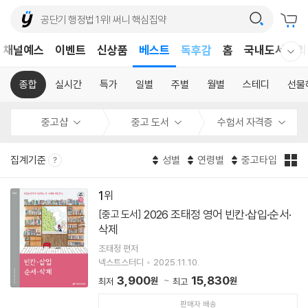
어린이
채널예스
이벤트
신상품
베스트
독후감
홈
국내도서
외
웰컴메뉴 모두보기
어린이
종합
실시간
특가
일별
주별
월별
스테디
선물
중고샵
중고 도서
수험서 자격증
집계기준
성별
연령별
중고타입
1
2026 조태정 영어 빈칸·삽입·순서·
[중고 도서]
삭제
조태정 편저
넥스트스터디
2025.11.10.
3,900
15,830
원
원
최저
최고
판매자 배송