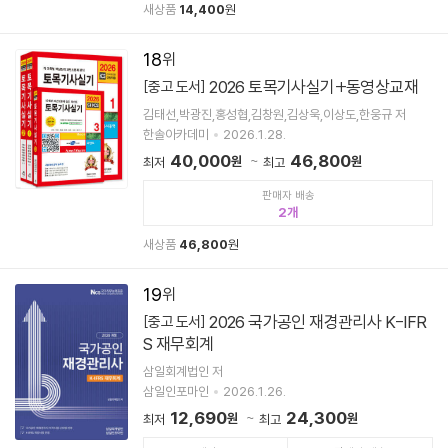
새상품
14,400
원
18
2026 토목기사실기+동영상교재
[중고 도서]
김태선,박광진,홍성협,김창원,김상욱,이상도,한웅규 저
한솔아카데미
2026.1.28.
40,000
46,800
원
원
최저
최고
판매자 배송
2
새상품
46,800
원
19
2026 국가공인 재경관리사 K-IFR
[중고 도서]
S 재무회계
삼일회계법인 저
삼일인포마인
2026.1.26.
12,690
24,300
원
원
최저
최고