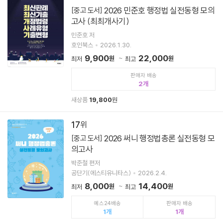
2026 민준호 행정법 실전동형 모의
[중고 도서]
고사 (최최개사기)
민준호 저
호인북스
2026.1.30.
9,900
22,000
원
원
최저
최고
판매자 배송
2
새상품
19,800
원
17
2026 써니 행정법총론 실전동형 모
[중고 도서]
의고사
박준철 편저
공단기(에스티유니타스)
2026.2.4.
8,000
14,400
원
원
최저
최고
예스24배송
판매자 배송
1
1