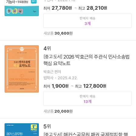
27,780
28,210
원
원
최저
최고
판매자 배송
3
새상품
30,600
원
4
2026 박효근의 주관식 민사소송법
[중고 도서]
핵심 요약노트
박효근 편저
법학사
2025.4.22.
1,900
127,800
원
원
최저
최고
판매자 배송
13
새상품
20,000
원
5
해커스공무원 패권 국제정치학 핵
[중고 도서]