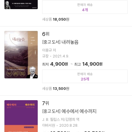
판매자 배송
4
새상품
18,050
원
6
내려놓음
[중고 도서]
이용규 저
규장
2021.4.9.
4,900
14,900
원
원
최저
최고
판매자 배송
25
새상품
13,500
원
7
예수에서 예수까지
[중고 도서]
J. B. 필립스 저/김명희 역
아바서원
2020.8.28.