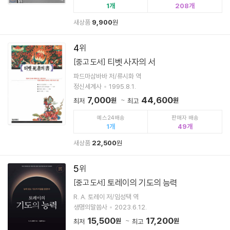
1
208
새상품
9,900
원
4
티벳 사자의 서
[중고 도서]
파드마삼바바 저/류시화 역
정신세계사
1995.8.1.
7,000
44,600
원
원
최저
최고
예스24배송
판매자 배송
1
49
새상품
22,500
원
5
토레이의 기도의 능력
[중고 도서]
R. A. 토레이 저/임성택 역
생명의말씀사
2023.6.12.
15,500
17,200
원
원
최저
최고