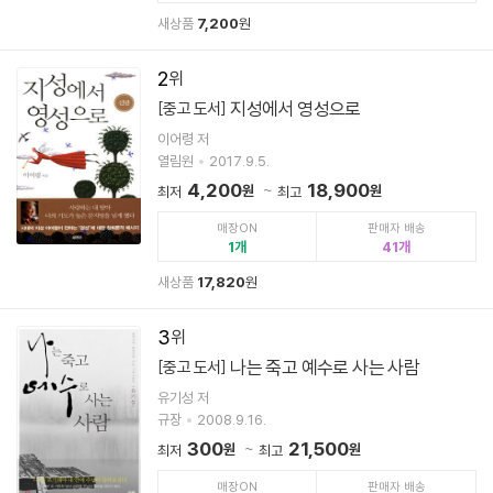
새상품
7,200
원
2
지성에서 영성으로
[중고 도서]
이어령 저
열림원
2017.9.5.
4,200
18,900
원
원
최저
최고
매장ON
판매자 배송
1
41
새상품
17,820
원
3
나는 죽고 예수로 사는 사람
[중고 도서]
유기성 저
규장
2008.9.16.
300
21,500
원
원
최저
최고
매장ON
판매자 배송