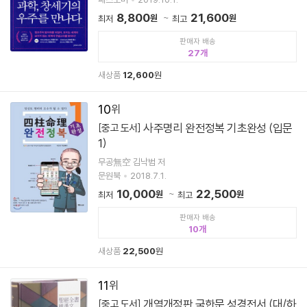
8,800
21,600
원
원
최저
최고
판매자 배송
27
새상품
12,600
원
10
사주명리 완전정복 기초완성 (입문
[중고 도서]
1)
무공無空 김낙범 저
문원북
2018.7.1.
10,000
22,500
원
원
최저
최고
판매자 배송
10
새상품
22,500
원
11
개역개정판 국한문 성경전서 (대/하
[중고 도서]