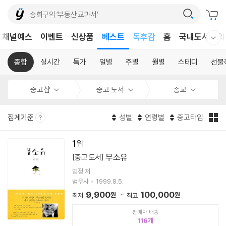
어린이
채널예스
이벤트
신상품
베스트
독후감
홈
국내도서
외
웰컴메뉴 모두보기
어린이
종합
실시간
특가
일별
주별
월별
스테디
선물
중고샵
중고 도서
종교
집계기준
성별
연령별
중고타입
1
무소유
[중고 도서]
법정 저
범우사
1999.8.5.
9,900
100,000
원
원
최저
최고
판매자 배송
116