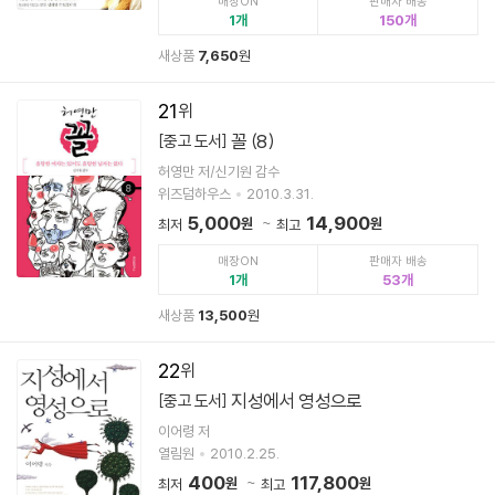
매장ON
판매자 배송
1
150
새상품
7,650
원
21
꼴 (8)
[중고 도서]
허영만 저/신기원 감수
위즈덤하우스
2010.3.31.
5,000
14,900
원
원
최저
최고
매장ON
판매자 배송
1
53
새상품
13,500
원
22
지성에서 영성으로
[중고 도서]
이어령 저
열림원
2010.2.25.
400
117,800
원
원
최저
최고