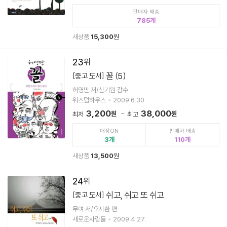
판매자 배송
785
새상품
15,300
원
23
꼴 (5)
[중고 도서]
허영만 저/신기원 감수
위즈덤하우스
2009.6.30.
3,200
38,000
원
원
최저
최고
매장ON
판매자 배송
3
110
새상품
13,500
원
24
쉬고, 쉬고 또 쉬고
[중고 도서]
무여 저/오시환 편
새로운사람들
2009.4.27.