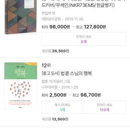
드커버/무색인/NKR73EMS/한글병기)
편집부 편
대한성서공회
2015.11.30.
98,000
127,800
원
원
최저
최고
판매자 배송
2
새상품
26,500
원
12
법륜 스님의 행복
[중고 도서]
법륜 저/최승미 그림
나무의마음
2016.1.25.
2,500
98,700
원
원
최저
최고
예스24배송
판매자 배송
1
113
새상품
13,500
원