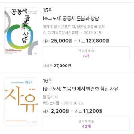
15
공동체 돌봄과 상담
[중고 도서]
마가렛 짚스 콘펠드 저/정은심,최창국 공저
CLC(기독교문서선교회)
2013.9.15.
25,000
127,800
원
원
최저
최고
판매자 배송
6
새상품
27,000
원
16
복음 안에서 발견한 참된 자유
[중고 도서]
팀 켈러 저
복있는사람
2012.10.25.
2,200
11,200
원
원
최저
최고
판매자 배송
42