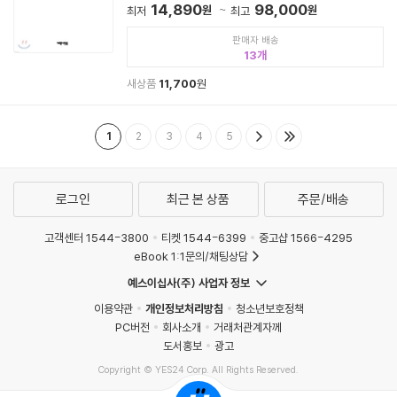
14,890
98,000
원
원
최저
최고
판매자 배송
13
새상품
11,700
원
1
2
3
4
5
로그인
최근 본 상품
주문/배송
고객센터 1544-3800
티켓 1544-6399
중고샵 1566-4295
eBook 1:1문의/채팅상담
예스이십사(주) 사업자 정보
이용약관
개인정보처리방침
청소년보호정책
PC버전
회사소개
거래처관계자께
도서홍보
광고
Copyright © YES24 Corp. All Rights Reserved.
MATOM1