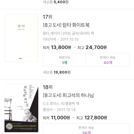
새상품
5,400
원
17
람타 화이트북
[중고 도서]
람타,제이지 나이트 공저/유리타 역
아이커넥
2011.10.15.
13,800
24,700
원
원
최저
최고
매장ON
판매자 배송
1
40
새상품
19,800
원
18
피고석의 하나님
[중고 도서]
C.S.루이스 저/홍종락 역
홍성사
2011.10.14.
11,000
127,800
원
원
최저
최고
판매자 배송
36