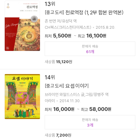
13
천로역정 (1, 2부 합본 완역본)
[중고 도서]
존 번연 저/유성덕 역
CH북스(크리스천다이제스트)
2015.8.20.
5,500
16,100
원
원
최저
최고
판매자 배송
61
새상품
15,120
원
14
요셉 이야기
[중고 도서]
브라이언 와일드스미스 글,그림/장병주 역
아라미
2014.11.30.
16,000
58,000
원
원
최저
최고
판매자 배송
3
새상품
7,200
원