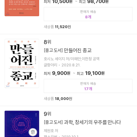
10,500
98,700
원
원
최저
최고
판매자 배송
8
새상품
11,520
원
8
만들어진 종교
[중고 도서]
호시노 세이지 저/이예안,이한정 공역
글항아리
2020.8.21.
9,900
19,100
원
원
최저
최고
판매자 배송
17
새상품
18,000
원
9
과학, 창세기의 우주를 만나다
[중고 도서]
제원호 저
패스오버
2019.10.1.