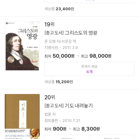
새상품
23,400
원
19
그리스도의 영광
[중고 도서]
존 오웬 저/서문강 역
지평서원
2011.3.9.
50,000
98,000
원
원
최저
최고
판매자 배송
6
새상품
15,200
원
20
기도 내려놓기
[중고 도서]
법륜 저
정토출판
2010.7.21.
900
8,300
원
원
최저
최고