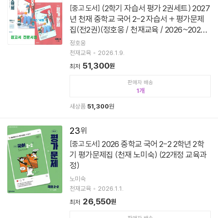
(2학기 자습서 평가 2권세트) 2027
[중고 도서]
년 천재 중학교 국어 2-2 자습서 + 평가문제
집(전2권)(정호웅 / 천재교육 / 2026~2028
년용)2022개정
정호웅
천재교육
2026.1.9.
51,300
원
최저
판매자 배송
1
새상품
51,300
원
23
2026 중학교 국어 2-2 2학년 2학
[중고 도서]
기 평가문제집 (천재 노미숙) (22개정 교육과
정)
노미숙
천재교육
2026.1.1.
26,550
원
최저