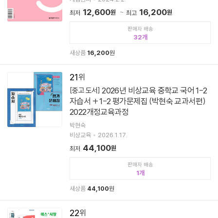
12,600
16,200
원
원
최저
최고
판매자 배송
32
새상품
16,200
원
21
2026년 비상교육 중학교 국어 1-2
[중고 도서]
자습서 + 1-2 평가문제집 (박현숙 교과서편)
2022개정교육과정
박현숙
비상교육
2026.1.17.
44,100
원
최저
판매자 배송
1
새상품
44,100
원
22