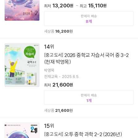
13,200
15,110
원
원
최저
최고
판매자 배송
8
새상품
16,200
원
14
2026 중학교 자습서 국어 중 3-2
[중고 도서]
(천재 박영목)
박영목
천재교육
2025.6.5.
21,600
원
최저
판매자 배송
1
새상품
21,600
원
15
오투 중학 과학 2-2 (2026년)
[중고 도서]