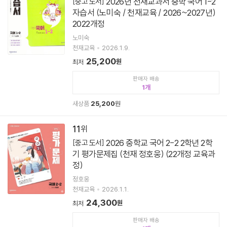
2026년 천재교과서 중학 국어 1-2
[중고 도서]
자습서 (노미숙 / 천재교육 / 2026~2027년)
2022개정
노미숙
천재교육
2026.1.9.
25,200
원
최저
판매자 배송
1
새상품
25,200
원
11
2026 중학교 국어 2-2 2학년 2학
[중고 도서]
기 평가문제집 (천재 정호웅) (22개정 교육과
정)
정호웅
천재교육
2026.1.1.
24,300
원
최저
판매자 배송