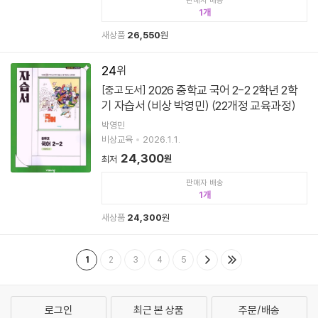
판매자 배송
1
새상품
26,550
원
24
2026 중학교 국어 2-2 2학년 2학
[중고 도서]
기 자습서 (비상 박영민) (22개정 교육과정)
박영민
비상교육
2026.1.1.
24,300
원
최저
판매자 배송
1
새상품
24,300
원
1
2
3
4
5
로그인
최근 본 상품
주문/배송