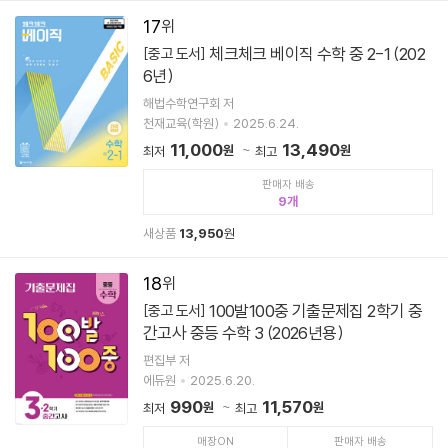
17
체크체크 베이직 수학 중 2-1 (202
[중고 도서]
6년)
해법수학연구회 저
천재교육(학원)
2025.6.24.
11,000
13,490
원
원
최저
최고
판매자 배송
9
새상품
13,950
원
18
100발100중 기출문제집 2학기 중
[중고 도서]
간고사 중등 수학 3 (2026년용)
편집부 저
에듀원
2025.6.20.
990
11,570
원
원
최저
최고
매장ON
판매자 배송