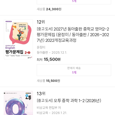
1
새상품
24,300
원
12
2027년 동아출판 중학교 영어2-2
[중고 도서]
평가문제집 (윤정미 / 동아출판 / 2026~202
7년) 2022개정교육과정
윤정미
동아출판
2025.12.1.
15,500
원
최저
판매자 배송
1
새상품
15,500
원
13
오투 중학 과학 1-2 (2026년)
[중고 도서]
비상교육 편집부 저
비상교육
2026.1.21.