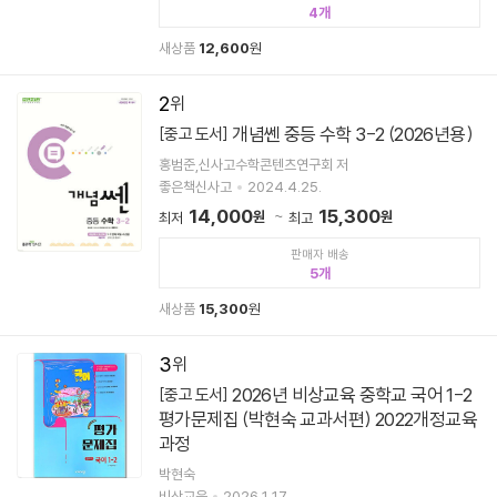
4
새상품
12,600
원
2
개념쎈 중등 수학 3-2 (2026년용)
[중고 도서]
홍범준,신사고수학콘텐츠연구회 저
좋은책신사고
2024.4.25.
14,000
15,300
원
원
최저
최고
판매자 배송
5
새상품
15,300
원
3
2026년 비상교육 중학교 국어 1-2
[중고 도서]
평가문제집 (박현숙 교과서편) 2022개정교육
과정
박현숙
비상교육
2026.1.17.