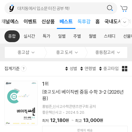
어린이
채널예스
이벤트
신상품
베스트
독후감
홈
국내도서
외
웰컴메뉴 모두보기
어린이
종합
실시간
특가
일별
주별
월별
스테디
선물
중고샵
중고 도서
중등참고서
집계기준
성별
연령별
중고타입
1
베이직쎈 중등 수학 3-2 (2026년
[중고 도서]
용)
홍범준,신사고수학콘텐츠연구회 공저
좋은책신사고
2024.5.20.
12,180
13,000
원
원
최저
최고
판매자 배송