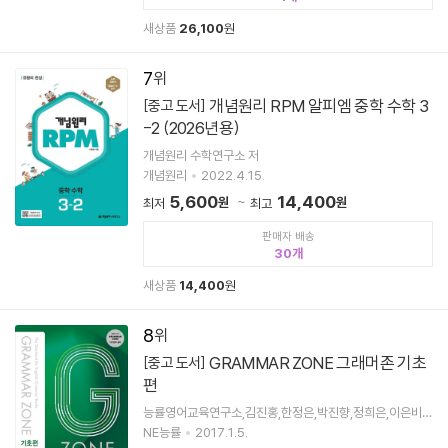
새상품
26,100
원
7
개념원리 RPM 알피엠 중학 수학 3
[중고 도서]
-2 (2026년용)
개념원리 수학연구소 저
개념원리
2022.4.15.
5,600
14,400
원
원
최저
최고
판매자 배송
30
새상품
14,400
원
8
GRAMMAR ZONE 그래머존 기초
[중고 도서]
편
능률영어교육연구소,김진홍,한정은,박진향,정희은,이은비
공저
NE능률
2017.1.5.