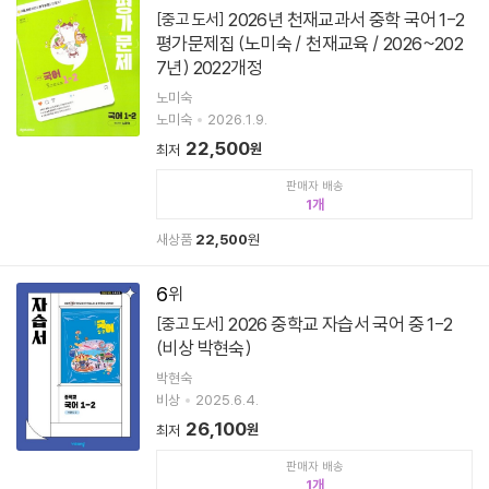
2026년 천재교과서 중학 국어 1-2
[중고 도서]
평가문제집 (노미숙 / 천재교육 / 2026~202
7년) 2022개정
노미숙
노미숙
2026.1.9.
22,500
원
최저
판매자 배송
1
새상품
22,500
원
6
2026 중학교 자습서 국어 중 1-2
[중고 도서]
(비상 박현숙)
박현숙
비상
2025.6.4.
26,100
원
최저
판매자 배송
1