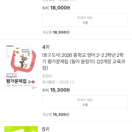
18,000
원
최저
판매자 배송
1
새상품
18,000
원
4
2026 중학교 영어 2-2 2학년 2학
[중고 도서]
기 평가문제집 (동아 윤정미) (22개정 교육과
정)
윤정미
동아출판
2026.1.1.
15,300
원
최저
판매자 배송
1
새상품
15,300
원
5