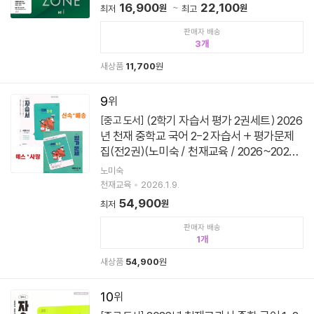
16,900
22,100
원
원
최저
최고
판매자 배송
3
새상품
11,700
원
9
(2학기 자습서 평가 2권세트) 2026
[중고 도서]
년 천재 중학교 국어 2-2 자습서 + 평가문제
집(전2권)(노미숙 / 천재교육 / 2026~2027
년용)
노미숙
천재교육
2026.1.9.
54,900
원
최저
판매자 배송
1
새상품
54,900
원
10