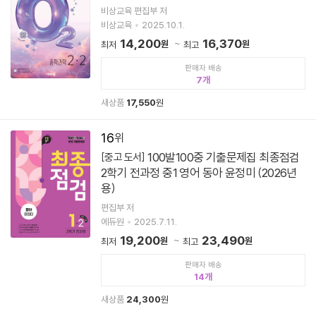
비상교육 편집부 저
비상교육
2025.10.1.
14,200
16,370
원
원
최저
최고
판매자 배송
7
새상품
17,550
원
16
100발100중 기출문제집 최종점검
[중고 도서]
2학기 전과정 중1 영어 동아 윤정미 (2026년
용)
편집부 저
에듀원
2025.7.11.
19,200
23,490
원
원
최저
최고
판매자 배송
14
새상품
24,300
원