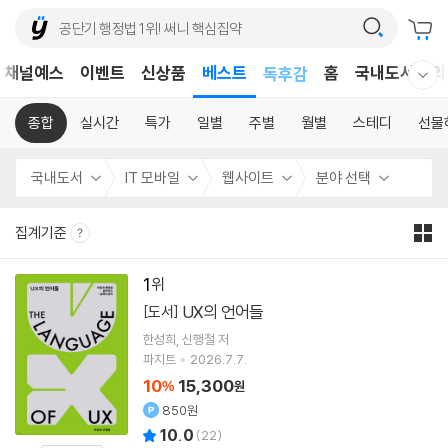
어린이
채널예스
이벤트
신상품
베스트
독후감
홈
국내도서
외
웰컴메뉴 모두보기
어린이
종합
실시간
특가
일별
주별
월별
스테디
선물
국내도서
IT 모바일
웹사이트
분야 선택
집계기준
1
UX의 언어들
[도서]
한성희
신행철
저
파지트
2026.7.7.
10
15,300
%
원
850원
10.0
(
22
)