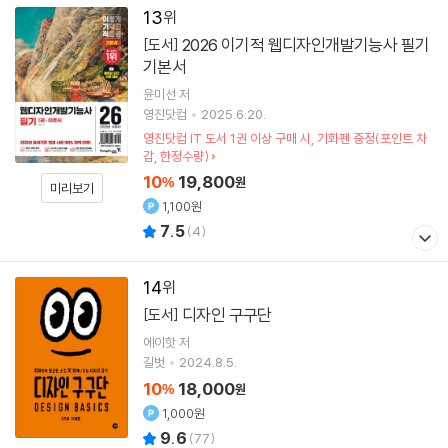
13
2026 이기적 웹디자인개발기능사 필기
[도서]
기본서
윤미선
저
영진닷컴
2025.6.20.
영진닷컴 IT 도서 1권 이상 구매 시, 기화펜 증정(포인트 차
감, 한정수량)
10
19,800
%
원
미리보기
1,100원
7.5
(
4
)
14
디자인 구구단
[도서]
에이핫
저
길벗
2024.8.5.
10
18,000
%
원
1,000원
9.6
(
77
)