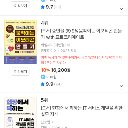
미리보기
9.7
(
33
)
4
승인율 99.9% 움직이는 이모티콘 만들
[도서]
기 with 프로크리에이트
씨엠제이(최민정)
저
한빛미디어
2026.5.6.
미피 독서대/에코백+책키링 세트/오거나이저/투명파우치
외 (포인트 차감)
10
16,200
%
원
미리보기
900원
9.9
(
24
)
5
현장에서 픽하는 IT 서비스 개발을 위한
[도서]
실무 지식
신보람
저
길벗
2026.4.4.