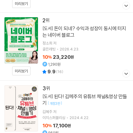
미리보기
2
돈이 되네? 수익과 성장이 동시에 터지
[도서]
는 네이버 블로그
정소희
저
골든래빗
2026.4.23.
10
23,220
%
원
1,290원
미리보기
9.9
(
16
)
3
된다! 김메주의 유튜브 채널&영상 만들
[도서]
기
[
]
개정3판
김혜주
저
이지스퍼블리싱
2024.4.22.
10
17,100
%
원
950원