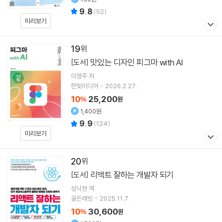
9.8
(
52
)
미리보기
19
맛있는 디자인 피그마 with AI
[도서]
이영주
저
한빛미디어
2026.2.27.
10
25,200
%
원
1,400원
9.9
(
124
)
미리보기
20
리액트 잘하는 개발자 되기
[도서]
성낙현
역
골든래빗
2025.11.7.
10
30,600
%
원