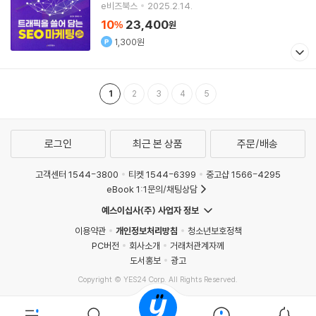
e비즈북스
2025.2.14.
10
23,400
%
원
1,300원
1
2
3
4
5
로그인
최근 본 상품
주문/배송
고객센터 1544-3800
티켓 1544-6399
중고샵 1566-4295
eBook 1:1문의/채팅상담
예스이십사(주) 사업자 정보
이용약관
개인정보처리방침
청소년보호정책
PC버전
회사소개
거래처관계자께
도서홍보
광고
Copyright © YES24 Corp. All Rights Reserved.
MATOM12