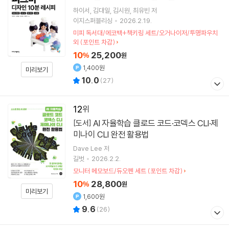
하이서
김대일
김시원
최유빈
저
이지스퍼블리싱
2026.2.19.
미피 독서대/에코백+책키링 세트/오거나이저/투명파우치
외 (포인트 차감)
10
25,200
%
원
1,400원
미리보기
10.0
(
27
)
12
AI 자율학습 클로드 코드·코덱스 CLI·제
[도서]
미나이 CLI 완전 활용법
Dave Lee
저
길벗
2026.2.2.
모니터 메모보드/듀오펜 세트 (포인트 차감)
10
28,800
%
원
미리보기
1,600원
9.6
(
26
)