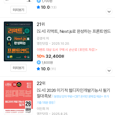
1,700원
10.0
(
13
)
미리보기
21
리액트, Next.js로 완성하는 프론트엔드
[도서]
강경석
저
영진닷컴
2025.10.20.
이벤트 대상 도서 구매 시 손난로 (포인트 차감)
10
32,400
%
원
1,800원
미리보기
10.0
(
11
)
22
2026 이기적 웹디자인개발기능사 필기
[도서]
절대족보
[
동영상 강의 무료+CBT 온라인 문제집 제공+ 추가
]
기출 1회분 증정
이민희
저
영진닷컴
2025.8.25.