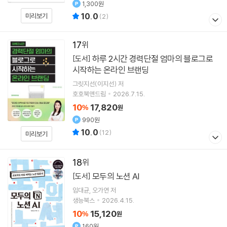
1,300원
10.0
미리보기
(
2
)
17
하루 2시간 경력단절 엄마의 블로그로
[도서]
시작하는 온라인 브랜딩
그릿지선(이지선)
저
호호북앤드림
2026.7.15.
10
17,820
%
원
990원
10.0
(
12
)
미리보기
18
모두의 노션 AI
[도서]
임대균
오가연
저
생능북스
2026.4.15.
10
15,120
%
원
160원