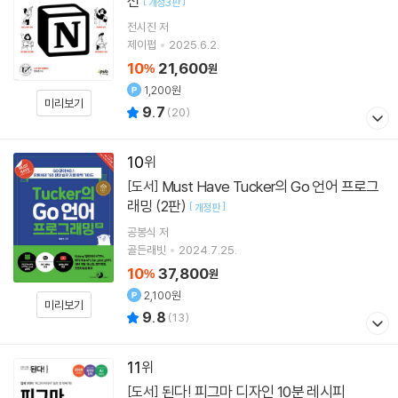
션
[
]
개정3판
전시진
저
제이펍
2025.6.2.
10
21,600
%
원
1,200원
미리보기
9.7
(
20
)
10
Must Have Tucker의 Go 언어 프로그
[도서]
래밍 (2판)
[
]
개정판
공봉식
저
골든래빗
2024.7.25.
10
37,800
%
원
2,100원
미리보기
9.8
(
13
)
11
된다! 피그마 디자인 10분 레시피
[도서]