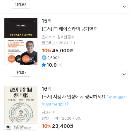
미리보기
15
F1 레이스카의 공기역학
[도서]
윤재수
저
김효원
감수
골든래빗
2023.11.1.
10
45,000
%
원
2,500원
10.0
(
2
)
미리보기
16
사용자 입장에서 생각하세요
[도서]
[
제13회 브런치
]
북 종합 부문 대상작
정그린
저
한빛미디어
2026.7.30.
10
23,400
%
원