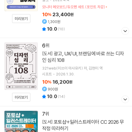
모니터 메모보드/듀오펜 세트 (포인트 차감)
10
23,400
%
원
미리보기
1,300원
10.0
(
10
)
6
광고, UX/UI, 브랜딩에 바로 쓰는 디자
[도서]
인 심리 108
321web(미쓰이 마사유키)
저
김현미
역
시프트
2026.1.30.
10
16,200
%
원
900원
10.0
(
14
)
미리보기
7
포토샵+일러스트레이터 CC 2026 무
[도서]
작정 따라하기