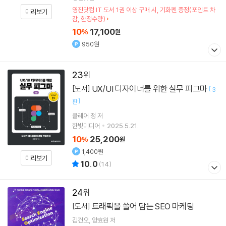
영진닷컴 IT 도서 1권 이상 구매 시, 기화펜 증정(포인트 차
미리보기
감, 한정수량)
10
17,100
%
원
950원
23
UX/UI 디자이너를 위한 실무 피그마
[도서]
[
3
]
판
클레어 정
저
한빛미디어
2025.5.21.
10
25,200
%
원
1,400원
미리보기
10.0
(
14
)
24
트래픽을 쓸어 담는 SEO 마케팅
[도서]
김건오
양효원
저