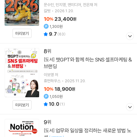
문수민
민지영
앤미디어
전은재
저
길벗
2026.1.20.
10
23,400
%
원
1,300원
미리보기
9.7
(
63
)
8
챗GPT와 함께 하는 SNS 셀프마케팅 &
[도서]
브랜딩
이보영
저
휴먼하우스
2025.11.20.
10
18,900
%
원
1,050원
10.0
(
1
)
미리보기
9
업무와 일상을 정리하는 새로운 방법 노
[도서]