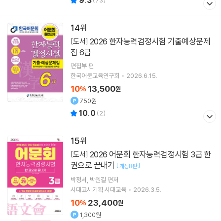
9.3
(
73
)
14
2026 한자능력검정시험 기출예상문제
[도서]
집 6급
편집부 편
한국어문교육연구회
2026.6.15.
10
13,500
%
원
750원
10.0
(
2
)
15
2026 어문회 한자능력검정시험 3급 한
[도서]
권으로 끝내기
[
]
개정8판
박정서
박원길
편저
시대고시기획 시대교육
2026.3.5.
10
23,400
%
원
1,300원