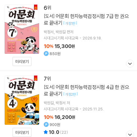
6
어문회 한자능력검정시험 7급 한 권으
[도서]
로 끝내기
[
]
개정1판
박정서
박원길
편저
시대고시기획 시대교육
2026.9.18.
10
15,300
%
원
850원
미리보기
7
어문회 한자능력검정시험 4급 한 권으
[도서]
로 끝내기
[
]
개정2판
박원길
박정서
저
시대고시기획 시대교육
2025.11.25.
10
16,200
%
원
900원
10.0
(
22
)
미리보기