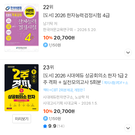
22
2026 한자능력검정시험 4급
[도서]
남기탁
저
한국어문교육연구회
2026.5.20.
10
20,700
%
원
1,150원
23
2026 시대에듀 상공회의소 한자 1급 2
[도서]
주 격파 + 실전모의고사 5회분
[
쪽지시험 PDF+소
]
책자+CBT 2회분 제공
개정판
시대에듀한자연구소
노상학
저
시대고시기획 시대교육
2026.1.5.
10
20,700
%
원
1,150원
미리보기
9.9
(
14
)