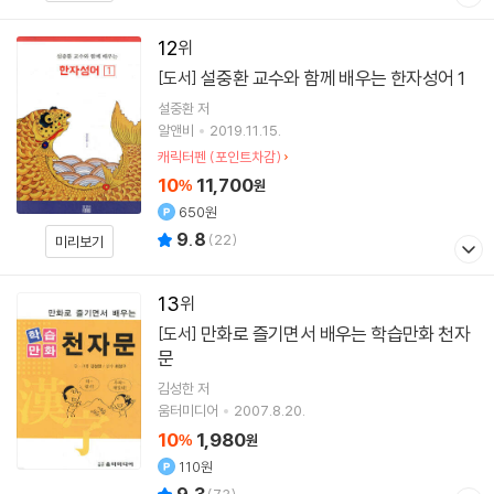
12
설중환 교수와 함께 배우는 한자성어 1
[도서]
설중환
저
알앤비
2019.11.15.
캐릭터펜 (포인트차감)
10
11,700
%
원
650원
9.8
(
22
)
미리보기
13
만화로 즐기면서 배우는 학습만화 천자
[도서]
문
김성한 저
움터미디어
2007.8.20.
10
1,980
%
원
110원