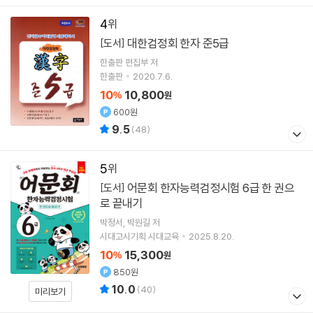
4
대한검정회 한자 준5급
[도서]
한출판 편집부 저
한출판
2020.7.6.
10
10,800
%
원
600원
9.5
(
48
)
5
어문회 한자능력검정시험 6급 한 권으
[도서]
로 끝내기
박정서
박원길
저
시대고시기획 시대교육
2025.8.20.
10
15,300
%
원
850원
10.0
(
40
)
미리보기