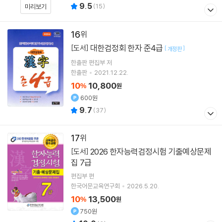
9.5
(
15
)
미리보기
16
대한검정회 한자 준4급
[도서]
[
]
개정판
한출판 편집부 저
한출판
2021.12.22.
10
10,800
%
원
600원
9.7
(
37
)
17
2026 한자능력검정시험 기출예상문제
[도서]
집 7급
편집부 편
한국어문교육연구회
2026.5.20.
10
13,500
%
원
750원