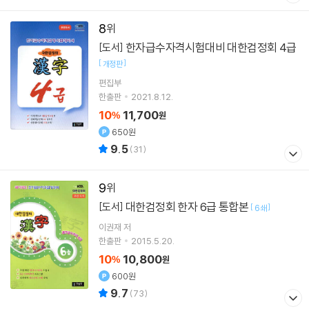
8
한자급수자격시험대비 대한검정회 4급
[도서]
[
]
개정판
편집부
한출판
2021.8.12.
10
11,700
%
원
650원
9.5
(
31
)
9
대한검정회 한자 6급 통합본
[도서]
[
]
6쇄
이권재 저
한출판
2015.5.20.
10
10,800
%
원
600원
9.7
(
73
)