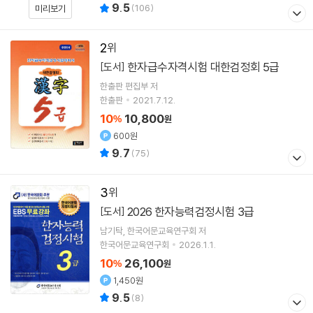
9.5
(
106
)
미리보기
2
한자급수자격시험 대한검정회 5급
[도서]
한출판 편집부 저
한출판
2021.7.12.
10
10,800
%
원
600원
9.7
(
75
)
3
2026 한자능력검정시험 3급
[도서]
남기탁
한국어문교육연구회
저
한국어문교육연구회
2026.1.1.
10
26,100
%
원
1,450원
9.5
(
8
)