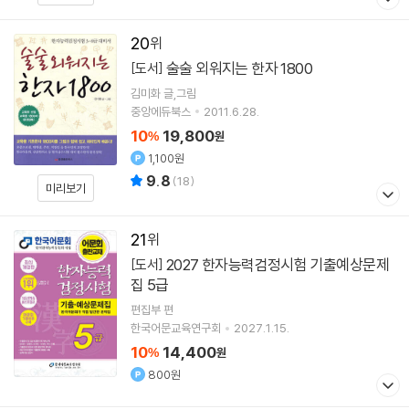
20
술술 외워지는 한자 1800
[도서]
김미화 글,그림
중앙에듀북스
2011.6.28.
10
19,800
%
원
1,100원
9.8
(
18
)
미리보기
21
2027 한자능력검정시험 기출예상문제
[도서]
집 5급
편집부 편
한국어문교육연구회
2027.1.15.
10
14,400
%
원
800원