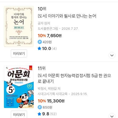
10
이야기와 필사로 만나는 논어
[도서]
공자
원저
도서출판큰그림
2026.7.27.
10
7,650
%
원
420원
10.0
(
4
)
미리보기
11
어문회 한자능력검정시험 5급 한 권으
[도서]
로 끝내기
박정서
박원길
저
시대고시기획 시대교육
2025.9.15.
10
15,300
%
원
850원
9.8
(
52
)
미리보기