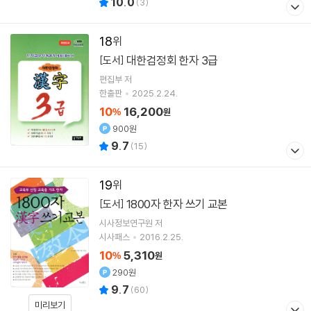
10.0
(
3
)
18
대한검정회 한자 3급
[도서]
편집부 저
한출판
2025.2.24.
10
16,200
%
원
900원
9.7
(
15
)
19
1800자 한자 쓰기 교본
[도서]
시사정보연구원 저
시사패스
2016.2.25.
10
5,310
%
원
290원
9.7
(
60
)
미리보기