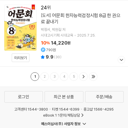
24
어문회 한자능력검정시험 8급 한 권으
[도서]
로 끝내기
박정서
박원길
저
시대고시기획 시대교육
2025.7.25.
10
14,220
%
원
790원
9.9
(
30
)
미리보기
1
2
3
4
5
로그인
최근 본 상품
주문/배송
고객센터 1544-3800
티켓 1544-6399
중고샵 1566-4295
eBook 1:1문의/채팅상담
예스이십사(주) 사업자 정보