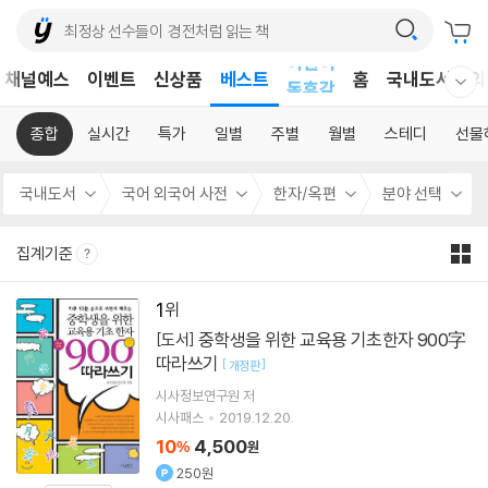
어린이
채널예스
이벤트
신상품
베스트
홈
국내도서
외
독후감
웰컴메뉴 모두보기
어린이
종합
실시간
특가
일별
주별
월별
스테디
선물
국내도서
국어 외국어 사전
한자/옥편
분야 선택
집계기준
1
중학생을 위한 교육용 기초한자 900字
[도서]
따라쓰기
[
]
개정판
시사정보연구원
저
시사패스
2019.12.20.
10
4,500
%
원
250원