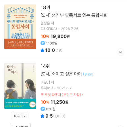
13
생기부 필독서로 읽는 통합사회
[도서]
임성훈
저
피카(FIKA)
2026.7.26.
10
19,800
%
원
1,100원
10.0
(
18
)
14
죽이고 싶은 아이
[도서]
[
]
반양장
이꽃님
저
우리학교
2021.6.7.
투 포켓 파우치 (포인트 차감)
10
11,250
%
원
620원
9.5
미리보기
(
1,030
)