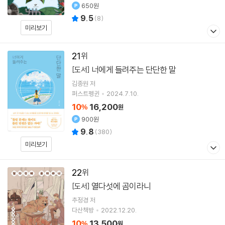
650원
9.5
(
8
)
미리보기
21
너에게 들려주는 단단한 말
[도서]
김종원
저
퍼스트펭귄
2024.7.10.
10
16,200
%
원
900원
9.8
(
380
)
미리보기
22
열다섯에 곰이라니
[도서]
추정경
저
다산책방
2022.12.20.
10
13,500
%
원