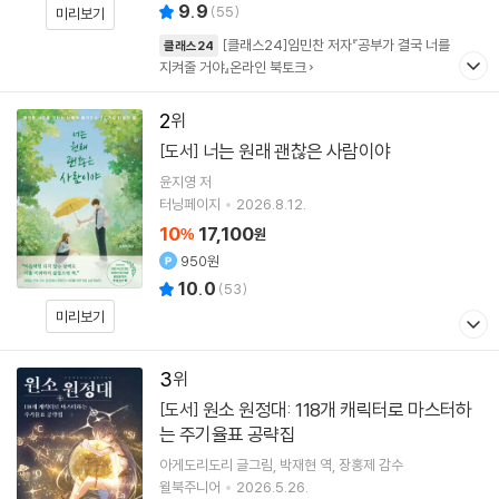
9.9
(
55
)
미리보기
[클래스24]임민찬 저자『공부가 결국 너를
클래스24
지켜줄 거야』온라인 북토크
2
너는 원래 괜찮은 사람이야
[도서]
윤지영
저
터닝페이지
2026.8.12.
10
17,100
%
원
950원
10.0
(
53
)
미리보기
3
원소 원정대: 118개 캐릭터로 마스터하
[도서]
는 주기율표 공략집
아게도리도리
글그림
박재현
역
장홍제
감수
윌북주니어
2026.5.26.