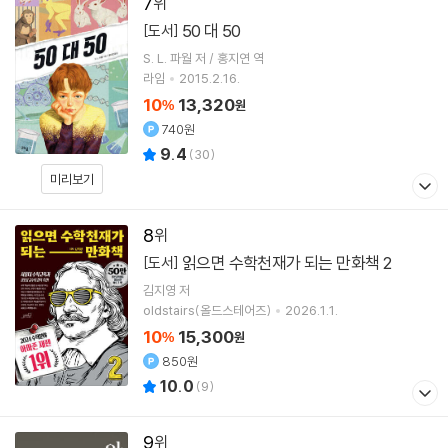
7
50 대 50
[도서]
S. L. 파월 저 / 홍지연 역
라임
2015.2.16.
10
13,320
%
원
740원
9.4
(
30
)
미리보기
8
읽으면 수학천재가 되는 만화책 2
[도서]
김지영
저
oldstairs(올드스테어즈)
2026.1.1.
10
15,300
%
원
850원
10.0
(
9
)
9