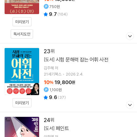
750원
9.7
(
104
)
미리보기
독서지도안
23
시험 문해력 잡는 어휘 사전
[도서]
김주혜
저
21세기북스
2026.2.4.
10
19,800
%
원
1,100원
9.6
(
37
)
미리보기
24
페인트
[도서]
이희영
저