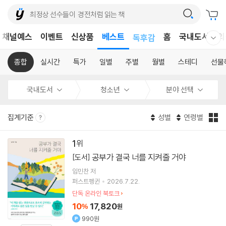
어린이
채널예스
이벤트
신상품
베스트
독후감
홈
국내도서
외
웰컴메뉴 모두보기
어린이
종합
실시간
특가
일별
주별
월별
스테디
선물
국내도서
청소년
분야 선택
집계기준
성별
연령별
1
공부가 결국 너를 지켜줄 거야
[도서]
임민찬
저
퍼스트펭귄
2026.7.22.
단독 온라인 북토크
10
17,820
%
원
990원