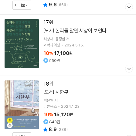
9.6
(
666
)
미리보기
17
논리를 알면 세상이 보인다
[도서]
최상재
윤정환
저
과학과이성
2024.5.15.
10
17,100
%
원
950원
18
시한부
[도서]
백은별
저
바른북스
2024.1.23.
10
15,120
%
원
840원
8.9
(
238
)