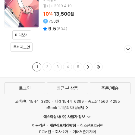
창비
2019.4.19.
10
13,500
%
원
750원
9.5
(
534
)
미리보기
독서지도안
1
2
3
4
5
로그인
최근 본 상품
주문/배송
고객센터 1544-3800
티켓 1544-6399
중고샵 1566-4295
eBook 1:1문의/채팅상담
예스이십사(주) 사업자 정보
이용약관
개인정보처리방침
청소년보호정책
PC버전
회사소개
거래처관계자께