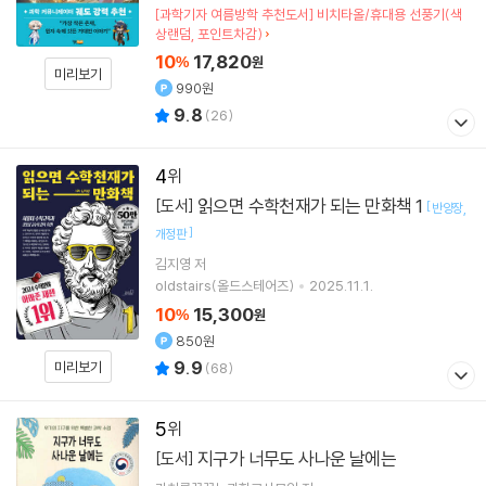
[과학기자 여름방학 추천도서] 비치타올/휴대용 선풍기(색
상랜덤, 포인트차감)
10
17,820
%
원
미리보기
990원
9.8
(
26
)
4
읽으면 수학천재가 되는 만화책 1
[도서]
[
반양장
]
개정판
김지영
저
oldstairs(올드스테어즈)
2025.11.1.
10
15,300
%
원
850원
9.9
미리보기
(
68
)
5
지구가 너무도 사나운 날에는
[도서]