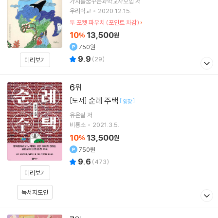
가치를꿈꾸는과학교사모임
저
우리학교
2020.12.15.
투 포켓 파우치 (포인트 차감)
10
13,500
%
원
750원
9.9
(
29
)
미리보기
6
순례 주택
[도서]
[
]
양장
유은실
저
비룡소
2021.3.5.
10
13,500
%
원
750원
9.6
(
473
)
미리보기
독서지도안