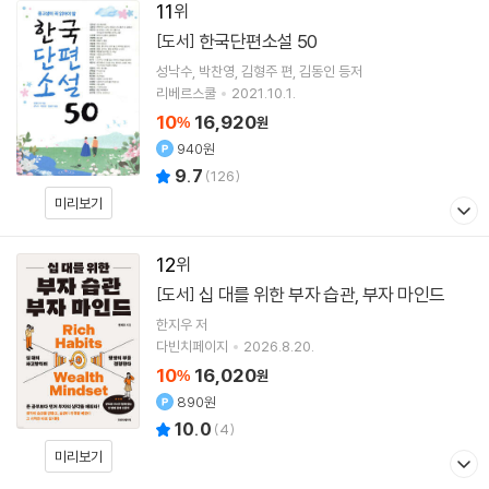
11
한국단편소설 50
[도서]
성낙수
박찬영
김형주
편
김동인
등저
리베르스쿨
2021.10.1.
10
16,920
%
원
940원
9.7
(
126
)
미리보기
12
십 대를 위한 부자 습관, 부자 마인드
[도서]
한지우
저
다빈치페이지
2026.8.20.
10
16,020
%
원
890원
10.0
(
4
)
미리보기