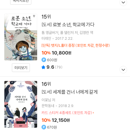
독서지도안
15
로봇 소년, 학교에 가다
[도서]
톰 앵글버거
폴 델린저
저
김영란
역
미래인
2017.2.22.
[단독] 뱃지/L홀더 증정 (포인트 차감, 한정수량)
10
10,800
%
원
600원
9.6
(
79
)
미리보기
16
세계를 건너 너에게 갈게
[도서]
이꽃님
저
문학동네
2018.2.9.
카드 스티커 4종세트 (포인트 차감)
10
12,150
%
원
670원