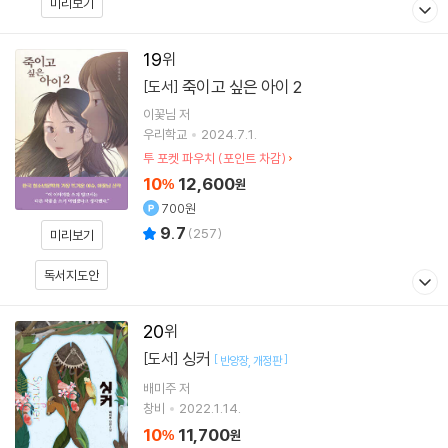
미리보기
19
죽이고 싶은 아이 2
[도서]
이꽃님
저
우리학교
2024.7.1.
투 포켓 파우치 (포인트 차감)
10
12,600
%
원
700원
9.7
(
257
)
미리보기
독서지도안
20
싱커
[도서]
[
]
반양장
개정판
배미주
저
창비
2022.1.14.
10
11,700
%
원