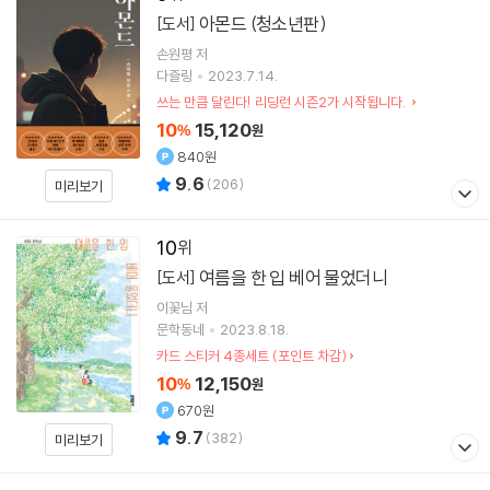
아몬드 (청소년판)
[도서]
손원평
저
다즐링
2023.7.14.
쓰는 만큼 달린다! 리딩런 시즌2가 시작됩니다.
10
15,120
%
원
840원
9.6
(
206
)
미리보기
10
여름을 한 입 베어 물었더니
[도서]
이꽃님
저
문학동네
2023.8.18.
카드 스티커 4종세트 (포인트 차감)
10
12,150
%
원
670원
9.7
(
382
)
미리보기