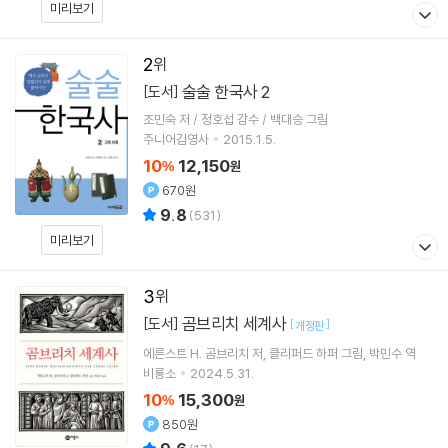
미리보기
2
술술 한국사 2
[도서]
조민숙 저 / 정호섭 감수 / 백대승 그림
주니어김영사
2015.1.5.
10
12,150
%
원
670원
9.8
(
531
)
미리보기
3
곰브리치 세계사
[도서]
[
]
개정판
에른스트 H. 곰브리치
저
클리퍼드 하퍼
그림
박민수
역
비룡소
2024.5.31.
10
15,300
%
원
850원