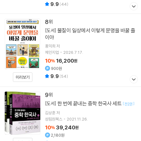
9.9
(
44
)
8
물질이 일상에서 이렇게 문명을 바꿀 줄
[도서]
이야
홍익희
저
체인지업
2026.7.17.
10
16,200
%
원
900원
9.9
(
54
)
미리보기
9
한 번에 끝내는 중학 한국사 세트
[도서]
[
]
전2권
김상훈
저
성림원북스
2021.11.26.
10
39,240
%
원
2,180원