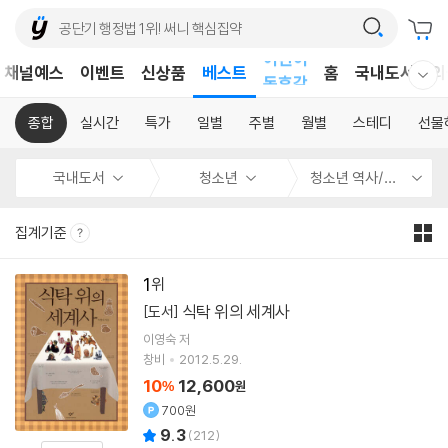
어린이
채널예스
이벤트
신상품
베스트
홈
국내도서
외
독후감
웰컴메뉴 모두보기
어린이
종합
실시간
특가
일별
주별
월별
스테디
선물
국내도서
청소년
청소년 역사/인물
집계기준
1
식탁 위의 세계사
[도서]
이영숙
저
창비
2012.5.29.
10
12,600
%
원
700원
9.3
(
212
)