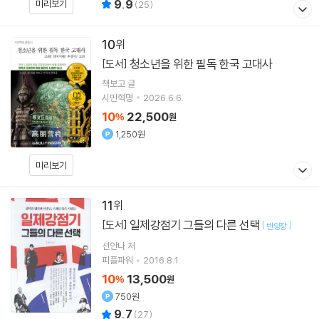
9.9
미리보기
(
25
)
10
청소년을 위한 필독 한국 고대사
[도서]
책보고
글
시민혁명
2026.6.6.
10
22,500
%
원
1,250원
미리보기
11
일제강점기 그들의 다른 선택
[도서]
[
]
반양장
선안나
저
피플파워
2016.8.1.
10
13,500
%
원
750원
9.7
(
27
)