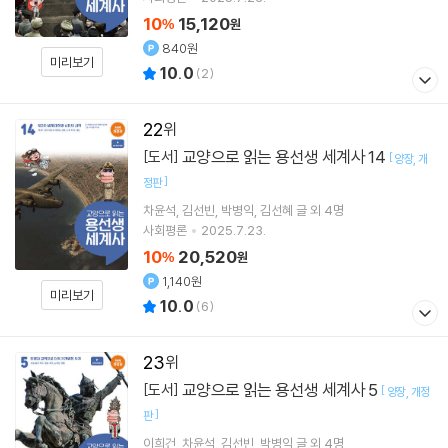
10
15,120
%
원
840원
미리보기
10.0
(
2
)
22
교양으로 읽는 용선생 세계사 14
[도서]
[
양장
개
]
정판
차윤석
김선빈
박병익
김선혜
글 외 4명
사회평론
2025.7.23.
10
20,520
%
원
1,140원
미리보기
10.0
(
6
)
23
교양으로 읽는 용선생 세계사 5
[도서]
[
양장
개정
]
판
이희건
차윤석
김선빈
박병익
글 외 4명