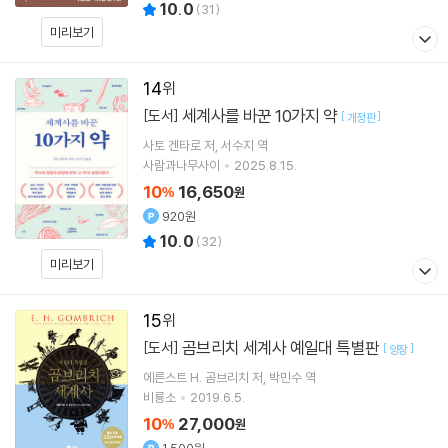
10.0
(
31
)
미리보기
14
세계사를 바꾼 10가지 약
[도서]
[
]
개정판
사토 겐타로
저
서수지
역
사람과나무사이
2025.8.15.
10
16,650
%
원
920원
10.0
(
32
)
미리보기
15
곰브리치 세계사 예일대 특별판
[도서]
[
]
양장
에른스트 H. 곰브리치
저
박민수
역
비룡소
2019.6.5.
10
27,000
%
원