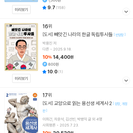
1,500원
9.7
(
158
)
미리보기
16
빼앗긴 나라의 한글 독립투사들
[도서]
[
]
반양장
박용진
저
다른
2025.9.18.
10
14,400
%
원
800원
10.0
(
1
)
미리보기
17
교양으로 읽는 용선생 세계사 2
[도서]
[
양장
개정
]
판
이희건
차윤석
김선빈
박병익
글 외 4명
사회평론
2025.7.23.
10
20,520