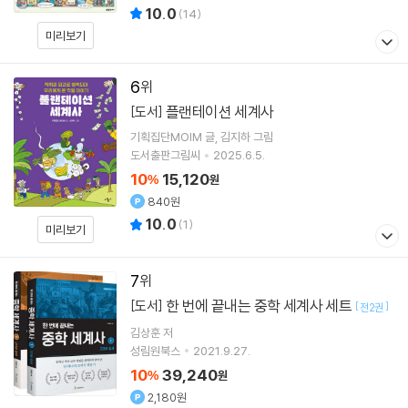
10.0
(
14
)
미리보기
6
플랜테이션 세계사
[도서]
기획집단MOIM
글
김지하
그림
도서출판그림씨
2025.6.5.
10
15,120
%
원
840원
10.0
(
1
)
미리보기
7
한 번에 끝내는 중학 세계사 세트
[도서]
[
]
전2권
김상훈
저
성림원북스
2021.9.27.
10
39,240
%
원
2,180원