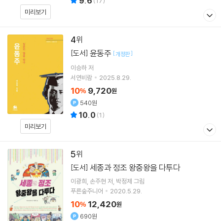
9.6
(
17
)
미리보기
4
윤동주
[도서]
[
]
개정판
이승하 저
서연비람
2025.8.29.
10
9,720
%
원
540원
10.0
(
1
)
미리보기
5
세종과 정조 왕중왕을 다투다
[도서]
이광희
손주현
저
박정제
그림
푸른숲주니어
2020.5.29.
10
12,420
%
원
690원