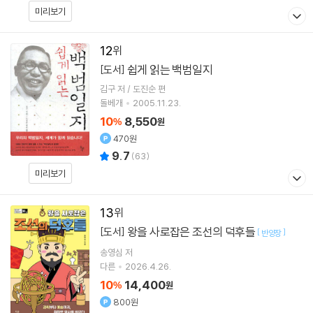
미리보기
12
쉽게 읽는 백범일지
[도서]
김구 저 / 도진순 편
돌베개
2005.11.23.
10
8,550
%
원
470원
9.7
(
63
)
미리보기
13
왕을 사로잡은 조선의 덕후들
[도서]
[
]
반양장
송영심
저
다른
2026.4.26.
10
14,400
%
원
800원