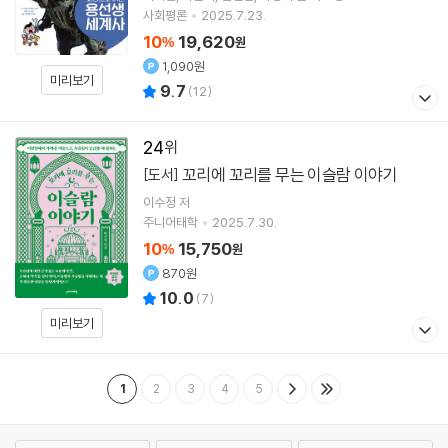
사회평론
2025.7.23.
10
19,620
%
원
1,090원
미리보기
9.7
(
12
)
24
꼬리에 꼬리를 무는 이슬람 이야기
[도서]
이수정
저
주니어태학
2025.7.30.
10
15,750
%
원
870원
10.0
(
7
)
미리보기
1
2
3
4
5