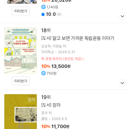
%
원
1,140원
미리보기
10.0
(
8
)
18
알고 보면 가까운 독립운동 이야기
[도서]
남상욱
이현실
저
우리학교
2025.5.31.
투 포켓 파우치 (포인트 차감)
10
13,500
%
원
750원
미리보기
19
장자
[도서]
장자
저
풀빛
2005.6.5.
10
11,700
%
원