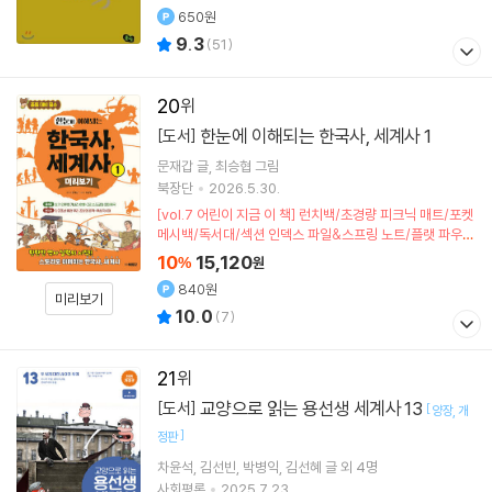
650원
9.3
(
51
)
20
한눈에 이해되는 한국사, 세계사 1
[도서]
문재갑
글
최승협
그림
북장단
2026.5.30.
[vol.7 어린이 지금 이 책] 런치백/초경량 피크닉 매트/포켓
메시백/독서대/섹션 인덱스 파일&스프링 노트/플랫 파우치
(포인트차감)
10
15,120
%
원
840원
미리보기
10.0
(
7
)
21
교양으로 읽는 용선생 세계사 13
[도서]
[
양장
개
]
정판
차윤석
김선빈
박병익
김선혜
글 외 4명
사회평론
2025.7.23.