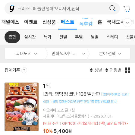
어린이
채널예스
이벤트
신상품
베스트
독후감
홈
국내도서
외
웰컴메뉴 모두보기
어린이
종합
실시간
특가
일별
주별
월별
스테디
선물
국내도서
만화/라이트노벨
분야 선택
집계기준
성별
연령별
1
명탐정 코난 108 일반판
[만화]
[
초판한정부록 : 트레
]
이딩 그래픽 컬렉션 2026 카드 랜덤 1종 증정 (책과랩핑)
아오야마 고쇼
글그림
서울미디어코믹스(서울문화사)
2026.7.31.
[만화 주간 TOP 100] 산리오 유리컵 (택1, 포인트 차감)
10
5,400
%
원