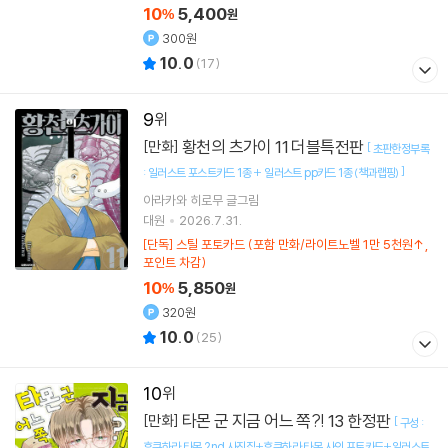
10
5,400
%
원
300원
10.0
(
17
)
9
황천의 츠가이 11 더블특전판
[만화]
[
초판한정부록
]
: 일러스트 포스트카드 1종 + 일러스트 pp카드 1종 (책과랩핑)
아라카와 히로무
글그림
대원
2026.7.31.
[단독] 스틸 포토카드 (포함 만화/라이트노벨 1만 5천원↑,
포인트 차감)
10
5,850
%
원
320원
10.0
(
25
)
10
타몬 군 지금 어느 쪽?! 13 한정판
[만화]
[
구성 :
후쿠하라 타몬 2nd 사진집+후쿠하라 타몬 사인 포토카드+일러스트