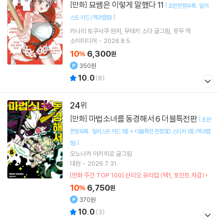
묘쌤은 이렇게 말했다 11
[만화]
[
초판한정부록 : 일러
]
스트 카드 (책과랩핑)
카나리 토쿠사쿠
원저
무테키 소다
글그림
옷무
역
소미미디어
2026.8.5.
10
6,300
%
원
350원
10.0
(
6
)
24
마법소녀를 동경해서 6 더블특전판
[만화]
[
초판
한정부록 : 일러스트 카드 1종 + 더블특전 한정SD 스티커 1종 (책과랩
]
핑)
오노나카 아키히로
글그림
대원
2026.7.31.
[만화 주간 TOP 100] 산리오 유리컵 (택1, 포인트 차감)
10
6,750
%
원
370원
10.0
(
3
)