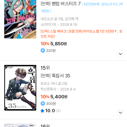
팬텀 버스터즈 7
[만화]
[
초판한정부록 : 일러스트 카드 (책
]
과랩핑)
네오쇼코
글그림
김지혜
역
소미미디어
2026.8.19.
[단독] 스틸 북마크 (포함 만화/라이트노벨 1만 5천원↑, 포
인트 차감)
10
5,850
%
원
320원
15
흑집사 35
[만화]
토보소 야나
글그림
학산문화사
2026.8.4.
10
5,400
%
원
300원
10.0
(
2
)
16