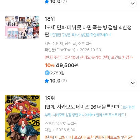
10.0
(
7
)
18
만화 데뷔 못 하면 죽는 병 걸림 4 한정
[도서]
판
[
]
한정판 구성은 책소개 상단을 확인해주세요.
백덕수
원저
장진
글
소흔
그림
파인툰(FineToon)
2026.10.23.
[만화 주간 TOP 100] 산리오 유리컵 (택1, 포인트 차감)
10
49,500
%
원
2,750원
10.0
(
2
)
19
사카모토 데이즈 26 더블특전판
[만화]
[
초판한정
]
부록 : 사카모토 상점 양면 어나더커버+일러스트 포스트 카드
스즈키 유우토
글그림
대원
2026.6.30.
[단독] 아크릴 미니 포스터 (포함 만화/라이트노벨 1만 5천