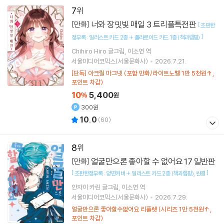
7
너와 장밋빛 매일 3 트리플특전판
[만화]
[
초판한
]
정부록 : 일러스트 카드 2종 + 폴라로이드 카드 1종 (책과랩핑)
Chihiro Hiro
글그림
이소연
역
서울미디어코믹스(서울문화사)
2026.7.21.
[단독] 아크릴 마그넷 (포함 만화/라이트노벨 1만 5천원↑,
포인트 차감)
10
5,400
%
원
300원
10.0
(
60
)
8
얼굴만으론 좋아할 수 없어요 17 일반판
[만화]
[
]
초판한정부록 : 양면커버 + 일러스트 카드 2종 (책과랩핑)
완결
안자이 카린
글그림
이소연
역
서울미디어코믹스(서울문화사)
2026.7.29.
얼굴만으론 좋아할수없어요 리플렛 (시리즈 1만 5천원↑,
포인트 차감)