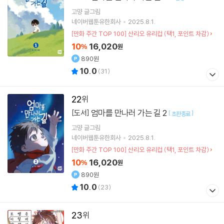
고먕
글그림
네이버웹툰유한회사
2025.8.1.
[만화 주간 TOP 100] 산리오 유리컵 (택1, 포인트 차감)
10
16,020
%
원
890원
10.0
(
31
)
22
엄마를 만나러 가는 길 2
[도서]
[
]
초판종료
고먕
글그림
네이버웹툰유한회사
2025.8.1.
[만화 주간 TOP 100] 산리오 유리컵 (택1, 포인트 차감)
10
16,020
%
원
890원
10.0
(
23
)
23