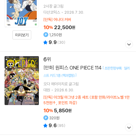
2사장
글그림
다산코믹스
2026.7.30.
[단독] 어나더 커버
10
22,500
%
원
1,250원
미리보기
9.9
(
30
)
6
원피스 ONE PIECE 114
[만화]
[
초판한정부록 : 일러
]
스트 카드 1종 (책과랩핑)
오다 에이이치로
글그림
대원
2026.6.30.
[단독] 아크릴 마그넷 2종 세트 (포함 만화/라이트노벨 1만
5천원↑, 포인트 차감)
10
5,850
%
원
320원
9.6
(
95
)