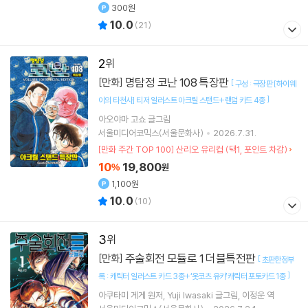
300원
10.0
(
21
)
2
명탐정 코난 108 특장판
[만화]
[
구성 : 극장판 [하이웨
]
이의 타천사] 티저 일러스트 아크릴 스탠드+랜덤 카드 4종
아오야마 고쇼
글그림
서울미디어코믹스(서울문화사)
2026.7.31.
[만화 주간 TOP 100] 산리오 유리컵 (택1, 포인트 차감)
10
19,800
%
원
1,100원
10.0
(
10
)
3
주술회전 모듈로 1 더블특전판
[만화]
[
초판한정부
]
록 : 캐릭터 일러스트 카드 3종+‘옷코츠 유카’캐릭터 포토카드 1종
아쿠타미 게게
원저
Yuji Iwasaki
글그림
이정운
역