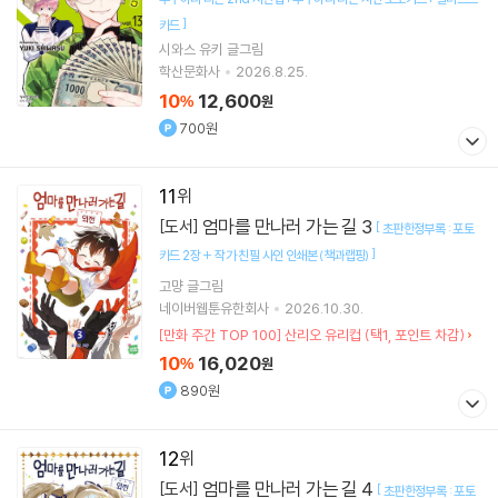
]
카드
시와스 유키
글그림
학산문화사
2026.8.25.
10
12,600
%
원
700원
11
엄마를 만나러 가는 길 3
[도서]
[
초판한정부록 : 포토
]
카드 2장 + 작가 친필 사인 인쇄본 (책과랩핑)
고먕
글그림
네이버웹툰유한회사
2026.10.30.
[만화 주간 TOP 100] 산리오 유리컵 (택1, 포인트 차감)
10
16,020
%
원
890원
12
엄마를 만나러 가는 길 4
[도서]
[
초판한정부록 : 포토