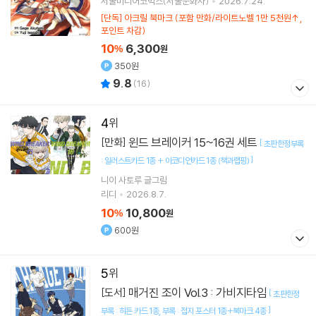
서울미디어코믹스(서울문화사)
2026.7.24.
[단독] 아크릴 북마크 (포함 만화/라이트노벨 1만 5천원↑,
포인트 차감)
10
6,300
%
원
350원
9.8
(
16
)
4
윈드 브레이커 15~16권 세트
[만화]
[
초판한정부록
]
: 일러스트카드 1종 + 아코디언카드 1종 (책과랩핑)
니이 사토루
글그림
리디
2026.8.7.
10
10,800
%
원
600원
5
매거진 조이 Vol.3 : 가비지타임
[도서]
[
초판한정
]
부록 : 히든 카드 1종
부록 : 접지 포스터 1종+북마크 4종