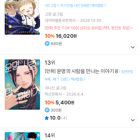
]
카드 2장 + 작가 친필 사인 인쇄본 (책과랩핑)
고먕
글그림
네이버웹툰유한회사
2026.10.30.
[만화 주간 TOP 100] 산리오 유리컵 (택1, 포인트 차감)
10
16,020
%
원
890원
13
운명의 사람을 만나는 이야기 8
[만화]
[
초판한정
]
부록 : PET 스탠드 (책과랩핑)
아나신
글그림
학산문화사
2026.8.4.
10
5,400
%
원
300원
10.0
(
4
)
14