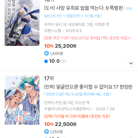
사망 유희로 밥을 먹는다. 9 특별판
[도서]
[
구성 :
]
일러스트 카드 + 트럼프카드 + 아크릴 키링
우카이 유시
저
네코메타루
그림
이희경
역
오팬스노벨
2026.8.5.
[만화 주간 TOP 100] 산리오 유리컵 (택1, 포인트 차감)
10
25,200
%
원
1,400원
10.0
(
3
)
17
얼굴만으론 좋아할 수 없어요 17 한정판
[만화]
[
]
한정판 구성은 책소개 상단을 확인해주세요.
완결
안자이 카린
글그림
이소연
역
서울미디어코믹스(서울문화사)
2026.7.29.
[단독] 아크릴 마그넷+리플렛 (포인트 차감)
10
22,500
%
원
1,250원