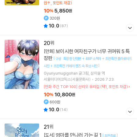
원↑, 포인트 차감)
10
5,850
%
원
320원
10.0
(
87
)
20
보이시한 여자친구가 너무 귀여워 5 특
[만화]
장판
[
구성 : 특장판 단행본 + 48P 소책자 + 초판특전 폴라로이드
]
사진 + 초판특전 카메라 렌즈 속 투샷 사진
Gyunyumugigohan
글그림
심이슬
역
서울미디어코믹스(서울문화사)
2026.7.23.
[만화 주간 TOP 100] 산리오 유리컵 (택1, 포인트 차감)
10
10,800
%
원
600원
10.0
(
14
)
21
엄마를 만나러 가는 길 1
[도서]
[
]
초판종료