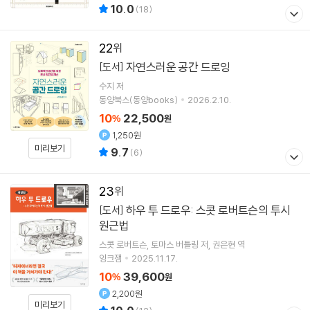
10.0
(
18
)
22
자연스러운 공간 드로잉
[도서]
수지
저
동양북스(동양books)
2026.2.10.
10
22,500
%
원
1,250원
미리보기
9.7
(
6
)
23
하우 투 드로우: 스콧 로버트슨의 투시
[도서]
원근법
스콧 로버트슨
토마스 버틀링
저
권은현
역
잉크잼
2025.11.17.
10
39,600
%
원
2,200원
미리보기