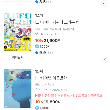
8.5
(
4
)
14
미니 캐릭터 그리는 법
[도서]
유메노우치 치하루
저
김재훈
역
잉크잼
2023.8.1.
10
21,600
%
원
1,200원
9.9
(
56
)
미리보기
15
어떤 여름방학
[도서]
궁리(박조은)
저
휴머니스트
2026.6.30.
[여름의 문장들] 담터 찬물녹차 & 퀴즈 풀고 상품권 응모!
10
19,800
%
원
1,100원