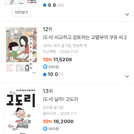
9.9
(
56
)
미리보기
12
비교하고 검토하는 교열부의 쿠쥬 씨 2
[도서]
고이시 유카
글그림
현승희
역
서교책방
2026.7.31.
10
11,520
%
원
640원
10.0
(
1
)
13
날자! 고도리
[도서]
김수정
글그림
둘리나라
2025.7.7.
10
16,200
%
원
900원