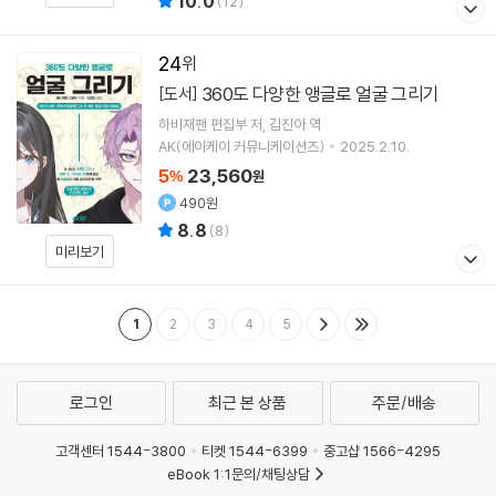
10.0
(
12
)
24
360도 다양한 앵글로 얼굴 그리기
[도서]
하비재팬 편집부
저
김진아
역
AK(에이케이 커뮤니케이션즈)
2025.2.10.
5
23,560
%
원
490원
8.8
(
8
)
미리보기
1
2
3
4
5
로그인
최근 본 상품
주문/배송
고객센터 1544-3800
티켓 1544-6399
중고샵 1566-4295
eBook 1:1문의/채팅상담