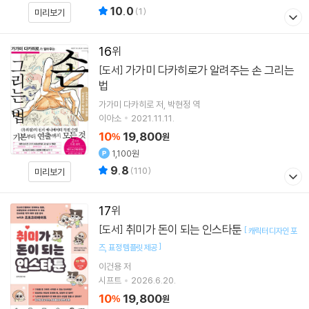
10.0
(
1
)
미리보기
16
가가미 다카히로가 알려주는 손 그리는
[도서]
법
가가미 다카히로
저
박현정
역
이아소
2021.11.11.
10
19,800
%
원
1,100원
9.8
(
110
)
미리보기
17
취미가 돈이 되는 인스타툰
[도서]
[
캐릭터 디자인 포
]
즈
표정 템플릿 제공
이건용
저
시프트
2026.6.20.
10
19,800
%
원