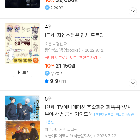
%
원
2,200원
4
자연스러운 인체 드로잉
[도서]
소은 박경선
저
동양북스(동양books)
2022.8.12.
A5 양장 드로잉 노트 (포인트 차감)
10
21,150
%
원
미리보기
1,170원
9.9
(
111
)
5
TV애니메이션 주술회전 회옥·옥절/시
[만화]
부야 사변 공식 가이드북
[
초판한정부록 : 책갈피 2종 (책
]
과랩핑)
아쿠타미 게게
글그림
서울미디어코믹스(서울문화사)
2026.7.22.