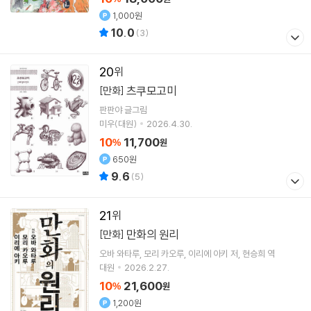
1,000원
10.0
(
3
)
20
츠쿠모고미
[만화]
판판야
글그림
미우(대원)
2026.4.30.
10
11,700
%
원
650원
9.6
(
5
)
21
만화의 원리
[만화]
오바 와타루
모리 카오루
이리에 아키
저
현승희
역
대원
2026.2.27.
10
21,600
%
원
1,200원