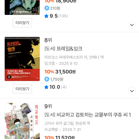
10
18,900
%
원
210원
9.5
(
135
)
미리보기
8
프레임&잉크
[도서]
마르코스 마테우메스트리
저
안예나
역
잉크잼
2025.9.10.
10
31,500
%
원
1,750원
10.0
(
4
)
미리보기
9
비교하고 검토하는 교열부의 쿠쥬 씨 1
[도서]
고이시 유카
글그림
현승희
역
서교책방
2026.7.31.
10
11,520
%
원