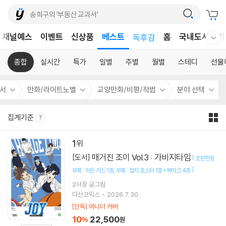
어린이
채널예스
이벤트
신상품
베스트
독후감
홈
국내도서
외
웰컴메뉴 모두보기
어린이
종합
실시간
특가
일별
주별
월별
스테디
선물
서
만화/라이트노벨
교양만화/비평/작법
분야 선택
집계기준
1
매거진 조이 Vol.3 : 가비지타임
[도서]
[
초판한정
]
부록 : 히든 카드 1종
부록 : 접지 포스터 1종+북마크 4종
2사장
글그림
다산코믹스
2026.7.30.
[단독] 어나더 커버
10
22,500
%
원