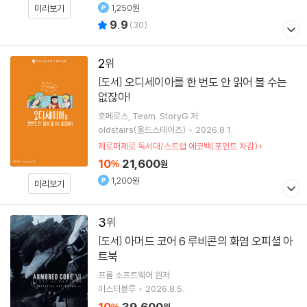
1,250원
미리보기
9.9
(
30
)
2
오디세이아를 한 번도 안 읽어 볼 수는
[도서]
없잖아!
호메로스
Team. StoryG
저
oldstairs(올드스테어즈)
2026.8.1.
제로퍼제로 독서대/스트랩 에코백(포인트 차감)
10
21,600
%
원
1,200원
미리보기
3
아머드 코어 6 루비콘의 화염 오피셜 아
[도서]
트북
프롬 소프트웨어 원저
미스터블루
2026.8.5.
10
39,600