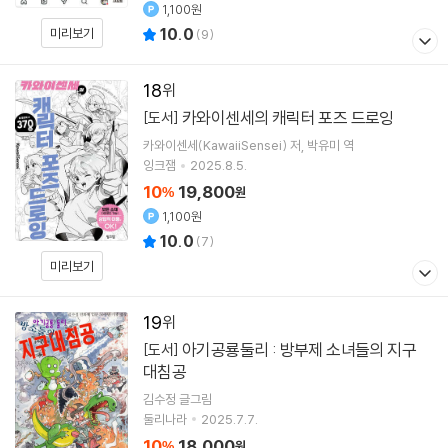
1,100원
10.0
미리보기
(
9
)
18
카와이센세의 캐릭터 포즈 드로잉
[도서]
카와이센세(KawaiiSensei)
저
박유미
역
잉크잼
2025.8.5.
10
19,800
%
원
1,100원
10.0
(
7
)
미리보기
19
아기공룡둘리 : 방부제 소녀들의 지구
[도서]
대침공
김수정
글그림
둘리나라
2025.7.7.
10
18,000
%
원