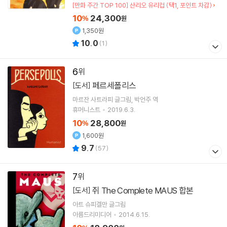
[만화 주간 TOP 100] 산리오 유리컵 (택1, 포인트 차감)
10
24,300
%
원
1,350원
10.0
(
1
)
6
페르세폴리스
[도서]
마르잔 사트라피
글그림
박언주
역
휴머니스트
2019.6.3.
10
28,800
%
원
1,600원
9.7
(
57
)
7
쥐 The Complete MAUS 합본
[도서]
아트 슈피겔만
글그림
아름드리미디어
2014.6.15.