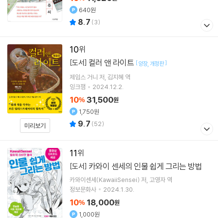
640원
8.7
(
3
)
10
컬러 앤 라이트
[도서]
[
]
양장
개정판
제임스 거니
저
김지혜
역
잉크잼
2024.12.2.
10
31,500
%
원
1,750원
9.7
(
52
)
미리보기
11
카와이 센세의 인물 쉽게 그리는 방법
[도서]
카와이센세(KawaiiSensei)
저
고영자
역
정보문화사
2024.1.30.
10
18,000
%
원
1,000원