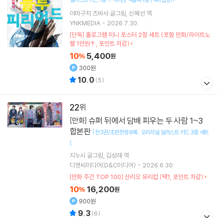
야마구치 츠바사
글그림
신혜선
역
YNKMEDIA
2026.7.30.
[단독] 홀로그램 미니 포스터 2장 세트 (포함 만화/라이트노
벨 1만원↑, 포인트 차감)
10
5,400
%
원
300원
10.0
(
5
)
22
슈퍼 뒤에서 담배 피우는 두 사람 1~3
[만화]
합본판
[
전3권/초판한정부록 : 오리지널 일러스트 카드 3종 세트
]
지누시
글그림
김성래
역
디앤씨미디어(D&C미디어)
2026.6.30.
[만화 주간 TOP 100] 산리오 유리컵 (택1, 포인트 차감)
10
16,200
%
원
900원
9.3
(
6
)