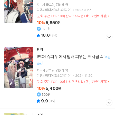
지누시
글그림
김성래
역
디앤씨미디어(D&C미디어)
2025.3.27.
[만화 주간 TOP 100] 산리오 유리컵 (택1, 포인트 차감)
10
5,850
%
원
320원
10.0
(
84
)
6
슈퍼 뒤에서 담배 피우는 두 사람 4
[만화]
[
초판
]
종료
지누시
글그림
김성래
역
디앤씨미디어(D&C미디어)
2024.11.20.
[만화 주간 TOP 100] 산리오 유리컵 (택1, 포인트 차감)
10
5,400
%
원
300원
9.9
(
95
)