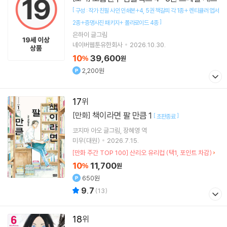
[
구성 : 작가 친필 사인 인쇄본+4
5권 책갈피 각 1종+ 렌티큘러 엽서
]
2종+증명사진 패키지+ 폴라로이드 4종
은하이
글그림
네이버웹툰유한회사
2026.10.30.
10
39,600
%
원
2,200원
17
책이라면 팔 만큼 1
[만화]
[
]
초판종료
코지마 아오
글그림
장혜영
역
미우(대원)
2026.7.15.
[만화 주간 TOP 100] 산리오 유리컵 (택1, 포인트 차감)
10
11,700
%
원
650원
9.7
(
13
)
18