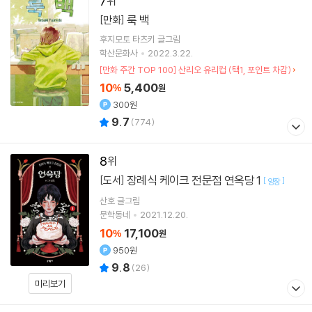
7
룩 백
[만화]
후지모토 타츠키
글그림
학산문화사
2022.3.22.
[만화 주간 TOP 100] 산리오 유리컵 (택1, 포인트 차감)
10
5,400
%
원
300원
9.7
(
774
)
8
장례식 케이크 전문점 연옥당 1
[도서]
[
]
양장
산호
글그림
문학동네
2021.12.20.
10
17,100
%
원
950원
9.8
(
26
)
미리보기