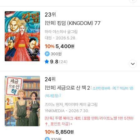
23
킹덤 (KINGDOM) 77
[만화]
하라 야스히사
글그림
대원
2026.5.28.
10
5,400
%
원
300원
9.8
(
24
)
24
세금으로 산 책 2
[만화]
[
초판한정부록 : PET 책갈피 1종
]
(책과랩핑)
즈이노
원저
케이야마 케이
글그림
YNKMEDIA
2026.7.30.
[단독] 투명 북마크 세트 (포함 만화/라이트노벨 1만 5천원
↑, 포인트 차감)
10
5,850
%
원
320원