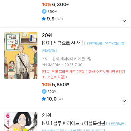
10
6,300
%
원
350원
9.9
(
63
)
20
세금으로 산 책 1
[만화]
[
초판한정부록 : PET 책갈피 1종
]
(책과랩핑)
즈이노
원저
케이야마 케이
글그림
YNKMEDIA
2026.7.30.
[단독] 투명 북마크 세트 (포함 만화/라이트노벨 1만 5천원
↑, 포인트 차감)
10
5,850
%
원
320원
10.0
(
4
)
21
블루 피리어드 6 더블특전판
[만화]
[
초판한정부록 :
]
일러스트 카드 1종 + 박티켓 책갈피 1종 (책과랩핑)