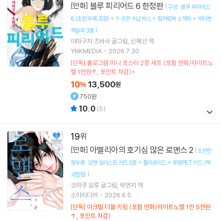
블루 피리어드 6 한정판
[만화]
[
구성 : 블루 피리어드
6 (초판 부록 포함) + 1~6권 수납 박스 + 컬러링북 소책자 + 박티켓
]
책갈피 3종
야마구치 츠바사
글그림
신혜선
역
YNKMEDIA
2026.7.30.
[단독] 홀로그램 미니 포스터 2장 세트 (포함 만화/라이트노
벨 1만원↑, 포인트 차감)
10
13,500
%
원
750원
10.0
(
5
)
19
아멜리아의 호기심 많은 로맨스 2
[만화]
[
초판한
정부록 : 양면 일러스트 카드 2종 + 폴라로이드 + 투명PET 카드 (책
]
과랩핑)
코하쿠 요루
글그림
박연지
역
소미미디어
2026.6.5.
[단독] 아크릴 더블 키링 (포함 만화/라이트노벨 1만 5천원
↑, 포인트 차감)