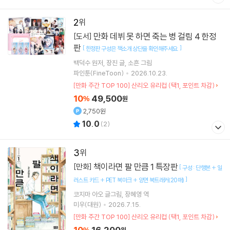
2
만화 데뷔 못 하면 죽는 병 걸림 4 한정
[도서]
판
[
]
한정판 구성은 책소개 상단을 확인해주세요.
백덕수
원저
장진
글
소흔
그림
파인툰(FineToon)
2026.10.23.
[만화 주간 TOP 100] 산리오 유리컵 (택1, 포인트 차감)
10
49,500
%
원
2,750원
10.0
(
2
)
3
책이라면 팔 만큼 1 특장판
[만화]
[
구성 : 단행본 + 일
]
러스트 카드 + PET 북마크 + 양면 북트래커(20매)
코지마 아오
글그림
장혜영
역
미우(대원)
2026.7.15.
[만화 주간 TOP 100] 산리오 유리컵 (택1, 포인트 차감)
10
16,200