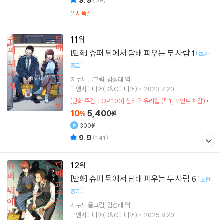
일시품절
11
슈퍼 뒤에서 담배 피우는 두 사람 1
[만화]
[
초판
]
종료
지누시
글그림
김성래
역
디앤씨미디어(D&C미디어)
2023.7.20.
[만화 주간 TOP 100] 산리오 유리컵 (택1, 포인트 차감)
10
5,400
%
원
300원
9.9
(
141
)
12
슈퍼 뒤에서 담배 피우는 두 사람 6
[만화]
[
초판
]
종료
지누시
글그림
김성래
역
디앤씨미디어(D&C미디어)
2025.8.20.