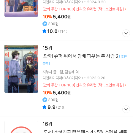
디앤씨미디어(D&C미디어)
2024.3.20.
[만화 주간 TOP 100] 산리오 유리컵 (택1, 포인트 차감)
10
5,400
%
원
300원
10.0
(
114
)
15
슈퍼 뒤에서 담배 피우는 두 사람 2
[만화]
[
초판
]
종료
지누시
글그림
김성래
역
디앤씨미디어(D&C미디어)
2023.9.20.
[만화 주간 TOP 100] 산리오 유리컵 (택1, 포인트 차감)
10
5,400
%
원
300원
9.9
(
216
)
16
소꿉친구 컴플렉스 4~5권 스페셜 세트
[도서]