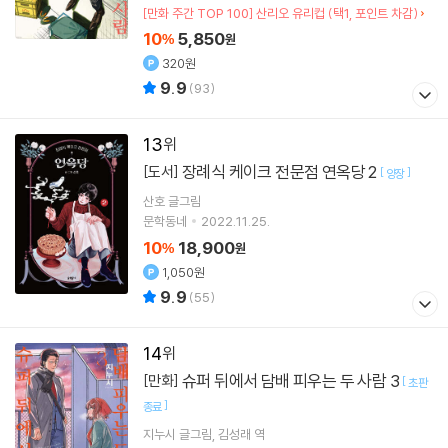
[만화 주간 TOP 100] 산리오 유리컵 (택1, 포인트 차감)
10
5,850
%
원
320원
9.9
(
93
)
13
장례식 케이크 전문점 연옥당 2
[도서]
[
]
양장
산호
글그림
문학동네
2022.11.25.
10
18,900
%
원
1,050원
9.9
(
55
)
14
슈퍼 뒤에서 담배 피우는 두 사람 3
[만화]
[
초판
]
종료
지누시
글그림
김성래
역