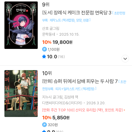
9
장례식 케이크 전문점 연옥당 3
[도서]
[
초판한정
]
부록 : 제작노트 (책과랩핑)
양장
완결
산호
글그림
문학동네
2025.10.15.
10
19,800
%
원
1,100원
10.0
(
16
)
10
슈퍼 뒤에서 담배 피우는 두 사람 7
[만화]
[
초판
]
한정부록 : 띠지+일러스트 카드 (책과랩핑)
지누시
글그림
김성래
역
디앤씨미디어(D&C미디어)
2026.3.20.
[만화 주간 TOP 100] 산리오 유리컵 (택1, 포인트 차감)
10
5,850
%
원
320원
9.9
(
59
)