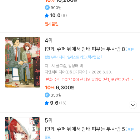
%
원
900원
10.0
(
8
)
일시품절
4
슈퍼 뒤에서 담배 피우는 두 사람 8
[만화]
[
초판
]
한정부록 : 띠지+일러스트 카드 (책과랩핑)
지누시
글그림
김성래
역
디앤씨미디어(D&C미디어)
2026.6.30.
[만화 주간 TOP 100] 산리오 유리컵 (택1, 포인트 차감)
10
6,300
%
원
350원
9.6
(
16
)
5
슈퍼 뒤에서 담배 피우는 두 사람 5
[만화]
[
초판
]
종료