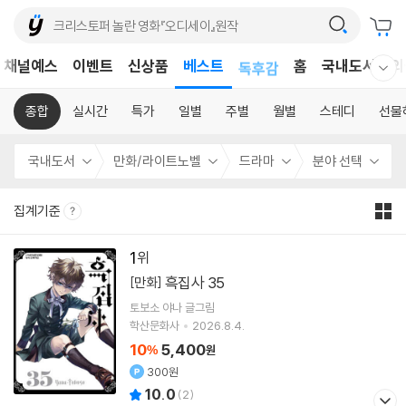
어린이
채널예스
이벤트
신상품
베스트
독후감
홈
국내도서
외
웰컴메뉴 모두보기
어린이
종합
실시간
특가
일별
주별
월별
스테디
선물
국내도서
만화/라이트노벨
드라마
분야 선택
집계기준
1
흑집사 35
[만화]
토보소 야나
글그림
학산문화사
2026.8.4.
10
5,400
%
원
300원
10.0
(
2
)