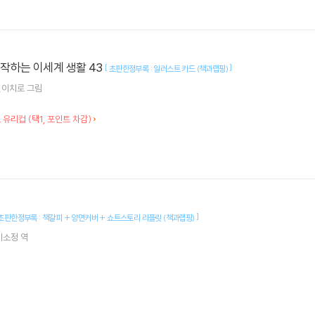
 시작하는 이세계 생활 43
[
]
초판한정부록 : 일러스트 카드 (책과랩핑)
신이치로
그림
오 유리컵 (택1, 포인트 차감)
]
초판한정부록 : 책갈피 + 양면커버 + 쇼트스토리 리플릿 (책과랩핑)
이소정
역