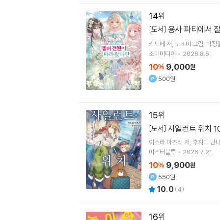
14
용사 파티에서 
[도서]
키노메
저
노조미
그림
박정
소미미디어
2026.8.6.
10
9,000
%
원
500원
15
사일런트 위치 1
[도서]
이소라 마츠리
저
후지미 난
미스터블루
2026.7.21.
10
9,900
%
원
550원
10.0
(
4
)
16