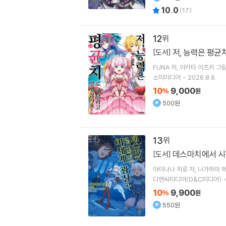
10.0
(
17
)
12
저, 능력은 평균
[도서]
FUNA
저
아카타 이츠키
그
소미미디어
2026.8.6.
10
9,000
%
원
500원
13
데스마치에서 시
[도서]
아이나나 히로
저
나가하마 
디앤씨미디어(D&C미디어)
10
9,900
%
원
550원