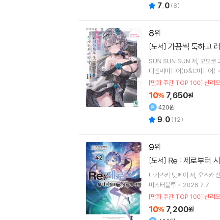
7.0
(
8
)
8
가끔씩 툭하고 러
[도서]
SUN SUN SUN
저
모모코
디앤씨미디어(D&C미디어)
[만화 주간 TOP 100] 산리
10
7,650
%
원
420원
9.0
(
12
)
9
Re : 제로부터 
[도서]
나가츠키 탓페이
저
오츠카 
미스터블루
2026.7.7.
[만화 주간 TOP 100] 산리
10
7,200
%
원