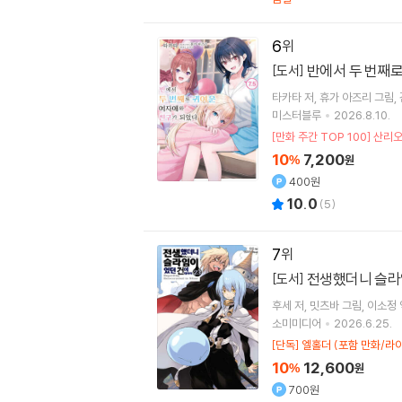
6
반에서 두 번째로
[도서]
타카타
저
휴가 아즈리
그림
미스터블루
2026.8.10.
[만화 주간 TOP 100] 산리
10
7,200
%
원
400원
10.0
(
5
)
7
전생했더니 슬라
[도서]
후세
저
밋츠바
그림
이소정
소미미디어
2026.6.25.
[단독] 엘홀더 (포함 만화/라
10
12,600
%
원
700원