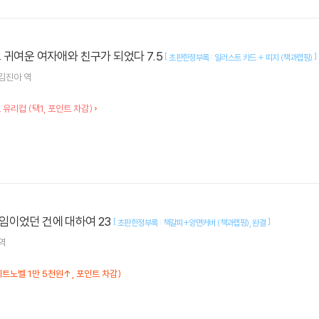
 귀여운 여자애와 친구가 되었다 7.5
[
]
초판한정부록 : 일러스트 카드 + 띠지 (책과랩핑)
김진아
역
오 유리컵 (택1, 포인트 차감)
임이었던 건에 대하여 23
[
]
초판한정부록 : 책갈피+양면커버 (책과랩핑)
완결
역
이트노벨 1만 5천원↑, 포인트 차감)