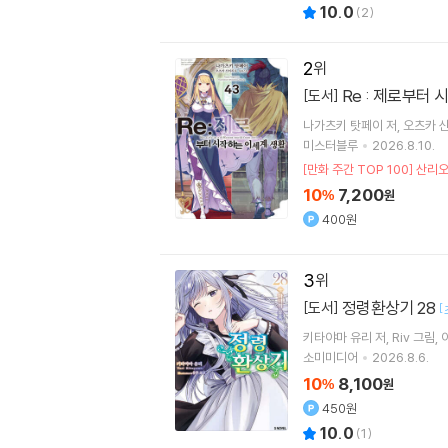
10.0
(
2
)
2
Re : 제로부터
[도서]
나가츠키 탓페이
저
오츠카 
미스터블루
2026.8.10.
[만화 주간 TOP 100] 산리
10
7,200
%
원
400원
3
정령환상기 28
[도서]
[
키타야마 유리
저
Riv
그림
소미미디어
2026.8.6.
10
8,100
%
원
450원
10.0
(
1
)