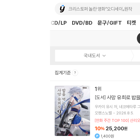
도서
중고샵
eBook
CD/LP
DVD/BD
문구/GIFT
티켓
국내도서
집계기준
1
사망 유희로 밥을
[도서]
우카이 유시
저
네코메타루
오팬스노벨
2026.8.5.
[만화 주간 TOP 100] 산리
10
25,200
%
원
1,400원