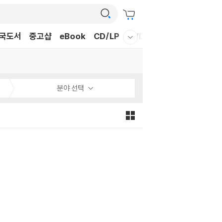
국도서
중고샵
eBook
CD/LP
DVD/BD
문구/GIFT
티
웰컴메뉴 모두보기
분야 선택