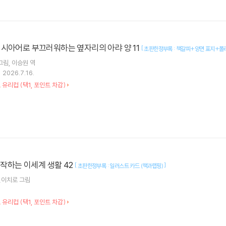
시아어로 부끄러워하는 옆자리의 아랴 양 11
[
초판한정부록 : 책갈피+양면 표지+폴라
그림
이승원
역
2026.7.16.
오 유리컵 (택1, 포인트 차감)
시작하는 이세계 생활 42
[
]
초판한정부록 : 일러스트 카드 (책과랩핑)
신이치로
그림
오 유리컵 (택1, 포인트 차감)