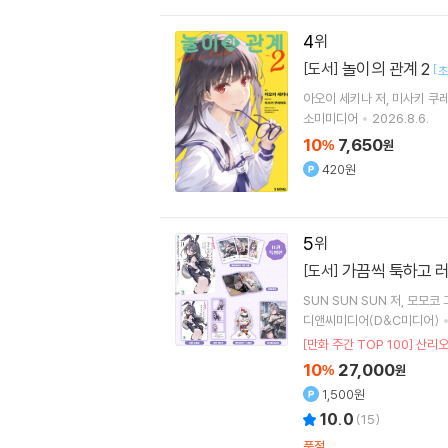
4
놀이의 관계 2
[도서]
[
초
아오이 세키나
저
미사키 쿠
소미미디어
2026.8.6.
10
7,650
%
원
420원
5
가끔씩 툭하고 러
[도서]
SUN SUN SUN
저
모모코
디앤씨미디어(D&C미디어)
[만화 주간 TOP 100] 산리
10
27,000
%
원
1,500원
10.0
(
15
)
품절