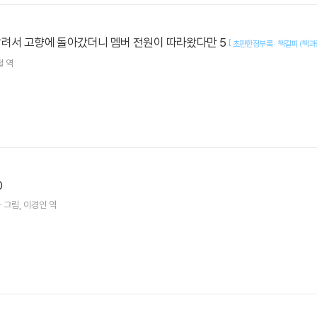
잘려서 고향에 돌아갔더니 멤버 전원이 따라왔다만 5
[
초판한정부록 : 책갈피 (책과
철
역
0
나
그림
이경인
역