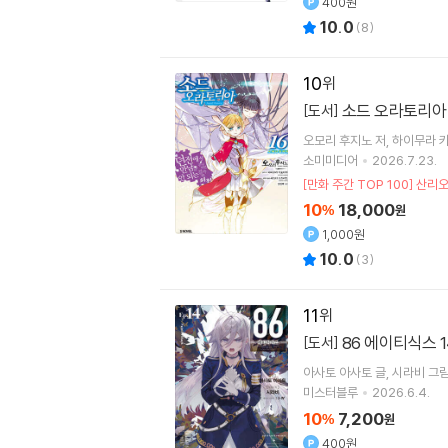
400원
10.0
(
8
)
10
소드 오라토리아 
[도서]
오모리 후지노
저
하이무라 
소미미디어
2026.7.23.
[만화 주간 TOP 100] 산리
10
18,000
%
원
1,000원
10.0
(
3
)
11
86 에이티식스 
[도서]
아사토 아사토
글
시라비
그
미스터블루
2026.6.4.
10
7,200
%
원
400원