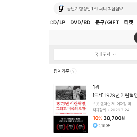
도서
중고샵
eBook
CD/LP
DVD/BD
문구/GIFT
티켓
국내도서
집계기준
1
1979년 이란혁
[도서]
스콧 앤더슨
저
이재황
역
책과함께
2026.7.24.
10
38,700
%
원
2,150원