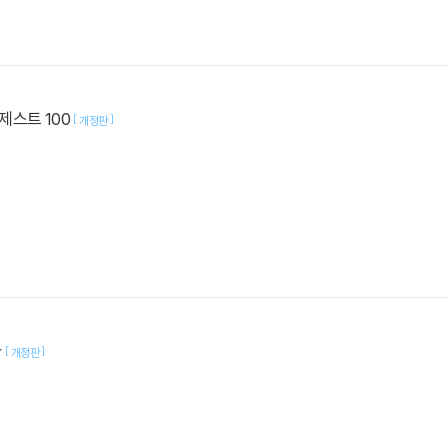
제스트 100
[
]
개정판
사
[
]
개정판