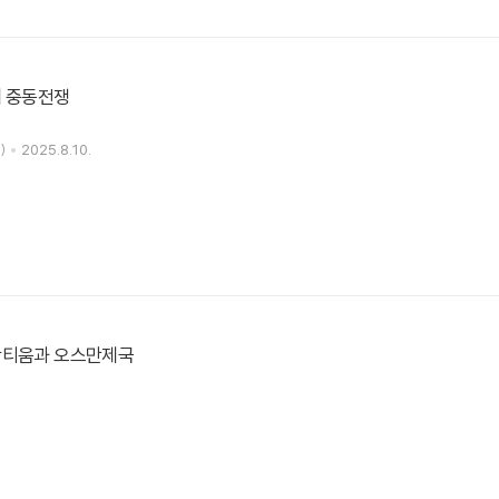
해 중동전쟁
)
2025.8.10.
잔티움과 오스만제국