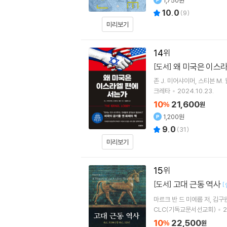
1,750원
10.0
(
9
)
미리보기
14
왜 미국은 이스
[도서]
존 J. 미어샤이머
스티븐 M.
크레타
2024.10.23.
10
21,600
%
원
1,200원
9.0
(
31
)
미리보기
15
고대 근동 역사
[도서]
[
마르크 반 드 미에룹
저
김구
CLC(기독교문서선교회)
2
10
22,500
%
원