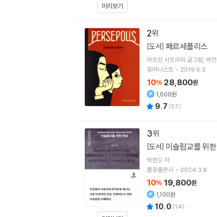
미리보기
2
페르세폴리스
[도서]
마르잔 사트라피
글그림
박언
휴머니스트
2019.6.3.
10
28,800
%
원
1,600원
9.7
(
57
)
3
이슬람교를 위한
[도서]
박현도
저
불광출판사
2024.3.8.
10
19,800
%
원
1,100원
10.0
(
14
)