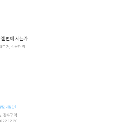
라엘 편에 서는가
 월트
저
김용환
역
]
양장
개정판
원
강후구
역
022.12.20.