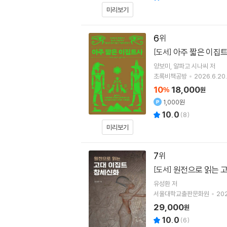
미리보기
6
아주 짧은 이집
[도서]
양보미
알파고 시나씨
저
초록비책공방
2026.6.20.
10
18,000
%
원
1,000원
10.0
(
8
)
미리보기
7
원전으로 읽는 
[도서]
유성환
저
서울대학교출판문화원
202
29,000
원
10.0
(
6
)