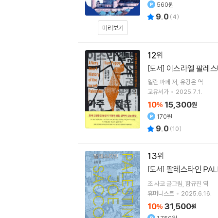
560원
9.0
(
4
)
미리보기
12
이스라엘 팔레스
[도서]
일란 파페
저
유강은
역
교유서가
2025.7.1.
10
15,300
%
원
170원
9.0
(
10
)
13
팔레스타인 PAL
[도서]
조 사코
글그림
함규진
역
휴머니스트
2025.6.16.
10
31,500
%
원