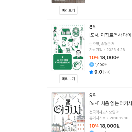
미리보기
8
이집트역사 다이
[도서]
손주영
송경근
저
가람기획
2023.4.28.
10
18,000
%
원
1,000원
9.0
(
28
)
미리보기
9
처음 읽는 터키
[도서]
전국역사교사모임
저
휴머니스트
2018.12.18.
10
18,000
%
원