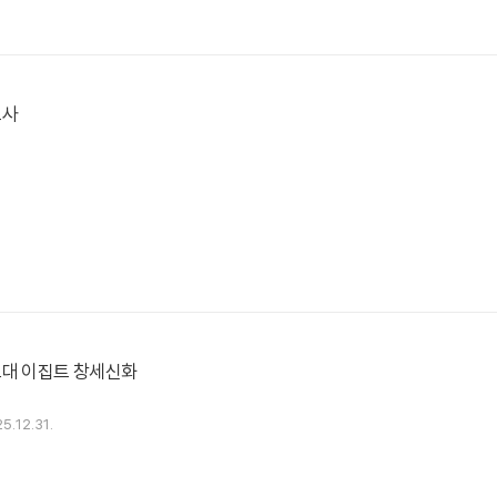
트사
고대 이집트 창세신화
5.12.31.