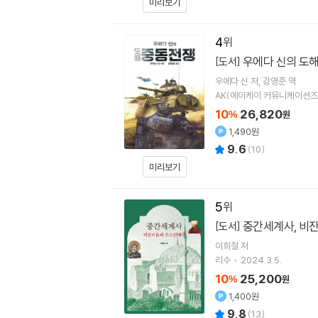
미리보기
4
우에다 신의 도
[도서]
우에다 신
저
강영준
역
AK(에이케이 커뮤니케이션즈
10
26,820
%
원
1,490원
9.6
(
10
)
미리보기
5
중간세계사, 비
[도서]
이희철
저
리수
2024.3.5.
10
25,200
%
원
1,400원
9.8
(
13
)