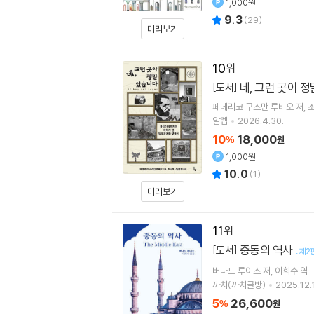
1,000원
9.3
(
29
)
미리보기
10
네, 그런 곳이 
[도서]
페데리코 구스만 루비오
저
알렙
2026.4.30.
10
18,000
%
원
1,000원
10.0
(
1
)
미리보기
11
중동의 역사
[도서]
[
제2
버나드 루이스
저
이희수
역
까치(까치글방)
2025.12.
5
26,600
%
원