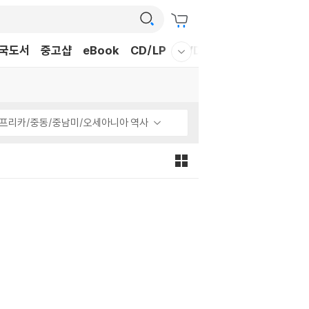
국도서
중고샵
eBook
CD/LP
DVD/BD
문구/GIFT
티
웰컴메뉴 모두보기
프리카/중동/중남미/오세아니아 역사