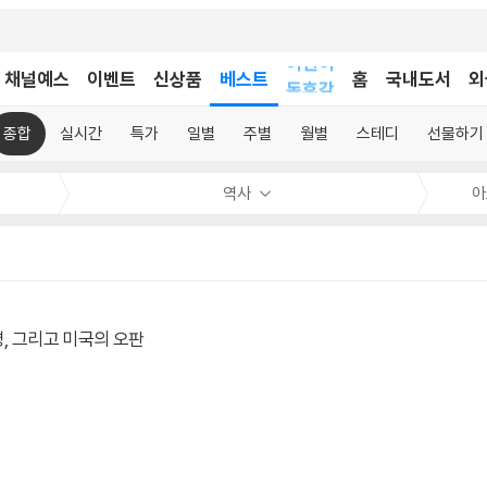
어린이
채널예스
이벤트
신상품
베스트
독후감
홈
국내도서
외
어린이
종합
실시간
특가
일별
주별
월별
스테디
선물하기
역사
아
명, 그리고 미국의 오판