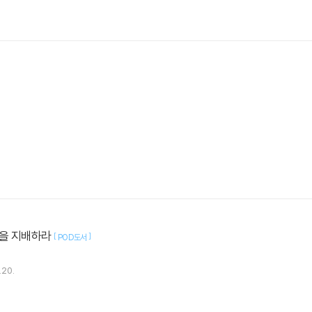
을 지배하라
[
]
POD도서
.20.