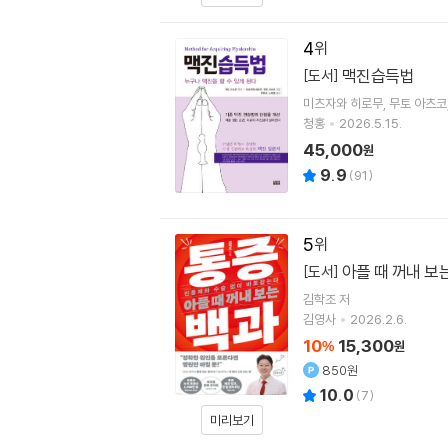
4
맥진습득법
[도서]
미츠자와 히로무
무토 아츠코
청홍
2026.5.15.
45,000
원
9.9
(
91
)
5
아플 때 꺼내 보
[도서]
김학조
저
김영사
2026.2.6.
10
15,300
%
원
850원
10.0
(
7
)
미리보기