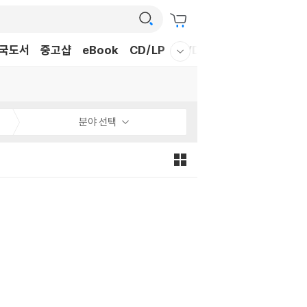
국도서
중고샵
eBook
CD/LP
DVD/BD
문구/GIFT
티
웰컴메뉴 모두보기
분야 선택