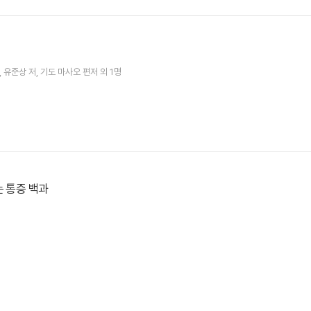
유준상
저
기도 마사오
편저 외 1명
는 통증 백과