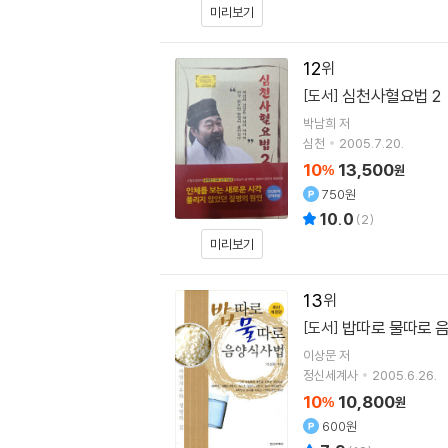
미리보기
12
심천사혈요법 2
[도서]
박남희 저
심천
2005.7.20.
10
13,500
%
원
750원
10.0
(
2
)
미리보기
13
밥따로 물따로 
[도서]
이상문
저
정신세계사
2005.6.26.
10
10,800
%
원
600원