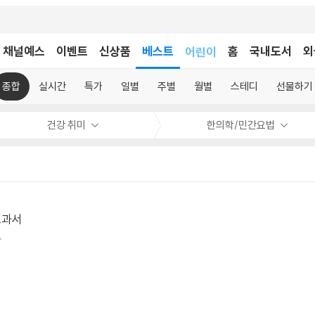
채널예스
이벤트
신상품
베스트
어린이
홈
국내도서
외
독후감
어린이
종합
실시간
특가
일별
주별
월별
스테디
선물하기
건강 취미
한의학/민간요법
교과서
수