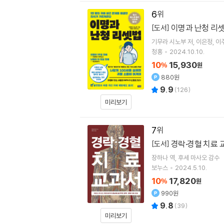
6
이명과 난청 리
[도서]
기무라 시노부
저
이은정
이
청홍
2024.10.10.
10
15,930
%
원
880원
9.9
(
126
)
미리보기
7
경락·경혈 치료 
[도서]
장하나
역
후세 마사오
감수
보누스
2024.5.10.
10
17,820
%
원
990원
9.8
(
39
)
미리보기