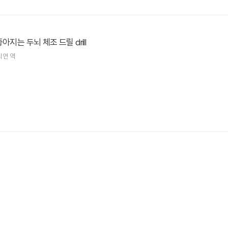
아지는 두뇌 체조 드릴 drill
시연
역