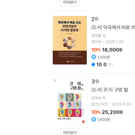
미리보기
2
약국에서 바로 
[도서]
정연홍
저
정다와
2026.1.20.
10
18,000
%
원
1,000원
10.0
(
2
)
3
귀 이 구멍 혈
[도서]
조재숙
저
씽크스마트
2024.9.30.
10
25,200
%
원
1,400원
미리보기