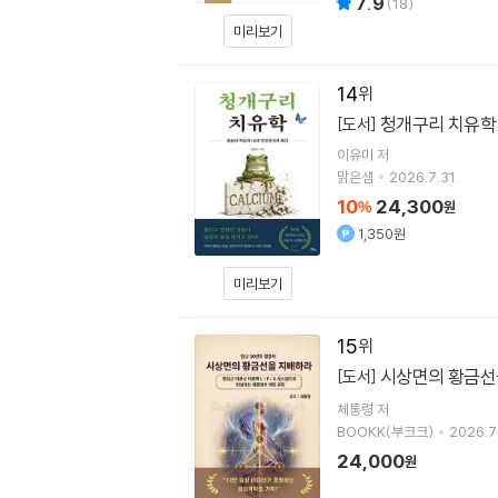
7.9
(
18
)
미리보기
14
청개구리 치유학
[도서]
이유미
저
맑은샘
2026.7.31.
10
24,300
%
원
1,350원
미리보기
15
시상면의 황금선
[도서]
체통령
저
BOOKK(부크크)
2026.7
24,000
원