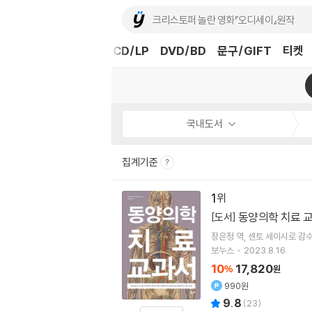
도서
중고샵
eBook
CD/LP
DVD/BD
문구/GIFT
티켓
국내도서
집계기준
1
동양의학 치료 
[도서]
장은정
역
센토 세이시로
감
보누스
2023.8.16.
10
17,820
%
원
990원
9.8
(
23
)