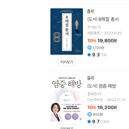
8
8체질 총서
[도서]
주석원
저
세림출판
2023.6.20.
10
19,800
%
원
1,100원
9.3
(
19
)
미리보기
9
염증 해방
[도서]
정세연
저
다산라이프
2022.11.10.
10
16,200
%
원
900원
9.7
(
193
)
미리보기