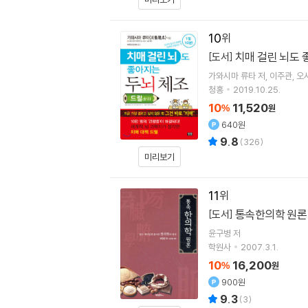
10
치매 걸린 뇌도 좋
[도서]
가와시마 류타
저
이주관
오
청홍
2019.10.25.
10
11,520
%
원
640원
9.8
(
326
)
미리보기
11
통속한의학 원론
[도서]
윤구병
저
학원사
2007.3.1.
10
16,200
%
원
900원
9.3
(
3
)