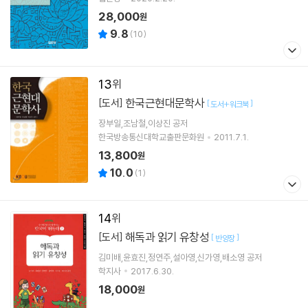
28,000
원
9.8
(
10
)
13
한국근현대문학사
[도서]
[
]
도서+워크북
장부일,조남철,이상진 공저
한국방송통신대학교출판문화원
2011.7.1.
13,800
원
10.0
(
1
)
14
해독과 읽기 유창성
[도서]
[
]
반양장
김미배,윤효진,정연주,설아영,신가영,배소영 공저
학지사
2017.6.30.
18,000
원