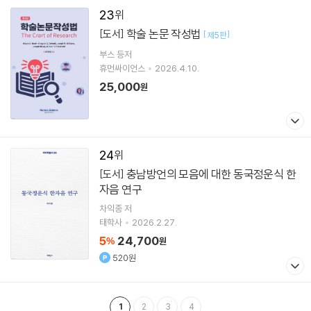
23
학술 논문 작성법
[도서]
[
]
제5판
부스 등저
휴먼싸이언스
2026.4.10.
25,000
원
24
충남방언의 모음에 대한 동국정운식 한
[도서]
자음 연구
차익종
저
태학사
2026.2.27.
5
24,700
%
원
520원
1
2
3
4