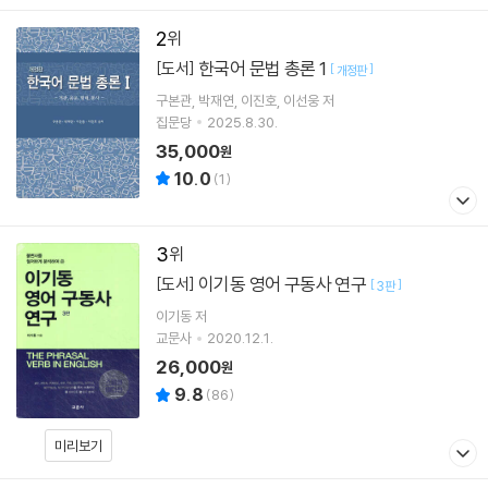
2
한국어 문법 총론 1
[도서]
[
]
개정판
구본관
박재연
이진호
이선웅
저
집문당
2025.8.30.
35,000
원
10.0
(
1
)
3
이기동 영어 구동사 연구
[도서]
[
]
3판
이기동
저
교문사
2020.12.1.
26,000
원
9.8
(
86
)
미리보기