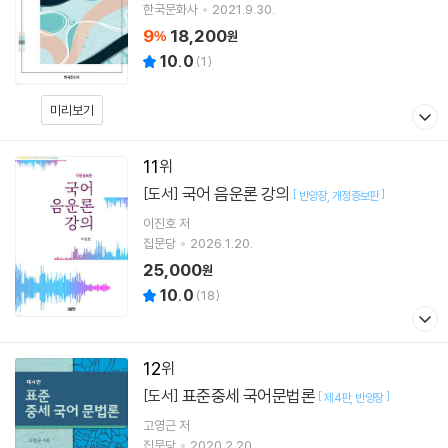
한국문화사
2021.9.30.
9
18,200
%
원
10.0
(
1
)
미리보기
11
국어 음운론 강의
[도서]
[
]
반양장
개정증보판
이진호
저
집문당
2026.1.20.
25,000
원
10.0
(
18
)
12
표준중세 국어문법론
[도서]
[
]
제4판
반양장
고영근
저
집문당
2020.2.20.