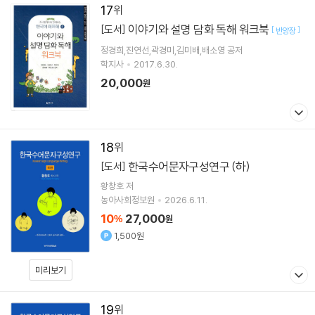
17
이야기와 설명 담화 독해 워크북
[도서]
[
]
반양장
정경희,진연선,곽경미,김미배,배소영 공저
학지사
2017.6.30.
20,000
원
18
한국수어문자구성연구 (하)
[도서]
황창호
저
농아사회정보원
2026.6.11.
10
27,000
%
원
1,500원
미리보기
19