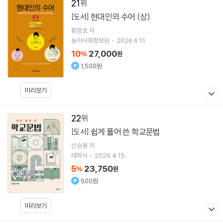
21
현대인의 수어 (상)
[도서]
황창호
저
농아사회정보원
2026.6.11.
10
27,000
%
원
1,500원
미리보기
22
쉽게 풀어 쓴 학교문법
[도서]
신승용
저
태학사
2026.4.15.
5
23,750
%
원
500원
미리보기