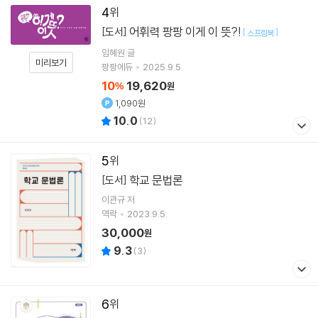
4
어휘력 팡팡 이게 이 뜻?!
[도서]
[
]
스프링북
임혜원
글
미리보기
팡팡에듀
2025.9.5.
10
19,620
%
원
1,090원
10.0
(
12
)
5
학교 문법론
[도서]
이관규 저
역락
2023.9.5.
30,000
원
9.3
(
3
)
6