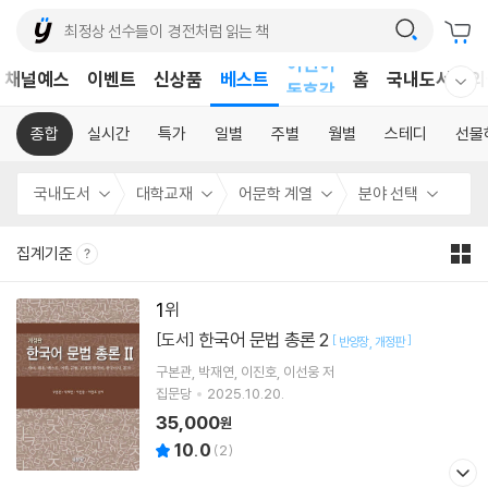
어린이
채널예스
이벤트
신상품
베스트
홈
국내도서
외
독후감
웰컴메뉴 모두보기
어린이
종합
실시간
특가
일별
주별
월별
스테디
선물
국내도서
대학교재
어문학 계열
분야 선택
집계기준
1
한국어 문법 총론 2
[도서]
[
]
반양장
개정판
구본관
박재연
이진호
이선웅
저
집문당
2025.10.20.
35,000
원
10.0
(
2
)