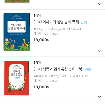
15
이야기와 설명 담화 독해
[도서]
[
]
반양장
정경희,진연선,곽경미,김미배,배소영 공저
학지사
2017.6.30.
18,000
원
16
해독과 읽기 유창성 워크북
[도서]
[
]
반양장
김미배,윤효진,정연주,설아영,신가영,배소영 공저
학지사
2017.6.30.
18,000
원