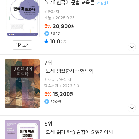
한국어 문법 교육론
[도서]
[
]
개정판
강현화
저
소통
2025.9.25.
5
20,900
%
원
660원
10.0
(
2
)
미리보기
7
생활한자와 한의학
[도서]
반재유
유준상
저
행림서원
2023.3.3.
5
15,200
%
원
320원
8
읽기 학습 길잡이 5 읽기이해
[도서]