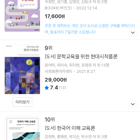
우정한
권기홍
김영모
김동규
저 외 2명
BOOKK(부크크)
2022.12.14.
17,600
원
주문 후 제작되는 개인 오더 도서로 신중한 구매를 부탁드리
며, 발송까지 7일가량 소요됩니다.
9
문학교육을 위한 현대시작품론
[도서]
윤여탁
최미숙
최지현
유영희
저 외 13명
사회평론아카데미
2021.8.27.
29,000
원
7.4
(
13
)
미리보기
10
한국어 이해 교육론
[도서]
강현화
홍혜란
박지순
박수연
저 외 3명