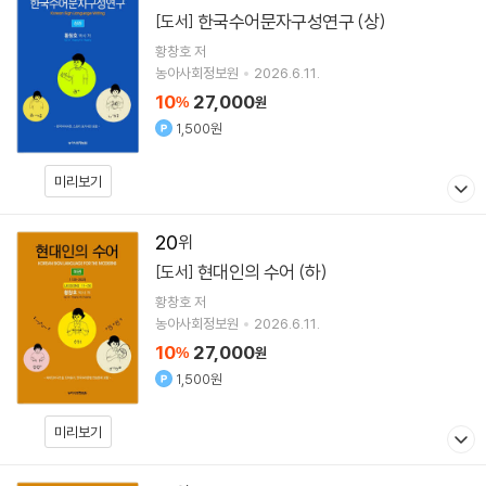
한국수어문자구성연구 (상)
[도서]
황창호
저
농아사회정보원
2026.6.11.
10
27,000
%
원
1,500원
미리보기
20
현대인의 수어 (하)
[도서]
황창호
저
농아사회정보원
2026.6.11.
10
27,000
%
원
1,500원
미리보기