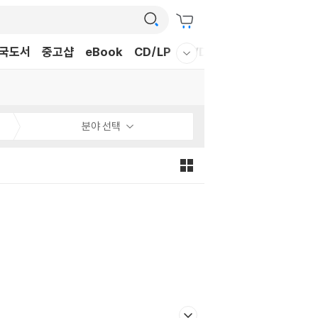
국도서
중고샵
eBook
CD/LP
DVD/BD
문구/GIFT
티
웰컴메뉴 모두보기
분야 선택