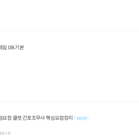
제집 08.기본
 요점요정 쿨캣 간호조무사 핵심요점정리
[
]
개정2판
26.1.5.