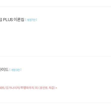
접 PLUS 이론집
[
]
개정7판
택가이드
[
]
개정3판
세트/오거나이저/투명파우치 외 (포인트 차감)