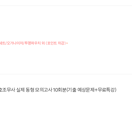
세트/오거나이저/투명파우치 외 (포인트 차감)
간호조무사 실제 동형 모의고사 10회분(기출 예상문제+무료특강)