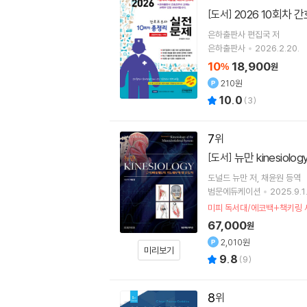
2026 10회차
[도서]
은하출판사 편집국 저
은하출판사
2026.2.20.
10
18,900
%
원
210원
10.0
(
3
)
7
뉴만 kinesio
[도서]
도널드 뉴만
저
채윤원
등역
범문에듀케이션
2025.9.1
미피 독서대/에코백+책키링 
67,000
원
2,010원
미리보기
9.8
(
9
)
8