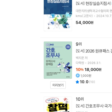
현장실습지침서
[도서]
대한치위생학과교수협의회 
kms(고문사)
2024.10.7
54,000
원
9
2026 원큐패스
[도서]
백지운
저
다락원
2026.3.1.
10
18,000
%
원
1,000원
10.0
(
10
)
미리보기
10
간호조무사 국가시
[도서]