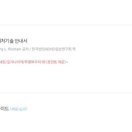
대처기술 안내서
thony L. Rostain 공저 / 한국성인ADHD임상연구회 역
세트/오거나이저/투명파우치 외 (포인트 차감)
가이드
[
]
POD 도서