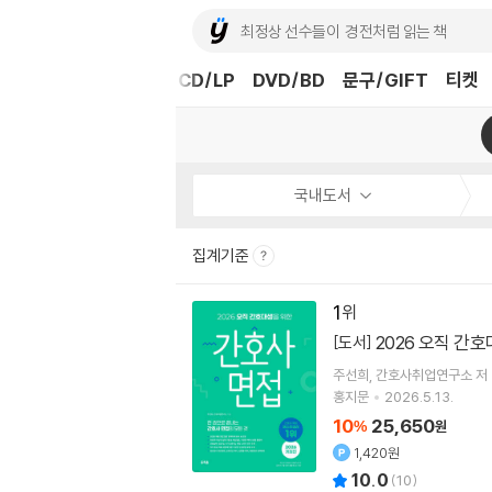
도서
중고샵
eBook
CD/LP
DVD/BD
문구/GIFT
티켓
국내도서
집계기준
1
2026 오직 간
[도서]
주선희
간호사취업연구소
저
홍지문
2026.5.13.
10
25,650
%
원
1,420원
10.0
(
10
)