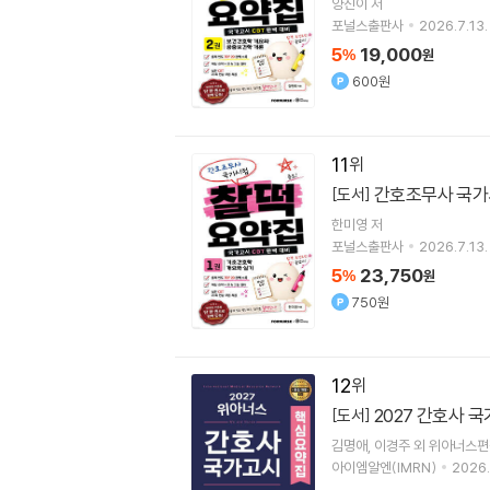
양진이
저
포널스출판사
2026.7.13.
5
19,000
%
원
600원
11
간호조무사 국가시
[도서]
한미영
저
포널스출판사
2026.7.13.
5
23,750
%
원
750원
12
2027 간호사 
[도서]
김명애
이경주 외 위아너스
아이엠알엔(IMRN)
2026.