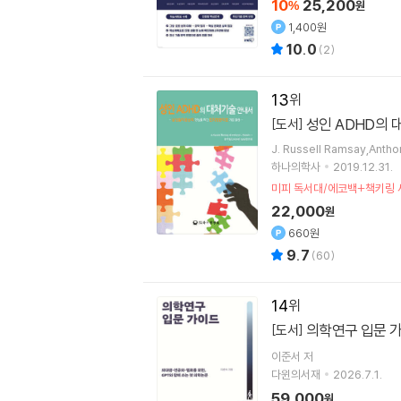
10
25,200
%
원
1,400원
10.0
(
2
)
13
성인 ADHD의 
[도서]
J. Russell Ramsay,An
하나의학사
2019.12.31.
미피 독서대/에코백+책키링 
22,000
원
660원
9.7
(
60
)
14
의학연구 입문 
[도서]
이준서
저
다윈의서재
2026.7.1.
59,000
원