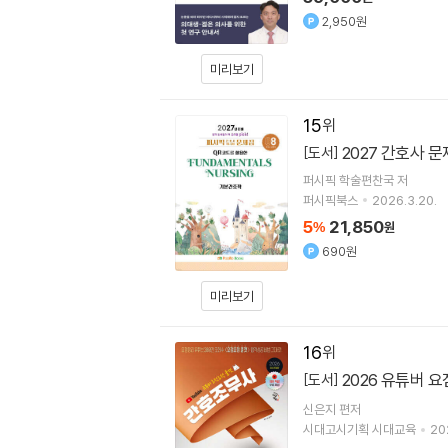
2,950원
미리보기
15
2027 간호사 문
[도서]
퍼시픽 학술편찬국
저
퍼시픽북스
2026.3.20.
5
21,850
%
원
690원
미리보기
16
2026 유튜버
[도서]
신은지
편저
시대고시기획 시대교육
20