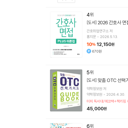
4
2026 간호사 면
[도서]
간호취업연구소
저
홍지문
2026.5.13.
10
12,150
%
원
670원
5
맞춤 OTC 선
[도서]
약학정보원 저
약학정보원
2026.4.30.
미피 독서대/에코백+책키링 
45,000
원
6