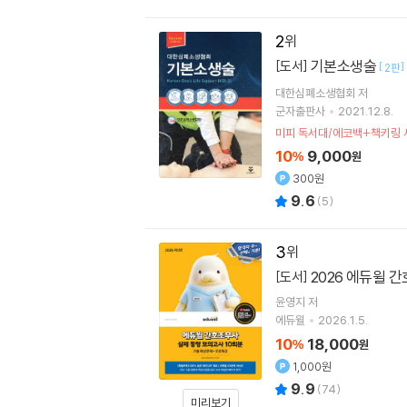
2
기본소생술
[도서]
[
]
2판
대한심폐소생협회 저
군자출판사
2021.12.8.
미피 독서대/에코백+책키링 
10
9,000
%
원
300원
9.6
(
5
)
3
2026 에듀윌 
[도서]
윤영지
저
에듀윌
2026.1.5.
10
18,000
%
원
1,000원
9.9
(
74
)
미리보기