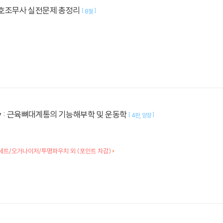
 간호조무사 실전문제 총정리
[
]
8절
logy : 근육뼈대계통의 기능해부학 및 운동학
[
]
4판
양장
.
세트/오거나이저/투명파우치 외 (포인트 차감)