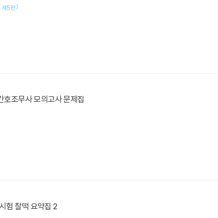
[
]
제5판
편
.
 간호조무사 모의고사 문제집
험 찰떡 요약집 2