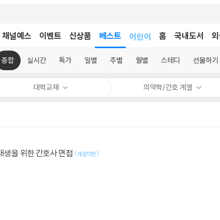
채널예스
이벤트
신상품
베스트
어린이
홈
국내도서
외
독후감
어린이
종합
실시간
특가
일별
주별
월별
스테디
선물하기
대학교재
의약학/간호 계열
호대생을 위한 간호사 면접
[
]
개정11판