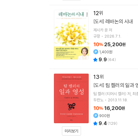
12
레바논의 시내
[도서]
제시카 윤
저
규장
2026.7.1.
10
25,200
%
원
1,400원
9.9
(
64
)
13
팀 켈러의 일과 
[도서]
팀 켈러 (티머시 켈러)
저
최
두란노
2013.11.18.
10
16,200
%
원
900원
9.4
(
129
)
미리보기