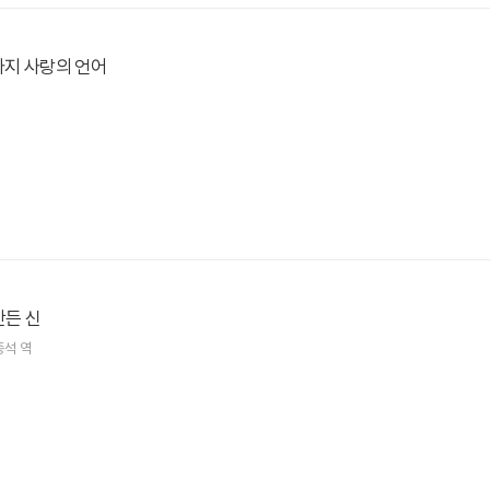
가지 사랑의 언어
.
만든 신
종석
역