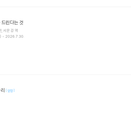
 드린다는 것
편
서문 강
역
)
2026.7.30.
자리
[
]
양장