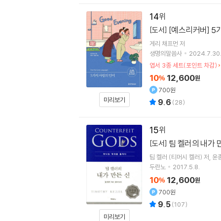
14
[예스리커버] 5
[도서]
게리 채프먼
저
생명의말씀사
2024.7.30
엽서 3종 세트(포인트 차감)
10
12,600
%
원
700원
미리보기
9.6
(
28
)
15
팀 켈러의 내가 
[도서]
팀 켈러 (티머시 켈러)
저
윤
두란노
2017.5.8.
10
12,600
%
원
700원
9.5
(
107
)
미리보기