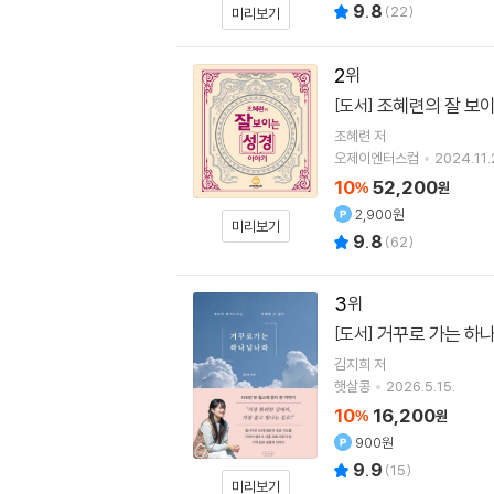
9.8
(
22
)
미리보기
2
조혜련의 잘 보
[도서]
조혜련
저
오제이엔터스컴
2024.11.
10
52,200
%
원
2,900원
미리보기
9.8
(
62
)
3
거꾸로 가는 하
[도서]
김지희
저
햇살콩
2026.5.15.
10
16,200
%
원
900원
9.9
(
15
)
미리보기