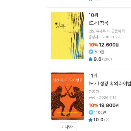
10
침묵
[도서]
엔도 슈사쿠
저
공문혜
역
홍성사
2003.1.27.
10
12,600
%
원
700원
9.6
(
296
)
11
성경 속의 라이
[도서]
한홍
저
규장
2026.7.16.
10
19,800
%
원
1,100원
10.0
(
2
)
미리보기