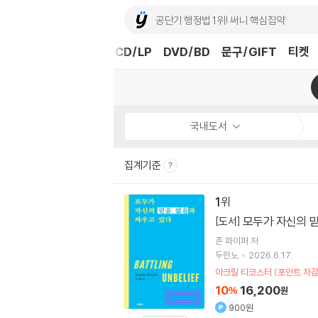
도서
중고샵
eBook
CD/LP
DVD/BD
문구/GIFT
티켓
국내도서
집계기준
1
모두가 자신의 
[도서]
존 파이퍼 저
두란노
2026.6.17.
아크릴 티코스터 (포인트 차감
10
16,200
%
원
900원