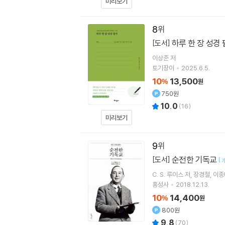
미리보기
8
하루 한 장 성경
[도서]
이상준 저
토기장이
2025.6.5.
10
13,500
%
원
750원
10.0
(
16
)
미리보기
9
순전한 기독교
[도서]
[
C. S. 루이스
저
장경철
이종
홍성사
2018.12.13.
10
14,400
%
원
800원
9.8
(
70
)