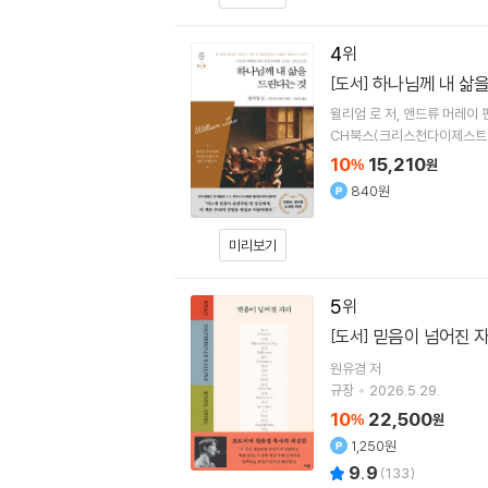
4
하나님께 내 삶을
[도서]
윌리엄 로
저
앤드류 머레이
CH북스(크리스천다이제스트
10
15,210
%
원
840원
미리보기
5
믿음이 넘어진 
[도서]
원유경
저
규장
2026.5.29.
10
22,500
%
원
1,250원
9.9
(
133
)