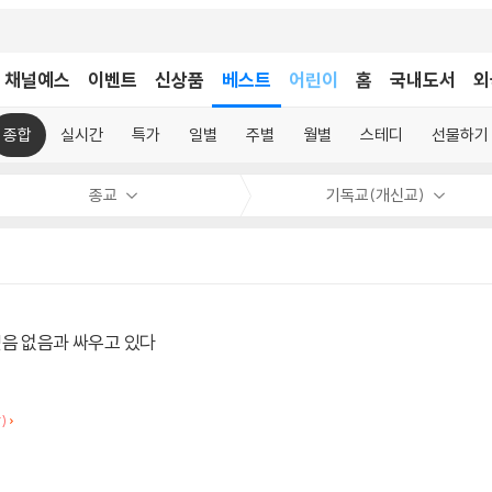
채널예스
이벤트
신상품
베스트
어린이
홈
국내도서
외
독후감
어린이
종합
실시간
특가
일별
주별
월별
스테디
선물하기
종교
기독교(개신교)
믿음 없음과 싸우고 있다
)