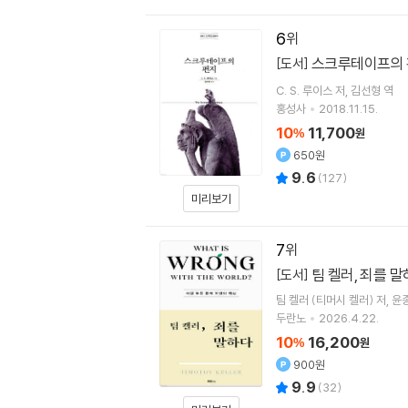
6
스크루테이프의
[도서]
C. S. 루이스
저
김선형
역
홍성사
2018.11.15.
10
11,700
%
원
650원
9.6
(
127
)
미리보기
7
팀 켈러, 죄를 
[도서]
팀 켈러 (티머시 켈러)
저
윤
두란노
2026.4.22.
10
16,200
%
원
900원
9.9
(
32
)