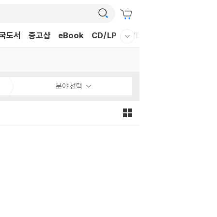
국도서
중고샵
eBook
CD/LP
DVD/BD
문구/GIFT
티
웰컴메뉴 모두보기
분야 선택