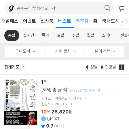
어린이
채널예스
이벤트
신상품
베스트
독후감
홈
국내도서
외
웰컴메뉴 모두보기
어린이
종합
실시간
특가
일별
주별
월별
스테디
선물
국내도서
사회 정치
분야 선택
집계기준
성별
연령별
1
총 균 쇠
[도서]
[
]
출간 25년 기념 뉴에디션
재레드 다이아몬드
저
강주헌
역
김영사
2023.5.10.
10
26,820
%
원
1,490원
9.7
(
475
)