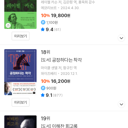
레이첼 카슨
저
김은령
역
홍욱희
감수
에코리브르
2024.4.30.
10
19,800
%
원
1,100원
9.4
(
61
)
미리보기
18
공정하다는 착각
[도서]
마이클 샌델
저
함규진
역
와이즈베리
2020.12.1.
10
16,200
%
원
900원
9.1
(
877
)
미리보기
19
이해찬 회고록
[도서]