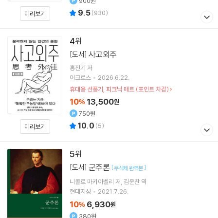
900원
9.5
(
930
)
미리보기
4
사고외주
[도서]
홍진기
저
어크로스
2026.6.22.
휴대용 선풍기, 피크닉 매트 (포인트 차감)
10
13,500
%
원
750원
10.0
(
5
)
미리보기
5
군주론
[도서]
[
]
무삭제 완역본
니콜로 마키아벨리
저
김운찬
역
현대지성
2021.7.26.
10
6,930
%
원
380원