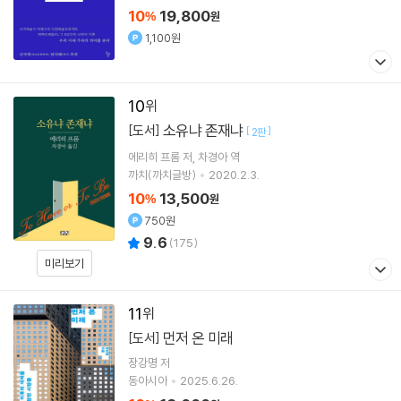
10
19,800
%
원
1,100원
10
소유냐 존재냐
[도서]
[
]
2판
에리히 프롬
저
차경아
역
까치(까치글방)
2020.2.3.
10
13,500
%
원
750원
9.6
(
175
)
미리보기
11
먼저 온 미래
[도서]
장강명
저
동아시아
2025.6.26.