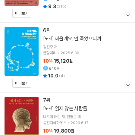
9.3
(
210
)
미리보기
6
싸울게요, 안 죽었으니까
[도서]
김진주
저
글항아리
2025.6.30.
10
15,120
%
원
840원
10.0
(
4
)
미리보기
7
읽지 않는 사람들
[도서]
나오미 배런
저
전병근
역
웅진지식하우스
2026.6.17.
10
19,800
%
원