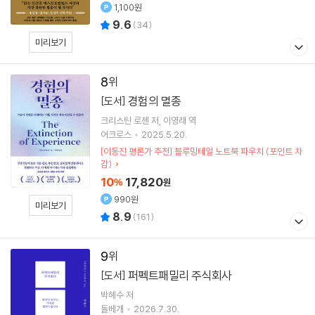
1,100원
9.6
(
34
)
미리보기
8
경험의 멸종
[도서]
크리스틴 로젠
저
이영래
역
어크로스
2025.5.20.
[이동진 평론가 추천] 블루밍테일 노트북 파우치 (포인트 차
감)
10
17,820
%
원
990원
미리보기
8.9
(
161
)
9
퍼펙트패밀리 주식회사
[도서]
박혜수
저
돌베개
2026.7.30.