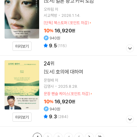
일본 광고 카피 도감
[도서]
오하림
저
서교책방
2026.1.14.
[단독] 북스토퍼 (포인트 차감)
10
16,920
%
원
940원
9.5
(
115
)
미리보기
24
호의에 대하여
[도서]
문형배
저
김영사
2025.8.28.
문장 펜슬 케이스(포인트 차감)
10
16,920
%
원
940원
9.3
(
284
)
미리보기