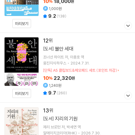
10
18,000
%
원
1,000원
9.2
(
138
)
미리보기
12
불안 세대
[도서]
조너선 하이트
저
이충호
역
웅진지식하우스
2024.7.31.
[단독] A5 클립보드&메모패드 세트 (포인트 차감)
10
22,320
%
원
1,240원
9.7
(
260
)
미리보기
13
지리의 기원
[도서]
제리 브로턴
저
박세연
역
알에이치코리아(RHK)
2026.7.30.