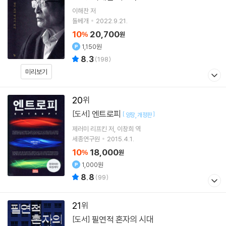
이해찬
저
돌베개
2022.9.21.
10
20,700
%
원
1,150원
8.3
(
198
)
미리보기
20
엔트로피
[도서]
[
]
양장
개정판
제러미 리프킨
저
이창희
역
세종연구원
2015.4.1.
10
18,000
%
원
1,000원
8.8
(
99
)
21
필연적 혼자의 시대
[도서]