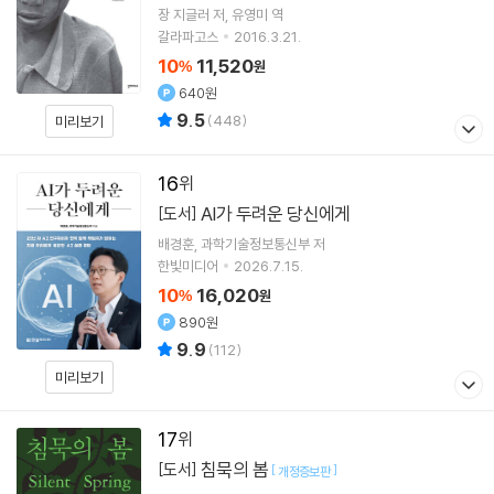
장 지글러
저
유영미
역
갈라파고스
2016.3.21.
10
11,520
%
원
640원
9.5
(
448
)
미리보기
16
AI가 두려운 당신에게
[도서]
배경훈
과학기술정보통신부
저
한빛미디어
2026.7.15.
10
16,020
%
원
890원
9.9
(
112
)
미리보기
17
침묵의 봄
[도서]
[
]
개정증보판