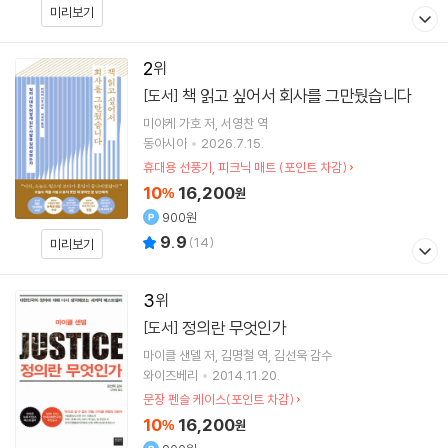
미리보기
2
책 읽고 싶어서 회사를 그만뒀습니다
[도서]
미야케 가호
저
서영찬
역
동아시아
2026.7.15.
휴대용 선풍기, 피크닉 매트 (포인트 차감)
10
16,200
%
원
900원
9.9
(
14
)
미리보기
3
정의란 무엇인가
[도서]
마이클 샌델
저
김명철
역
김선욱
감수
와이즈베리
2014.11.20.
문장 펜슬 케이스(포인트 차감)
10
16,200
%
원