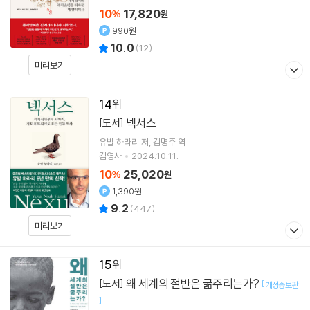
10
17,820
%
원
990원
10.0
(
12
)
미리보기
14
넥서스
[도서]
유발 하라리
저
김명주
역
김영사
2024.10.11.
10
25,020
%
원
1,390원
9.2
(
447
)
미리보기
15
왜 세계의 절반은 굶주리는가?
[도서]
[
개정증보판
]