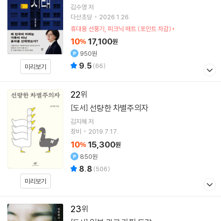
김수영
저
다산초당
2026.1.26.
휴대용 선풍기, 피크닉 매트 (포인트 차감)
10
17,100
%
원
950원
9.5
(
66
)
미리보기
22
선량한 차별주의자
[도서]
김지혜
저
창비
2019.7.17.
10
15,300
%
원
850원
8.8
(
506
)
미리보기
23