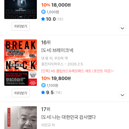
10
18,000
%
원
1,000원
10.0
(
15
)
미리보기
16
브레이크넥
[도서]
댄 왕
저
우진하
역
웅진지식하우스
2026.2.5.
[단독] A5 클립보드&메모패드 세트 (포인트 차감)
10
19,800
%
원
1,100원
9.5
(
74
)
미리보기
17
나는 대한민국 검사였다
[도서]
이인규
저