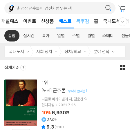
어린이
독후감
채널예스
이벤트
신상품
베스트
홈
국내도서
외
웰컴메뉴 모두보기
어린이
종합
실시간
특가
일별
주별
월별
스테디
선물
국내도서
사회 정치
정치/외교
분야 선택
집계기준
1
군주론
[도서]
[
]
무삭제 완역본
니콜로 마키아벨리
저
김운찬
역
현대지성
2021.7.26.
10
6,930
%
원
380원
9.3
(
210
)