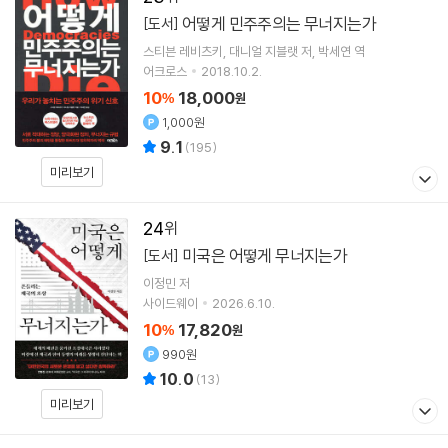
어떻게 민주주의는 무너지는가
[도서]
스티븐 레비츠키
대니얼 지블랫
저
박세연
역
어크로스
2018.10.2.
10
18,000
%
원
1,000원
9.1
(
195
)
미리보기
24
미국은 어떻게 무너지는가
[도서]
이정민
저
사이드웨이
2026.6.10.
10
17,820
%
원
990원
10.0
(
13
)
미리보기