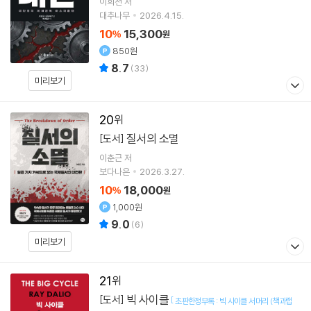
이희천
저
대추나무
2026.4.15.
10
15,300
%
원
850원
8.7
(
33
)
미리보기
20
질서의 소멸
[도서]
이춘근
저
보다나은
2026.3.27.
10
18,000
%
원
1,000원
9.0
(
6
)
미리보기
21
빅 사이클
[도서]
[
초판한정부록 : 빅 사이클 서머리 (책과랩