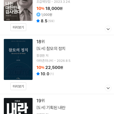
조갑제닷컴
2023.3.24.
10
18,000
%
원
1,000원
8.5
(
59
)
미리보기
18
참모의 정치
[도서]
장경환
저
아마존의나비
2026.8.5.
10
22,500
%
원
10.0
(
1
)
미리보기
19
기획된 내란
[도서]