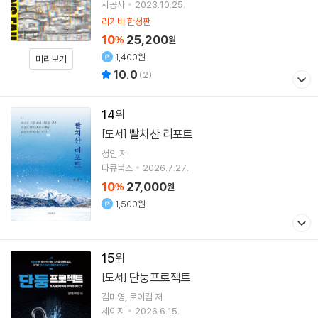
수
시공사
2023.10.25.
리커버 한정판
10
25,200
%
원
1,400원
미리보기
10.0
(
2
)
14
빨치산 리포트
[도서]
정인
저
다큐북스
2026.7.27.
10
27,000
%
원
1,500원
15
단둥프로젝트
[도서]
김미영
로이킴
저
세이지
2026.6.15.