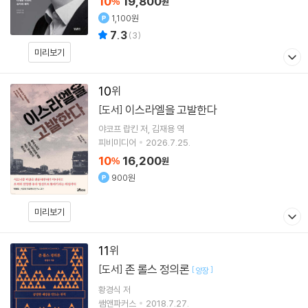
10
19,800
%
원
1,100원
7.3
(
3
)
미리보기
10
이스라엘을 고발한다
[도서]
야코프 랍킨
저
김재용
역
피비미디어
2026.7.25.
10
16,200
%
원
900원
미리보기
11
존 롤스 정의론
[도서]
[
]
양장
황경식
저
쌤앤파커스
2018.7.27.