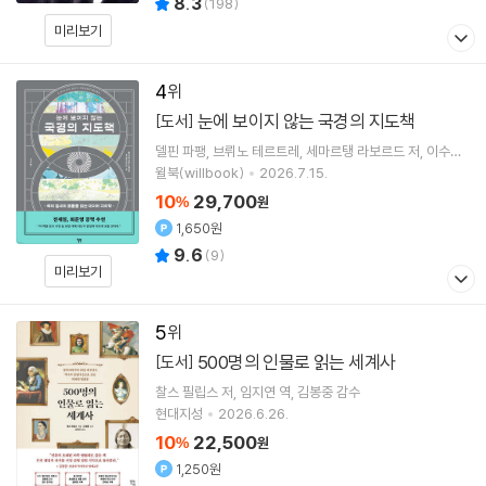
8.3
(
198
)
미리보기
4
눈에 보이지 않는 국경의 지도책
[도서]
델핀 파팽
브뤼노 테르트레
세마르탱 라보르드
저
이수진
역
윌북(willbook)
2026.7.15.
10
29,700
%
원
1,650원
9.6
(
9
)
미리보기
5
500명의 인물로 읽는 세계사
[도서]
찰스 필립스
저
임지연
역
김봉중
감수
현대지성
2026.6.26.
10
22,500
%
원
1,250원