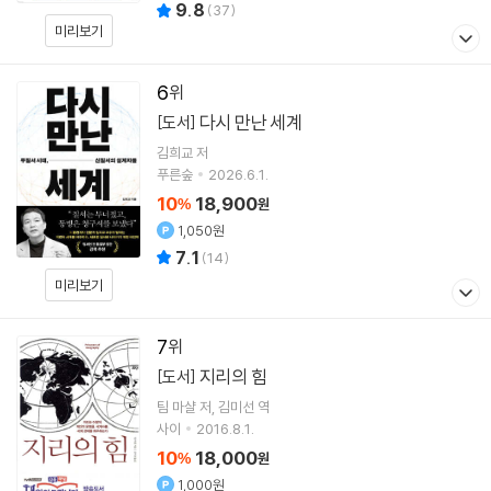
9.8
(
37
)
미리보기
6
다시 만난 세계
[도서]
김희교
저
푸른숲
2026.6.1.
10
18,900
%
원
1,050원
7.1
(
14
)
미리보기
7
지리의 힘
[도서]
팀 마샬
저
김미선
역
사이
2016.8.1.
10
18,000
%
원
1,000원