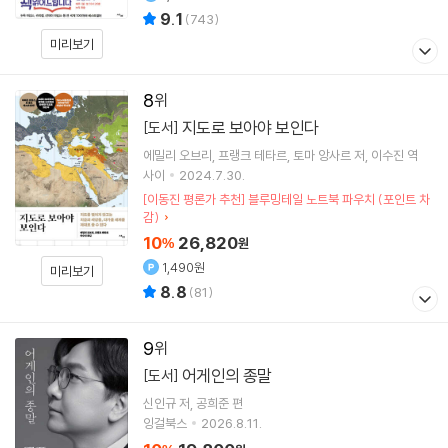
9.1
(
743
)
미리보기
8
지도로 보아야 보인다
[도서]
에밀리 오브리
프랭크 테타르
토마 앙사르
저
이수진
역
사이
2024.7.30.
[이동진 평론가 추천] 블루밍테일 노트북 파우치 (포인트 차
감)
10
26,820
%
원
1,490원
미리보기
8.8
(
81
)
9
어게인의 종말
[도서]
신인규
저
공희준
편
잉걸북스
2026.8.11.