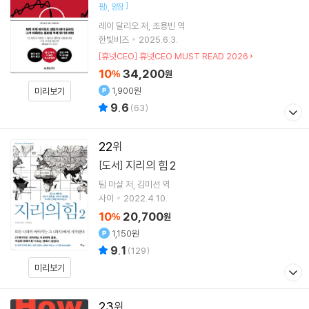
]
핑)
양장
레이 달리오
저
조용빈
역
한빛비즈
2025.6.3.
[휴넷CEO] 휴넷CEO MUST READ 2026
10
34,200
%
원
1,900원
미리보기
9.6
(
63
)
22
지리의 힘 2
[도서]
팀 마샬
저
김미선
역
사이
2022.4.10.
10
20,700
%
원
1,150원
9.1
(
129
)
미리보기
23