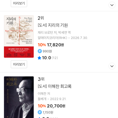
미리보기
2
지리의 기원
[도서]
제리 브로턴
저
박세연
역
알에이치코리아(RHK)
2026.7.30.
10
17,820
%
원
990원
10.0
(
12
)
미리보기
3
이해찬 회고록
[도서]
이해찬
저
돌베개
2022.9.21.
10
20,700
%
원
1,150원