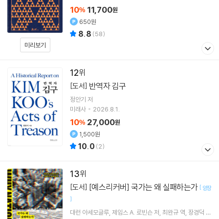
10
11,700
%
원
650원
8.8
(
58
)
미리보기
12
반역자 김구
[도서]
정안기
저
미래사
2026.8.1.
10
27,000
%
원
1,500원
10.0
(
2
)
13
[예스리커버] 국가는 왜 실패하는가
[도서]
[
양장
]
대런 아세모글루
제임스 A. 로빈슨
저
최완규
역
장경덕
감