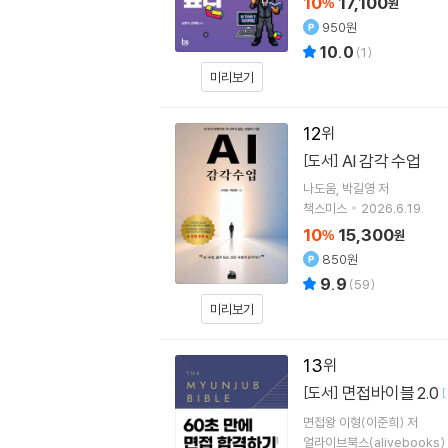
10
17,100
%
원
950원
10.0
(
1
)
미리보기
12
AI 감각 수업
[도서]
나도움
박길영
저
책스미스
2026.6.19.
10
15,300
%
원
850원
9.9
(
59
)
미리보기
13
면접바이블 2.0
[도서]
[
면접왕 이형(이준희) 저
얼라이브북스(alivebooks)