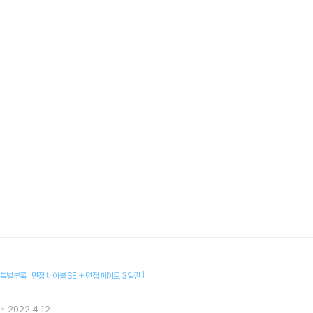
]
특별부록 : 면접 바이블 SE + 면접 메이트 3일권
2022.4.12.