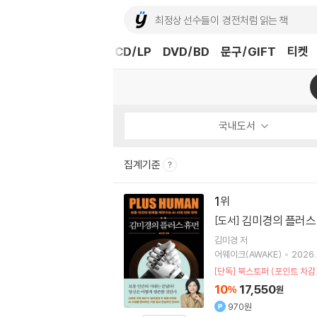
도서
중고샵
eBook
CD/LP
DVD/BD
문구/GIFT
티켓
국내도서
집계기준
1
김미경의 플러스
[도서]
김미경
저
어웨이크(AWAKE)
2026.
[단독] 북스토퍼 (포인트 차감
10
17,550
%
원
970원