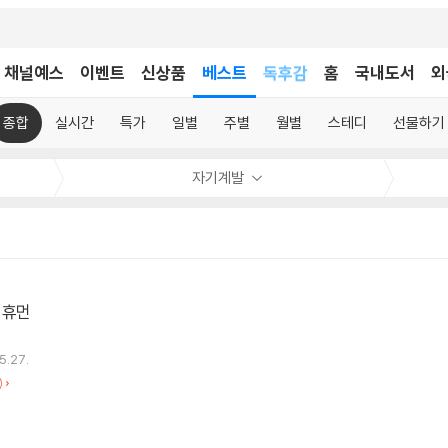
어린이
채널예스
이벤트
신상품
베스트
독후감
홈
국내도서
외
어린이
종합
실시간
특가
일별
주별
월별
스테디
선물하기
자기계발
 휴먼
5.27.
)