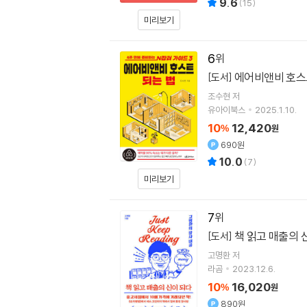
9.6
(
15
)
미리보기
6
에어비앤비 호스
[도서]
조수현
저
유아이북스
2025.1.10.
10
12,420
%
원
690원
10.0
(
7
)
미리보기
7
책 읽고 매출의 
[도서]
고명환
저
라곰
2023.12.6.
10
16,020
%
원
890원