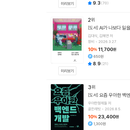
9.3
(
70
)
미리보기
2
AI가 나보다 일을
[도서]
김대식
김혜연
저
창비
2026.3.27.
10
11,700
%
원
650원
8.9
(
21
)
미리보기
3
요즘 우아한 백
[도서]
우아한형제들
저
골든래빗
2026.8.5.
10
23,400
%
원
1,300원