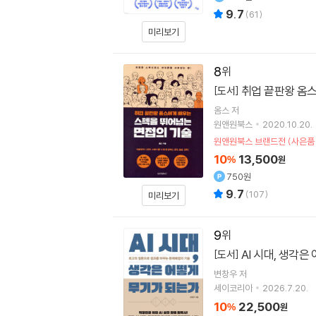
9.7
(
61
)
미리보기
8
취업 끝판왕 옴
[도서]
옴스
저
원앤원북스
2020.10.20.
원앤원북스 브랜드전 (사은품
10
13,500
%
원
750원
9.7
(
107
)
미리보기
9
AI 시대, 생각
[도서]
변창우
저
세이코리아
2026.7.20.
10
22,500
%
원