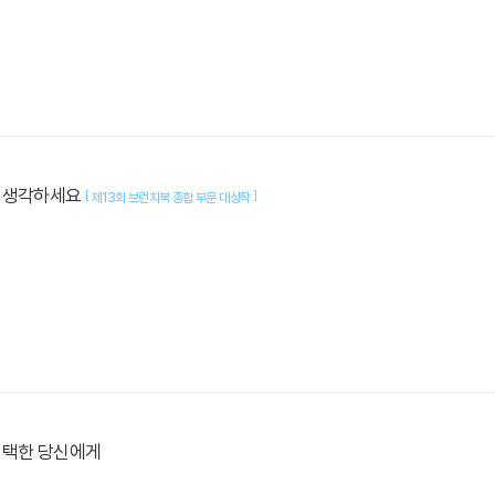
 생각하세요
[
]
제13회 브런치북 종합 부문 대상작
선택한 당신에게