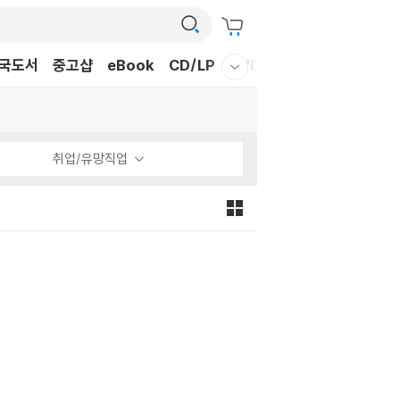
국도서
중고샵
eBook
CD/LP
DVD/BD
문구/GIFT
티
웰컴메뉴 모두보기
취업/유망직업