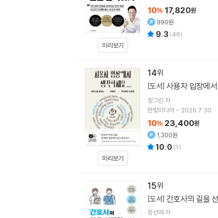
10
17,820
%
원
990원
9.3
(
46
)
미리보기
14
사용자 입장에서
[도서]
정그린
저
한빛미디어
2026.7.30.
10
23,400
%
원
1,300원
10.0
(
1
)
미리보기
15
간호사의 길을 
[도서]
장선애
저