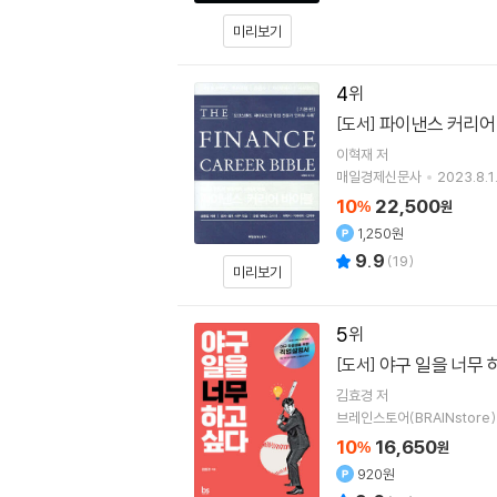
미리보기
4
파이낸스 커리어
[도서]
이혁재
저
매일경제신문사
2023.8.1
10
22,500
%
원
1,250원
9.9
(
19
)
미리보기
5
야구 일을 너무 
[도서]
김효경
저
브레인스토어(BRAINstore)
10
16,650
%
원
920원