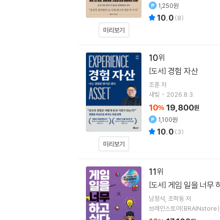
1,250원
10.0
(
8
)
미리보기
10
경험 자산
[도서]
조훈
저
새빛
2026.8.3.
10
19,800
%
원
1,100원
10.0
(
3
)
미리보기
11
게임 일을 너무 
[도서]
남정석
조학동
저
브레인스토어(BRAINstore)