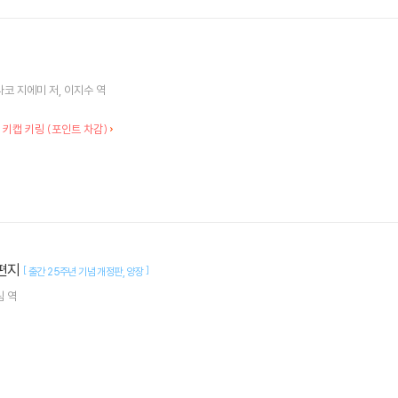
나코 지에미
저
이지수
역
 키캡 키링 (포인트 차감)
 편지
[
]
출간 25주년 기념 개정판
양장
림
역