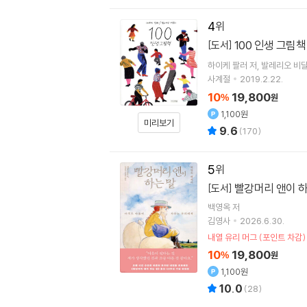
4
100 인생 그림
[도서]
하이케 팔러
저
발레리오 비
사계절
2019.2.22.
10
19,800
%
원
1,100원
미리보기
9.6
(
170
)
5
빨강머리 앤이 하
[도서]
백영옥
저
김영사
2026.6.30.
내열 유리 머그 (포인트 차감)
10
19,800
%
원
1,100원
10.0
(
28
)