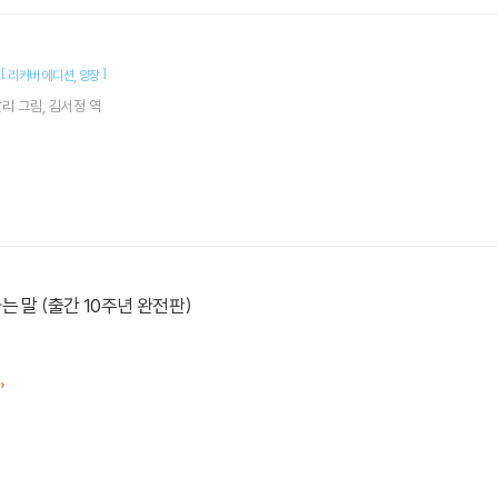
책
[
]
리커버 에디션
양장
달리
그림
김서정
역
는 말 (출간 10주년 완전판)