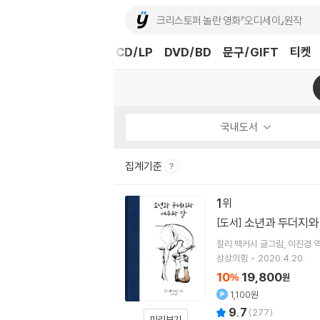
도서
중고샵
eBook
CD/LP
DVD/BD
문구/GIFT
티켓
국내도서
집계기준
1
소년과 두더지와
[도서]
찰리 맥커시
글그림
이진경
상상의힘
2020.4.20.
10
19,800
%
원
1,100원
9.7
(
277
)
미리보기