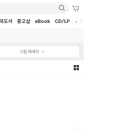
국도서
중고샵
eBook
CD/LP
DVD/BD
문구/GIFT
티
웰컴메뉴 모두보기
그림 에세이