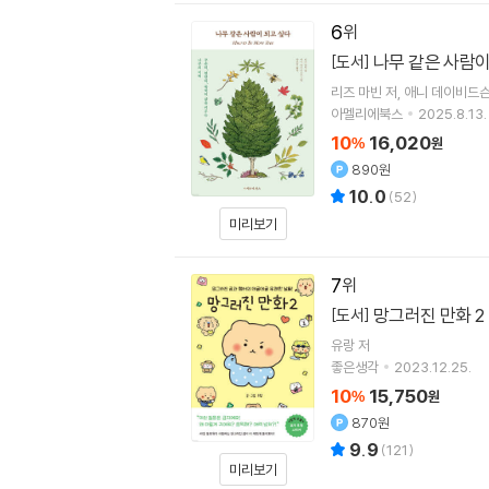
6
나무 같은 사람이
[도서]
리즈 마빈
저
애니 데이비드
아멜리에북스
2025.8.13.
10
16,020
%
원
890원
10.0
(
52
)
미리보기
7
망그러진 만화 2
[도서]
유랑
저
좋은생각
2023.12.25.
10
15,750
%
원
870원
9.9
(
121
)
미리보기