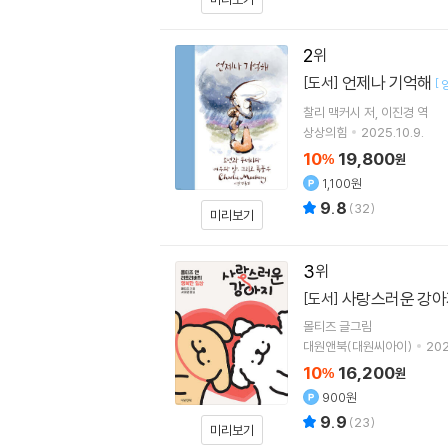
2
언제나 기억해
[도서]
[
찰리 맥커시
저
이진경
역
상상의힘
2025.10.9.
10
19,800
%
원
1,100원
9.8
(
32
)
미리보기
3
사랑스러운 강아
[도서]
몰티즈
글그림
대원앤북(대원씨아이)
202
10
16,200
%
원
900원
9.9
(
23
)
미리보기