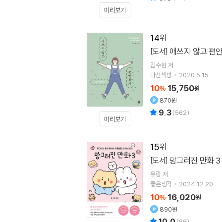
미리보기
14
애쓰지 않고 편안
[도서]
김수현
저
다산책방
2020.5.15.
10
15,750
%
원
870원
9.3
(
562
)
미리보기
15
망그러진 만화 3
[도서]
유랑
저
좋은생각
2024.12.20.
10
16,020
%
원
890원
10.0
(
86
)