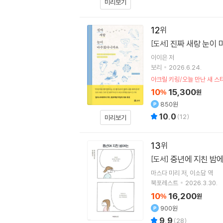
미리보기
12
진짜 새랑 눈이
[도서]
이이은
저
보리
2026.6.24.
아크릴 키링/오늘 만난 새 스
10
15,300
%
원
850원
10.0
(
12
)
미리보기
13
중년에 지친 밤
[도서]
마스다 미리
저
이소담
역
북포레스트
2026.3.30.
10
16,200
%
원
900원
9.9
(
28
)