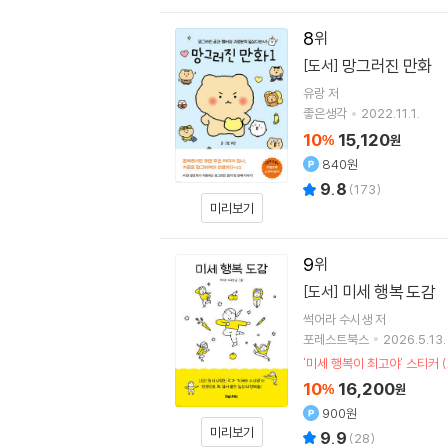
8
망그러진 만화
[도서]
유랑
저
좋은생각
2022.11.1.
10
15,120
%
원
840원
9.8
(
173
)
미리보기
9
미세 행복 도감
[도서]
썩어라 수시생
저
포레스트북스
2026.5.13.
'미세 행복이 최고야' 스티커 
10
16,200
%
원
900원
미리보기
9.9
(
28
)