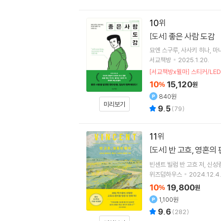
10
좋은 사람 도감
[도서]
묘엔 스구루
사사키 히나
마
서교책방
2025.1.20.
[서교책방x윌마] 스티커/LED
10
15,120
%
원
840원
미리보기
9.5
(
79
)
11
반 고흐, 영혼의
[도서]
빈센트 빌럼 반 고흐
저
신성
위즈덤하우스
2024.12.4.
10
19,800
%
원
1,100원
9.6
(
282
)