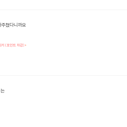
 마주쳤다니까요
티커 (포인트 차감)
에는