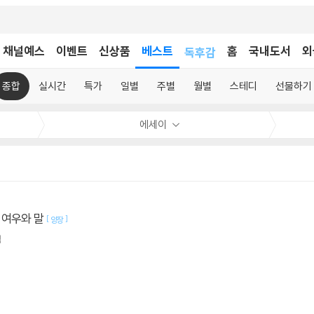
어린이
채널예스
이벤트
신상품
베스트
독후감
홈
국내도서
외
어린이
종합
실시간
특가
일별
주별
월별
스테디
선물하기
에세이
 여우와 말
[
]
양장
역