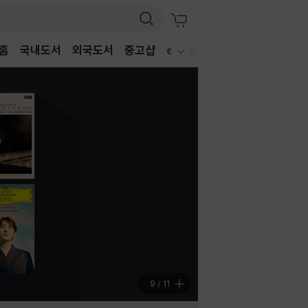
홈
국내도서
외국도서
중고샵
eBook
CD/LP
DVD/BD
웰컴메뉴 모두보기
9
/
11