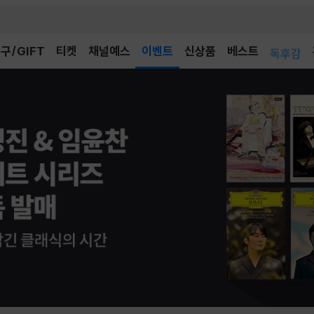
어린이
구/GIFT
티켓
채널예스
이벤트
신상품
베스트
독후감
어린이