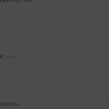
 오늘을 견뎌 온 그대여
치료
[
]
원서2판
동진에서 만나