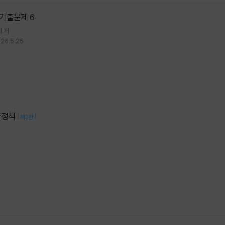
기출문제 6
회
저
26.5.25.
사정책
[
]
제3판