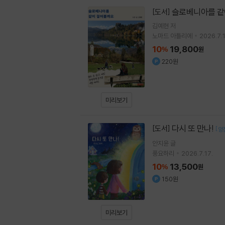
슬로베니아를 같
[도서]
김예현
저
노마드 아틀리에
2026.7.1
10
19,800
%
원
220원
미리보기
다시 또 만나!
[도서]
[
양
안지윤
글
풍요하리
2026.7.17.
10
13,500
%
원
150원
미리보기