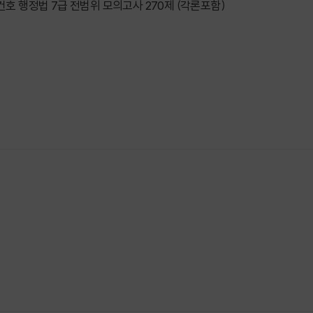
김건호 행정법 7급 전범위 모의고사 270제 (각론포함)