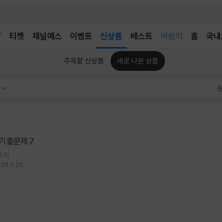
T
티켓
채널예스
이벤트
신상품
베스트
어린이
홈
국내
독후감
어린이
주목할 신상품
새로 나온 상품
기출문제 7
회
저
26.5.25.