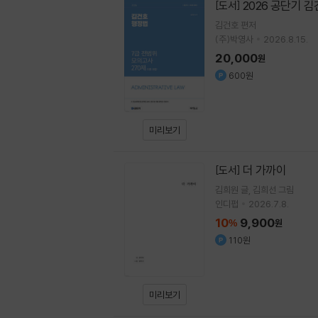
2026 공단기 
[도서]
김건호
편저
(주)박영사
2026.8.15.
20,000
원
600원
미리보기
더 가까이
[도서]
김희원
글
김희선
그림
인디펍
2026.7.8.
10
9,900
%
원
110원
미리보기