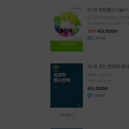
정보통신기술사 
[도서]
김기남공학원 정보통신 연구
엔티미디어(NT미디어)
20
10
40,500
%
원
2,250원
최신 범죄학·형
[도서]
임창호
라광현
저
자운
2026.9.1.
43,000
원
1,290원
미리보기