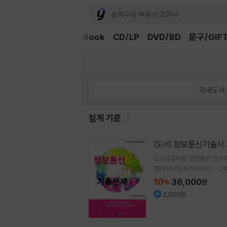
외국도서
중고샵
eBook
CD/LP
DVD/BD
문구/GIF
국내도서
집계 기준
정보통신기술사 
[도서]
김기남공학원 정보통신 연구
엔티미디어(NT미디어)
20
10
36,000
%
원
2,000원