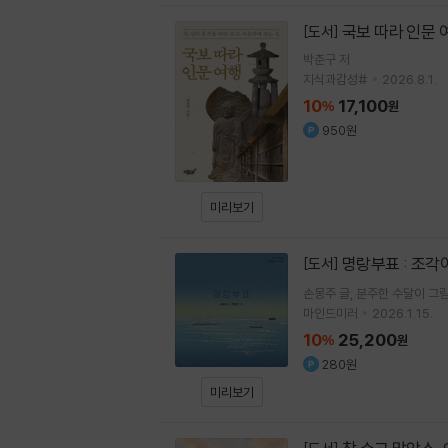
국보 따라 인문 
[도서]
박춘구
저
지식과감성#
2026.8.1.
10
17,100
%
원
950원
미리보기
명랑부표 : 조
[도서]
손몽주
글
분주한 수달이
그
마인드미러
2026.1.15.
10
25,200
%
원
280원
미리보기