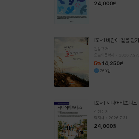
24,000
원
바람에 길을 맡
[도서]
원상규 저
오늘의문학사
2026.7.27.
5
14,250
%
원
750원
시니어비즈니스
[도서]
김형수 저
학지사
2026.7.31.
24,000
원