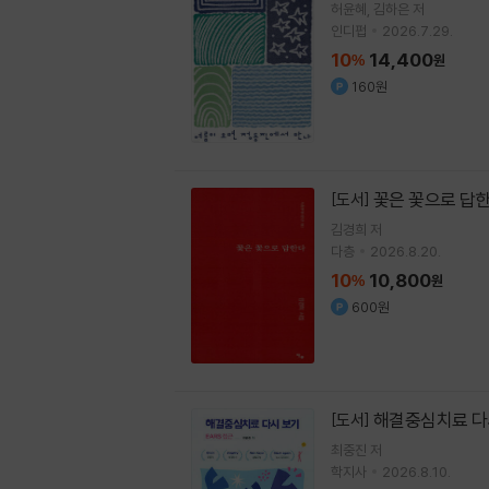
허윤혜
김하은
저
인디펍
2026.7.29.
10
14,400
%
원
160원
꽃은 꽃으로 답
[도서]
김경희 저
다층
2026.8.20.
10
10,800
%
원
600원
해결중심치료 다
[도서]
최중진 저
학지사
2026.8.10.