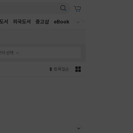
도서
외국도서
중고샵
eBook
CD/LP
DVD/BD
문구/G
웰컴메뉴 모두보기
분야 선택
등록일순