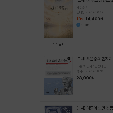
참 수고 많았소.
[도서]
서승종
저
인디펍
2026.6.19.
10
14,400
%
원
160원
미리보기
우울증의 인지
[도서]
아론 벡 등저 / 민병배 등역
학지사
2026.8.31.
28,000
원
여름이 오면 정
[도서]