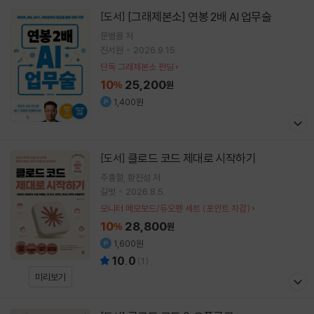
[그래제본소] 연봉 2배 AI 업무술
[도서]
문병용
저
진서원
2026.9.15.
단독 그래제본소 펀딩
10
25,200
%
원
1,400원
클로드 코드 제대로 시작하기
[도서]
주홍철
황진성
저
길벗
2026.8.5.
모니터 메모보드/듀오펜 세트 (포인트 차감)
10
28,800
%
원
1,600원
10.0
(
1
)
미리보기