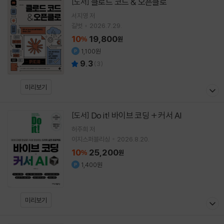
클로드 코드 & 오픈클로
[도서]
서지영
저
길벗
2026.7.29.
10
19,800
%
원
1,100원
9.3
(
3
)
미리보기
Do it! 바이브 코딩 + 커서 AI
[도서]
허주희
저
이지스퍼블리싱
2026.8.20.
10
25,200
%
원
1,400원
미리보기