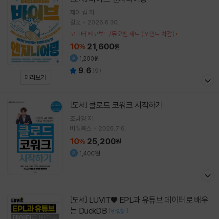
제이 킴 저
길벗
2026.6.30.
모니터 메모보드/듀오펜 세트 (포인트 차감)
10
21,600
%
원
1,200원
9.6
(
9
)
미리보기
클로드 코워크 시작하기
[도서]
조남경
저
비엘북스
2026.7.6.
10
25,200
%
원
1,400원
LUVIT♥ EPL과 유튜브 데이터로 배우
[도서]
는 DuckDB
[
]
반양장