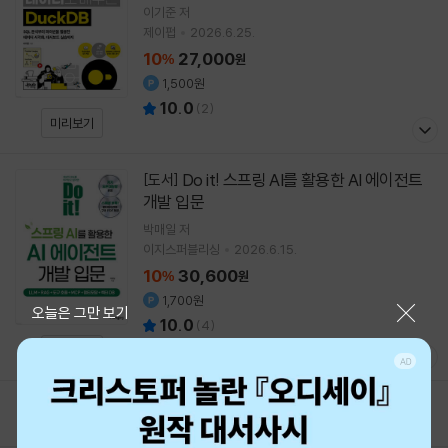
이기준
저
제이펍
2026.6.25.
10
27,000
%
원
1,500원
10.0
(
2
)
미리보기
Do it! 스프링 AI를 활용한 AI 에이전트
[도서]
개발 입문
박매일
저
이지스퍼블리싱
2026.6.15.
10
30,600
%
원
1,700원
닫기
오늘은 그만 보기
10.0
(
4
)
미리보기
1