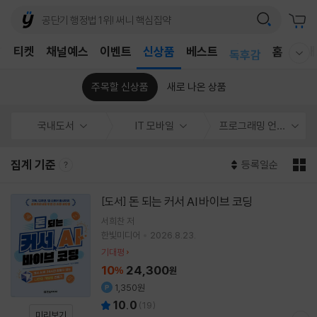
어린이
T
티켓
채널예스
이벤트
신상품
베스트
홈
국내
독후감
웰컴메뉴 모두보기
어린이
주목할 신상품
새로 나온 상품
국내도서
IT 모바일
프로그래밍 언어
집계 기준
등록일순
돈 되는 커서 AI 바이브 코딩
[도서]
서희찬
저
한빛미디어
2026.8.23.
기대평
10
24,300
%
원
1,350원
10.0
(
19
)
미리보기