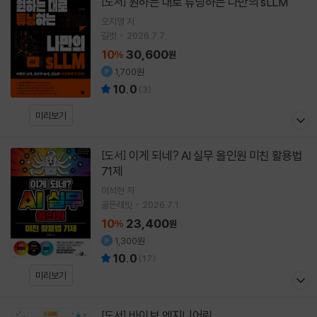
원하는 대로 튜닝하는 나만의 sLLM
[도서]
오지영 저
길벗
2026.7.7.
10
30,600
%
원
1,700원
10.0
(
3
)
미리보기
이게 되네? AI 실무 올인원 미친 활용법
[도서]
71제
이석현
저
골든래빗
2026.7.1.
10
23,400
%
원
1,300원
10.0
(
17
)
미리보기
바이브 엔지니어링
[도서]