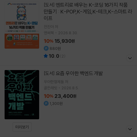
엔트리로 배우는 K-코딩 16가지 작품
[도서]
만들기 : K-POP,K-게임,K-테크,K-스마트 라
이프
전진아
저
앤써북
2026.8.30.
10
15,930
%
원
880원
10.0
(
2
)
요즘 우아한 백엔드 개발
[도서]
우아한형제들
저
골든래빗
2026.8.5.
10
23,400
%
원
1,300원
미리보기