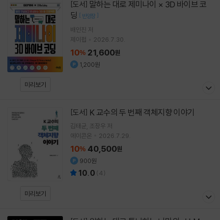
말하는 대로 제미나이 × 3D 바이브 코
[도서]
딩
[
]
반양장
배인진
저
제이펍
2026.7.30.
10
21,600
%
원
1,200원
미리보기
K 교수의 두 번째 객체지향 이야기
[도서]
김태균
조장우
저
에이콘온
2026.7.29.
10
40,500
%
원
900원
10.0
(
4
)
미리보기