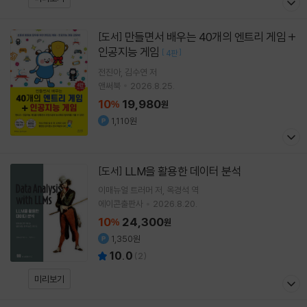
만들면서 배우는 40개의 엔트리 게임 +
[도서]
인공지능 게임
[
]
4판
전진아
김수연
저
앤써북
2026.8.25.
10
19,980
%
원
1,110원
LLM을 활용한 데이터 분석
[도서]
이매뉴얼 트러머
저
옥경석
역
에이콘출판사
2026.8.20.
10
24,300
%
원
1,350원
10.0
(
2
)
미리보기