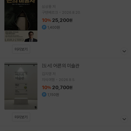
심상용
저
구텐베르크
2026.8.20.
10
25,200
%
원
1,400원
미리보기
어른의 미술관
[도서]
김지영
저
지식여행
2026.8.5.
10
20,700
%
원
1,150원
미리보기