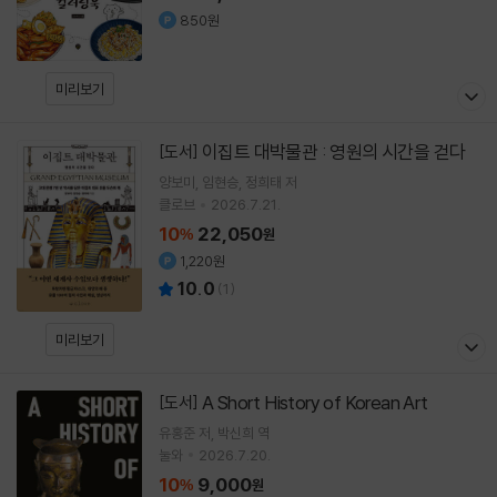
850원
미리보기
이집트 대박물관 : 영원의 시간을 걷다
[도서]
양보미
임현승
정희태
저
클로브
2026.7.21.
10
22,050
%
원
1,220원
10.0
(
1
)
미리보기
A Short History of Korean Art
[도서]
유홍준
저
박신희
역
눌와
2026.7.20.
10
9,000
%
원