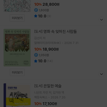
10
28,800
%
원
1,600원
10.0
(
3
)
미리보기
명화 속 잊혀진 사람들
[도서]
김선지
저
알에이치코리아(RHK)
2026.7.31.
10
18,900
%
원
1,050원
10.0
(
14
)
미리보기
은밀한 예술
[도서]
니샨트 자인
저
김가원
역
책장속북스
2026.7.20.
10
17,100
%
원