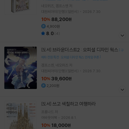
네오위즈
겜프스엔
저
대원씨아이(단행)(일반서)
2026.7.30.
10
88,200
%
원
4,900원
8.0
(
4
)
브라운더스트2 : 오피셜 디자인 웍스
[도서]
[
구
]
매자 전원 특전 : 오피셜 디자인 웍스 인게임 쿠폰
겜프스엔
네오위즈
저
대원씨아이(단행)(일반서)
2026.7.30.
10
39,600
%
원
2,200원
쓰고 색칠하고 여행하라
[도서]
프롬나드
저
어바웃어북
2026.8.1.
10
18,000
%
원