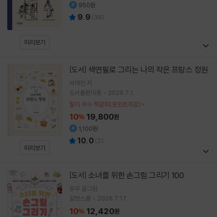
950원
9.9
(
38
)
미리보기
색연필로 그리는 나의 작은 프랑스 정원
[도서]
서여진
저
도서출판이종
2026.7.1.
딸기 자수 책갈피(포인트차감)
10
19,800
%
원
1,100원
10.0
(
2
)
미리보기
소녀를 위한 손그림 그리기 100
[도서]
유우
글그림
길벗스쿨
2026.7.17.
10
12,420
%
원