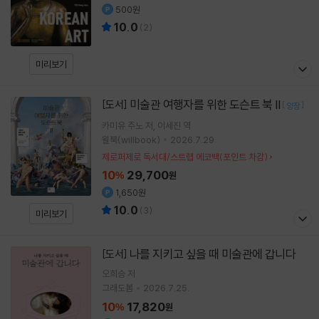
500원
10.0
(
2
)
미리보기
미술관 여행자를 위한 도슨트 북 II
[도서]
[
]
양장
카미유 주노
저
이세진
역
윌북(willbook)
2026.7.29.
제로퍼제로 독서대/스트랩 에코백(포인트 차감)
10
29,700
%
원
1,650원
10.0
(
3
)
미리보기
나를 지키고 싶을 때 미술관에 갑니다
[도서]
오희승
저
그래도봄
2026.7.25.
10
17,820
%
원