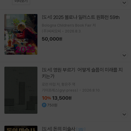
미리보기
2025 볼로냐 일러스트 원화전 59th
[도서]
Bologna Children’s Book Fair
저
(주)씨씨오씨
2026.8.3.
50,000
원
영원 부르기: 어떻게 슬픔이 미래를 지
[도서]
키는가
로런 마컴
저
황은주
역
기이프레스(giyi press)
2026.8.10.
10
13,500
%
원
750원
돈의 미술사
[도서]
[
]
양장