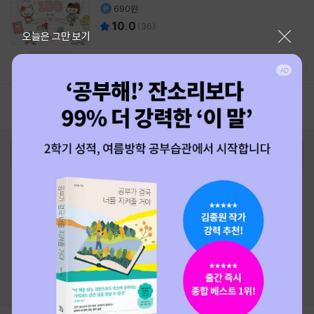
690원
10.0
(
36
)
닫기
오늘은 그만 보기
미리보기
1
2
로그인
최근 본 상품
주문/배송
고객센터 1544-3800
티켓 1544-6399
중고샵 1566-4295
eBook 1:1문의/채팅상담
예스이십사(주) 사업자 정보
이용약관
개인정보처리방침
청소년보호정책
PC버전
회사소개
거래처관계자께
도서홍보
광고
Copyright © YES24 Corp. All Rights Reserved.
MATOM13