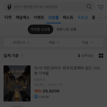
어린이
T
티켓
채널예스
이벤트
신상품
베스트
독후감
홈
국내
웰컴메뉴 모두보기
어린이
주목할 신상품
새로 나온 상품
국내도서
예술
미술
집계 기준
등록일순
히든코리아: 한국의 문화와 공간, 사소
[도서]
한 기적들
박희면
저
재노북스
2026.7.25.
10
26,820
%
원
1,490원