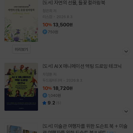
자연의 선물, 들꽃 컬러링북
[도서]
정은희
저
리스컴
2026.8.3.
10
13,500
%
원
750원
미리보기
AI X 애니메이션 액팅 드로잉 테크닉
[도서]
차양훈
저
두드림미디어
2026.8.3.
10
18,720
%
원
1,040원
9.2
(
5
)
미술관 여행자를 위한 도슨트 북 + 미술
[도서]
관 여행자를 위한 도슨트 북 II 세트
[
]