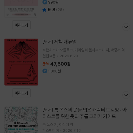
990원
9.8
(
28
)
미리보기
제책 매뉴얼
[도서]
프란치스카 모를로크
미리암 바셸레프스키
저
박중서
역
열린책들
2026.6.20.
5
47,500
%
원
1,000원
미리보기
톰 폭스의 옷을 입은 캐릭터 드로잉 : 아
[도서]
티스트를 위한 옷과 주름 그리기 가이드
톰 폭스
저
이상미
역
한스미디어
2026.7.16.