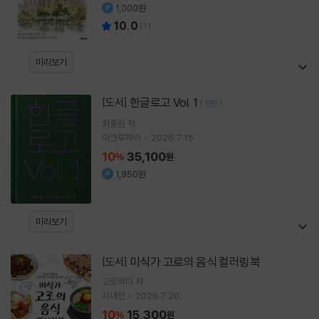
1,000원
10.0
(
1
)
미리보기
한글로고 Vol. 1
[도서]
[
]
양장
최종원
저
아크루파이
2026.7.15.
10
35,100
%
원
1,950원
미리보기
미식가 고로의 음식 컬러링북
[도서]
고로막다
저
시대인
2026.7.20.
10
15,300
%
원