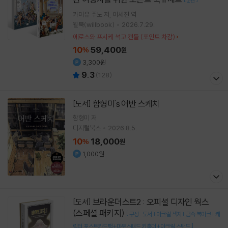
2권
카미유 주노
저
이세진
역
윌북(willbook)
2026.7.29.
에로스와 프시케 석고 캔들 (포인트 차감)
10
59,400
%
원
3,300원
9.3
(
128
)
함형미's 어반 스케치
[도서]
함형미
저
디지털북스
2026.8.5.
10
18,000
%
원
1,000원
브라운더스트2 : 오피셜 디자인 웍스
[도서]
(스페셜 패키지)
[
구성 : 도서+아크릴 색지+금속 북마크+캐
]
릭터 포스트카드팩+마우스패드 키홀더+아크릴 스탠드