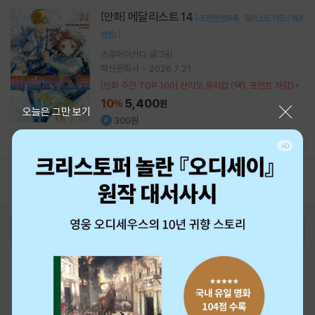
메달리스트 14
[만화]
[
초판한정부록 : 일러스트 카드 (책과
]
랩핑)
츠루마이카다
글그림
학산문화사
2026.7.21.
[만화 주간 TOP 100] 산리오 유리컵 (택1, 포인트 차감)
10
5,400
%
원
닫기
오늘은 그만 보기
300원
10.0
(
7
)
1
로그인
최근 본 상품
주문/배송
고객센터 1544-3800
티켓 1544-6399
중고샵 1566-4295
eBook 1:1문의/채팅상담
예스이십사(주) 사업자 정보