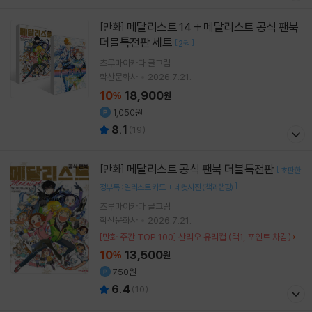
메달리스트 14 + 메달리스트 공식 팬북
[만화]
더블특전판 세트
[
]
2권
츠루마이카다
글그림
학산문화사
2026.7.21.
10
18,900
%
원
1,050원
8.1
(
19
)
메달리스트 공식 팬북 더블특전판
[만화]
[
초판한
]
정부록 : 일러스트 카드 + 네컷사진 (책과랩핑)
츠루마이카다
글그림
학산문화사
2026.7.21.
[만화 주간 TOP 100] 산리오 유리컵 (택1, 포인트 차감)
10
13,500
%
원
750원
6.4
(
10
)