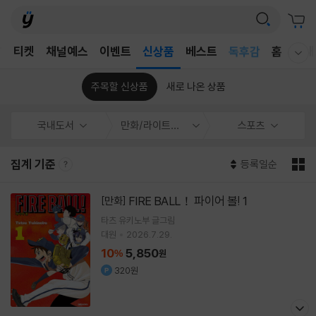
어린이
T
티켓
채널예스
이벤트
신상품
베스트
독후감
홈
국내
웰컴메뉴 모두보기
어린이
주목할 신상품
새로 나온 상품
국내도서
만화/라이트노벨
스포츠
집계 기준
등록일순
FIRE BALL！ 파이어 볼! 1
[만화]
타츠 유키노부
글그림
대원
2026.7.29.
10
5,850
%
원
320원