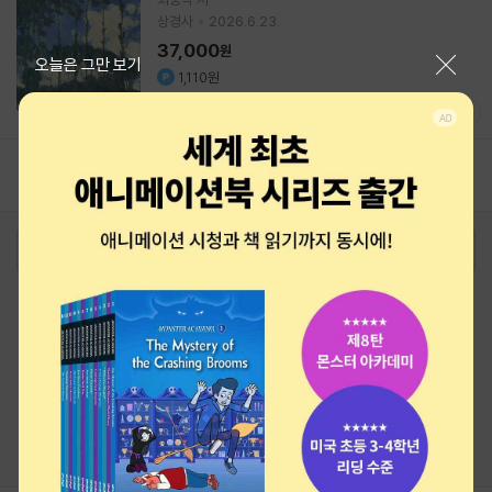
상경사
2026.6.23.
37,000
원
닫기
오늘은 그만 보기
1,110원
10.0
(
2
)
1
로그인
최근 본 상품
주문/배송
고객센터 1544-3800
티켓 1544-6399
중고샵 1566-4295
eBook 1:1문의/채팅상담
예스이십사(주) 사업자 정보
이용약관
개인정보처리방침
청소년보호정책
PC버전
회사소개
거래처관계자께
도서홍보
광고
Copyright © YES24 Corp. All Rights Reserved.
MATOM14