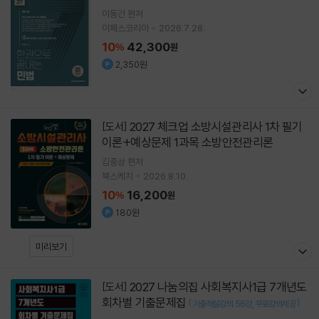
이동건
편저
이패스코리아
2026.7.28.
10
42,300
%
원
2,350원
2027 체크업 소방시설관리사 1차 필기
[도서]
이론+예상문제 1과목 소방안전관리론
김종상
편저
북스케치
2026.8.10.
10
16,200
%
원
180원
미리보기
2027 나눔의집 사회복지사1급 7개년도
[도서]
회차별 기출문제집
[
]
기출해설강의 56강
무료강의제공