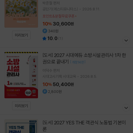
박준철
편저
공단기(에스티유니타스)
2026.8.11.
포인트&분철무료쿠폰
10
30,600
%
원
340원
미리보기
10.0
(
1
)
2027 시대에듀 소방시설관리사 1차 한
[도서]
권으로 끝내기
[
]
개정14판
이덕수
편저
시대고시기획 시대교육
2026.8.5.
10
50,400
%
원
2,800원
미리보기
2027 YES THE 객관식 노동법 기본이
[도서]
론