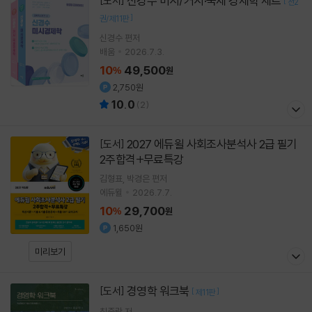
신경수 미시/거시·국제 경제학 세트
[도서]
[
전2
]
권/제11판
신경수
편저
배움
2026.7.3.
10
49,500
%
원
2,750원
10.0
(
2
)
2027 에듀윌 사회조사분석사 2급 필기
[도서]
2주합격+무료특강
김형표
박경은
편저
에듀윌
2026.7.7.
10
29,700
%
원
1,650원
미리보기
경영학 워크북
[도서]
[
]
제11판
최중락
저