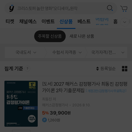
어린이
T
티켓
채널예스
이벤트
신상품
베스트
홈
국내
독후감
웰컴메뉴 모두보기
어린이
주목할 신상품
새로 나온 상품
국내도서
수험서 자격증
국가자격/전문사무
집계 기준
등록일순
2027 해커스 감정평가사 최동진 감정평
[도서]
가이론 2차 기출문제집
[
]
개정2판/감정평가사 무료특강
최동진
저
해커스감정평가사
2026.8.10.
5
39,900
%
원
1,260원