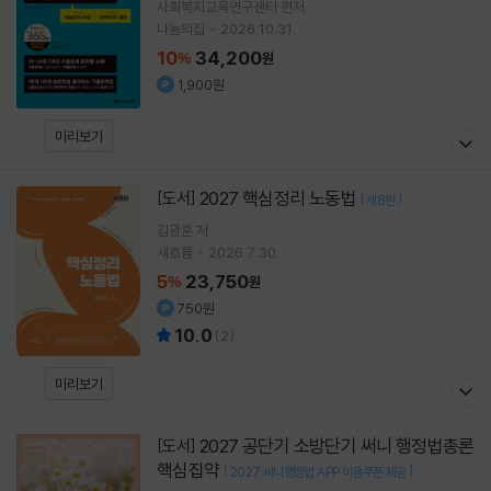
사회복지교육연구센터
편저
나눔의집
2026.10.31.
10
34,200
%
원
1,900원
미리보기
2027 핵심정리 노동법
[도서]
[
]
제8판
김광훈
저
새흐름
2026.7.30.
5
23,750
%
원
750원
10.0
(
2
)
미리보기
2027 공단기 소방단기 써니 행정법총론
[도서]
핵심집약
[
]
2027 써니행정법 APP 이용쿠폰 제공