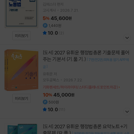
김에스더
편저
고시계사
2026.7.21.
5
45,600
%
원
1,440원
10.0
(
2
)
미리보기
2027 유휘운 행정법총론 기출문제 풀어
[도서]
주는 기본서 (기.풀.기.)
[
7판/전2권/회독용 암기 APP 제
]
공
유휘운
저
모두공북스
2026.7.22.
기화펜세트/하이라이터/스터디플래너(포인트차감)
10
45,000
%
원
미리보기
500원
10.0
(
11
)
2027 유휘운 행정법총론 요약노트+기
[도서]
출문제 (요.플.)
[
개정6판/전2권/회독용 암기 APP 제공
스프