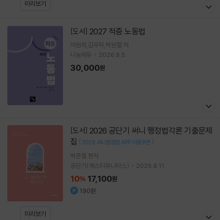
미리보기
2027 적중 노동법
[도서]
이원희,김우탁,박원철 저
나눔에듀
2026.8.5.
30,000
원
2026 공단기 써니 행정법각론 기출문제
[도서]
집
[
]
2026 써니행정법 APP 이용쿠폰
박준철
편저
공단기(에스티유니타스)
2026.8.11.
10
17,100
%
원
190원
미리보기