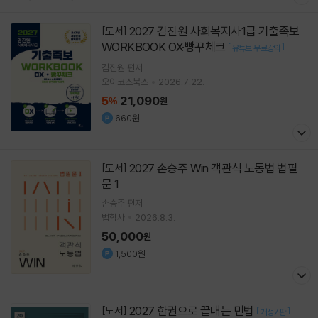
2027 김진원 사회복지사1급 기출족보
[도서]
WORKBOOK OX·빵꾸체크
[
]
유튜브 무료강의
김진원
편저
오이코스북스
2026.7.22.
5
21,090
%
원
660원
2027 손승주 Win 객관식 노동법 법필
[도서]
문 1
손승주
편저
법학사
2026.8.3.
50,000
원
1,500원
2027 한권으로 끝내는 민법
[도서]
[
]
개정7판