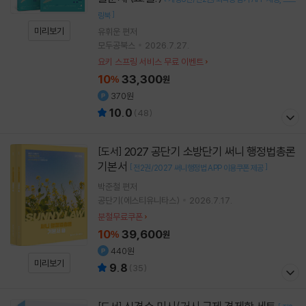
]
링북
미리보기
유휘운
편저
모두공북스
2026.7.27.
요키 스프링 서비스 무료 이벤트
10
33,300
%
원
370원
10.0
(
48
)
2027 공단기 소방단기 써니 행정법총론
[도서]
기본서
[
]
전2권/2027 써니행정법 APP 이용쿠폰 제공
박준철
편저
공단기(에스티유니타스)
2026.7.17.
분철무료쿠폰
10
39,600
%
원
440원
미리보기
9.8
(
35
)