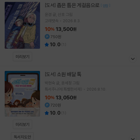
좁은 틈은 게걸음으로
[도서]
[
]
양장
윤경
글
산호
그림
고래뱃속
2026.8.3.
10
13,500
%
원
750원
10.0
(
1
)
미리보기
소원 배달 톡
[도서]
박현숙
글
윤세정
그림
특서주니어(특별한서재)
2026.8.10.
10
13,050
%
원
720원
10.0
(
1
)
미리보기
독서지도안