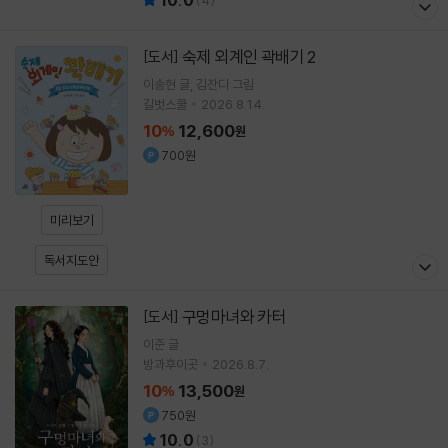
숙제 외계인 곽배기 2
[도서]
이송현
글
김잔디
그림
길벗스쿨
2026.8.14.
10
12,600
%
원
700원
미리보기
독서지도안
구멍마녀와 카터
[도서]
이준
글
방과후이곳
2026.8.7.
10
13,500
%
원
750원
10.0
(
3
)