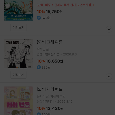
[단독] 비룡소 클래식 독서 집게(포인트차감)
10
15,750
%
원
870원
미리보기
그해 여름
[도서]
박서인
글
인생이변하는서점
2026.8.6.
10
16,650
%
원
920원
미리보기
체리 밴드
[도서]
동지아
글
차상미
그림
상상아카데미
2026.8.12.
10
12,420
%
원
690원