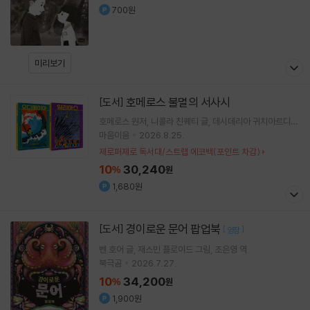
700원
미리보기
호메로스 불멸의 서사시
[도서]
호메로스
원저
니콜라 친퀘티
글
데시데리아 귀치아르디니
그림
이승수
역
마음이음
2026.8.25.
제로퍼제로 독서대/스트랩 에코백(포인트 차감)
10
30,240
%
원
1,680원
경이로운 문어 팝업북
[도서]
[
]
양장
벤 호어
글
재스민 플로이드
그림
조은영
역
북극곰
2026.7.27.
10
34,200
%
원
1,900원