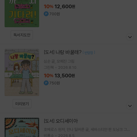
10
12,600
%
원
700원
독서지도안
나랑 바꿀래?
[도서]
[
]
반양장
심순
글
모예진
그림
그린북
2026.8.10.
10
13,500
%
원
750원
미리보기
오디세이아
[도서]
호메로스
원저
안나 밀버른
글
세바스티안 판 도닝크
그림
양혜진
역
비룡소
2026.8.5.