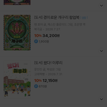
경이로운 개구리 팝업북
[도서]
[
]
양장
벤 호어
글
재스민 플로이드
그림
조은영
역
북극곰
2026.7.27.
10
34,200
%
원
1,900원
왔다! 이루리
[도서]
장인진
글
박성은
그림
고래책빵
2026.7.31.
10
12,150
%
원
670원