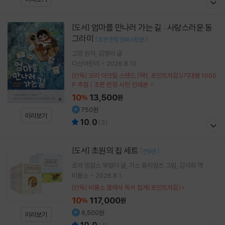
엄마를 만나러 가는 길 : 사랑스러운 동
[도서]
그라미
[
]
초판 한정 인쇄 사인본
고먕
원저
김영리
글
다산어린이
2026.8.10.
[단독] 모리 아크릴 스탠드 (택1, 포인트차감)/기대평 1000
P 추첨 / 초판 한정 사인 인쇄본
10
13,500
%
원
750원
미리보기
10.0
(
3
)
초원의 집 세트
[도서]
[
]
전9권
로라 잉걸스 와일더
글
가스 윌리엄즈
그림
김석희
역
비룡소
2026.8.1.
[단독] 비룡소 클래식 독서 집게(포인트차감)
10
117,000
%
원
6,500원
미리보기
10.0
(
4
)