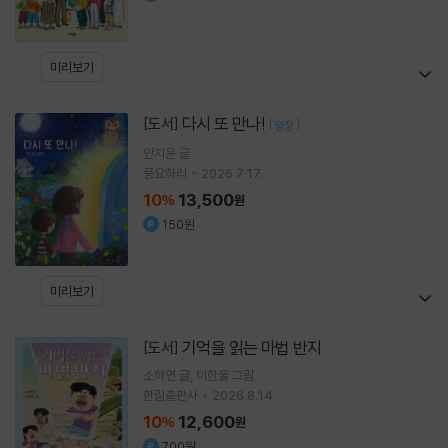
미리보기
다시 또 만나!
[도서]
[
]
양장
안지윤
글
풍요하리
2026.7.17.
10
13,500
%
원
150원
미리보기
기억을 읽는 마법 반지
[도서]
소하연
글
이한울
그림
한림출판사
2026.8.14.
10
12,600
%
원
700원