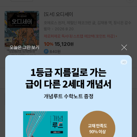
오디세이
[도서]
호메로스
원저
제럴딘 매코크런
글
김재용
역
장시은
감수
윌마
2026.8.20.
제로퍼제로 독서대/스트랩 에코백(포인트 차감)
10
15,120
%
원
닫기
오늘은 그만 보기
840원
1
2
3
4
5
로그인
최근 본 상품
주문/배송
고객센터 1544-3800
티켓 1544-6399
중고샵 1566-4295
eBook 1:1문의/채팅상담
예스이십사(주) 사업자 정보
이용약관
개인정보처리방침
청소년보호정책