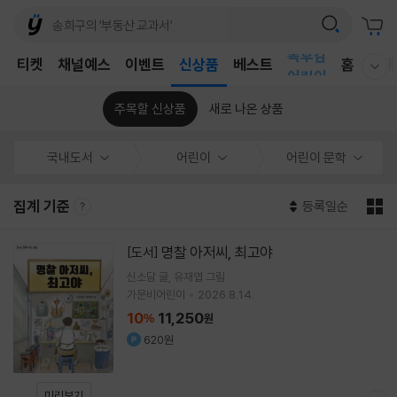
어린이
독후감
T
티켓
채널예스
이벤트
신상품
베스트
홈
국내
어린이
웰컴메뉴 모두보기
주목할 신상품
새로 나온 상품
국내도서
어린이
어린이 문학
집계 기준
등록일순
명찰 아저씨, 최고야
[도서]
신소담
글
유재엽
그림
가문비어린이
2026.8.14.
10
11,250
%
원
620원
미리보기