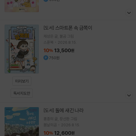
스마트폰 속 금쪽이
[도서]
제성은
글
불곰
그림
스푼북
2026.8.15.
10
13,500
%
원
750원
미리보기
독서지도안
돌에 새긴 나라
[도서]
홍종의
글
장선환
그림
봄날의곰
2026.8.15.
10
12,600
%
원