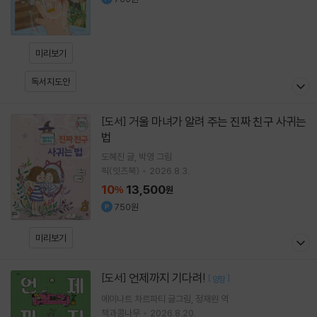
미리보기
독서지도안
거울 마녀가 알려 주는 진짜 친구 사귀는
[도서]
법
도혜진
글
박영
그림
픽(잇츠북)
2026.8.3.
10
13,500
%
원
750원
미리보기
언제까지 기다려!
[도서]
[
]
양장
에이나트 차르파티
글그림
정재원
역
책과콩나무
2026.8.20.