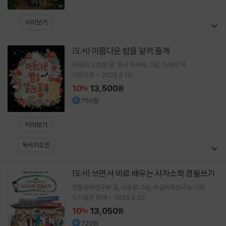
미리보기
아름다운 밤을 알려 줄게
[도서]
마일리 도프렌
글
파니 뒤카세
그림
이세진
역
국민서관
2026.8.10.
10
13,500
%
원
750원
미리보기
독서지도안
쓰면서 바로 배우는 사자소학 경필쓰기
[도서]
전통문화연구회
글
이윤정
그림
바글바독연구소
기획
도서출판 함께
2026.8.20.
10
13,050
%
원
720원