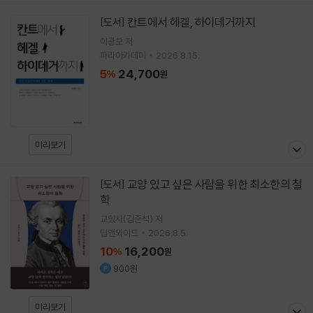
칸트에서 헤겔, 하이데거까지
[도서]
이광모
저
파라아카데미
2026.8.15.
5
24,700
%
원
미리보기
교양 있고 싶은 사람을 위한 최소한의 철
[도서]
학
교있사(김준석)
저
딥앤와이드
2026.8.5.
10
16,200
%
원
900원
미리보기