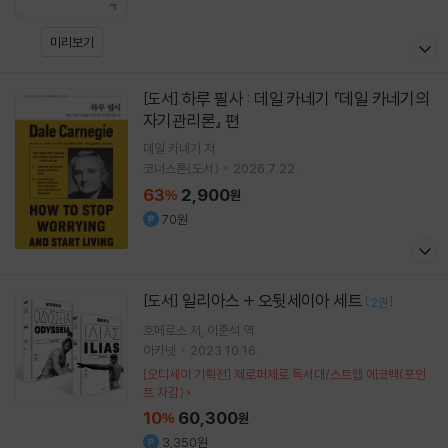
미리보기
하루 필사 : 데일 카네기 『데일 카네기의
[도서]
자기관리론』 편
데일 카네기
저
코너스톤(도서)
2026.7.22.
63
2,900
%
원
70원
일리아스 + 오뒷세이아 세트
[도서]
[
]
2권
호메로스
저
이준석
역
아카넷
2023.10.16.
[오디세이 기획전] 제로퍼제로 독서대/스트랩 에코백(포인
트 차감)
10
60,300
%
원
3,350원