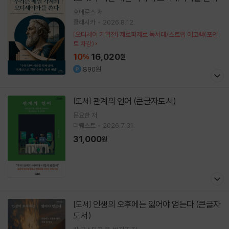
호메로스
저
클래시카
2026.8.12.
[오디세이 기획전] 제로퍼제로 독서대/스트랩 에코백(포인
트 차감)
10
16,020
%
원
890원
관계의 언어 (큰글자도서)
[도서]
문요한
저
더퀘스트
2026.7.31.
31,000
원
인생의 오후에는 잃어야 얻는다 (큰글자
[도서]
도서)