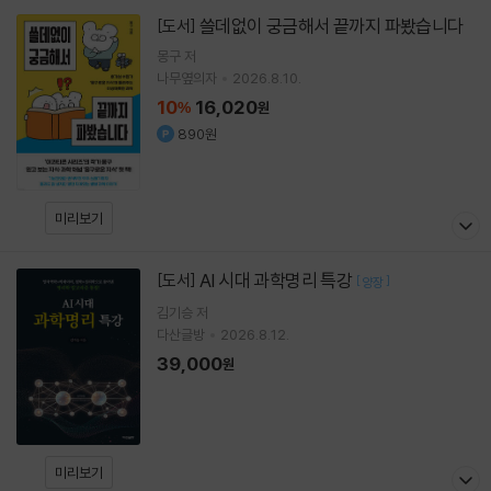
쓸데없이 궁금해서 끝까지 파봤습니다
[도서]
몽구
저
나무옆의자
2026.8.10.
10
16,020
%
원
890원
미리보기
AI 시대 과학명리 특강
[도서]
[
]
양장
김기승
저
다산글방
2026.8.12.
39,000
원
미리보기