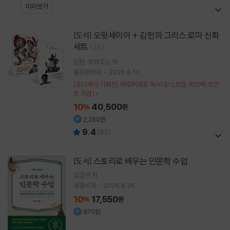
미리보기
오뒷세이아 + 김헌의 그리스 로마 신화
[도서]
세트
[
]
2권
김헌
호메로스
저
을유문화사
2026.8.10.
[오디세이 기획전] 제로퍼제로 독서대/스트랩 에코백(포인
트 차감)
10
40,500
%
원
2,250원
9.4
(
87
)
스토리로 배우는 인문학 수업
[도서]
김금선
저
세종서적
2026.8.25.
10
17,550
%
원
970원