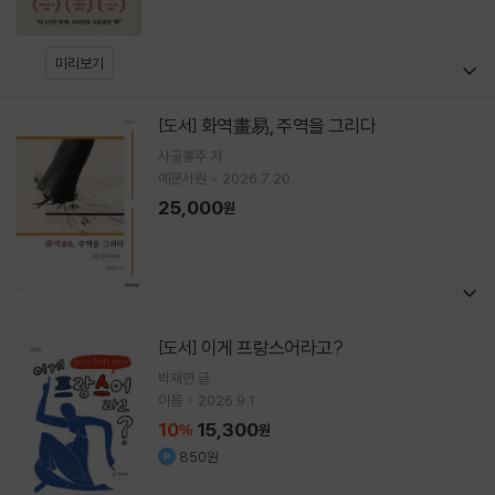
미리보기
화역畫易, 주역을 그리다
[도서]
사공홍주
저
예문서원
2026.7.20.
25,000
원
이게 프랑스어라고?
[도서]
박재연
글
이응
2026.9.1.
10
15,300
%
원
850원