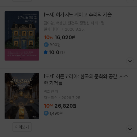
히가시노 게이고 추리의 기술
[도서]
김이환
박상민
전건우
정명섭
저 외 1명
알파미디어
2026.8.25.
10
16,020
%
원
890원
10.0
(
1
)
히든코리아: 한국의 문화와 공간, 사소
[도서]
한 기적들
박희면
저
재노북스
2026.7.25.
10
26,820
%
원
1,490원
미리보기