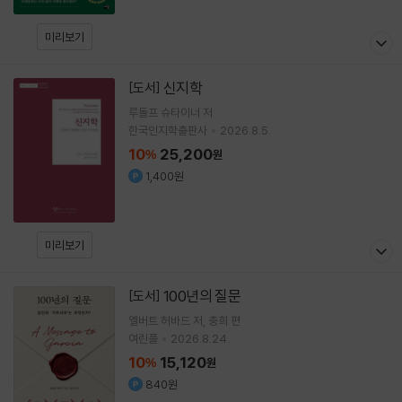
미리보기
신지학
[도서]
루돌프 슈타이너
저
한국인지학출판사
2026.8.5.
10
25,200
%
원
1,400원
미리보기
100년의 질문
[도서]
엘버트 허바드
저
충희
편
여린풀
2026.8.24.
10
15,120
%
원
840원