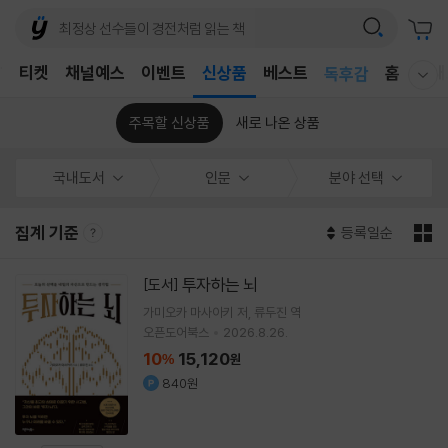
어린이
T
티켓
채널예스
이벤트
신상품
베스트
독후감
홈
국내
웰컴메뉴 모두보기
어린이
주목할 신상품
새로 나온 상품
국내도서
인문
분야 선택
집계 기준
등록일순
투자하는 뇌
[도서]
가미오카 마사아키
저
류두진
역
오픈도어북스
2026.8.26.
10
15,120
%
원
840원