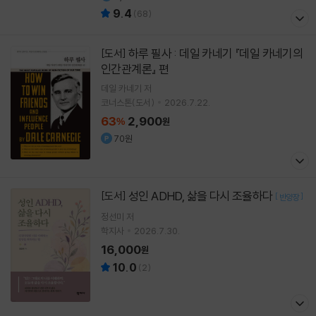
9.4
(
68
)
하루 필사 : 데일 카네기 『데일 카네기의
[도서]
인간관계론』 편
데일 카네기
저
코너스톤(도서)
2026.7.22.
63
2,900
%
원
70원
성인 ADHD, 삶을 다시 조율하다
[도서]
[
]
반양장
정선미
저
학지사
2026.7.30.
16,000
원
10.0
(
2
)