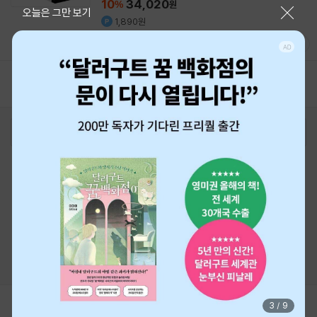
10
34,020
%
원
닫기
오늘은 그만 보기
1,890원
9.7
(
281
)
1
2
3
4
5
로그인
최근 본 상품
주문/배송
고객센터 1544-3800
티켓 1544-6399
중고샵 1566-4295
eBook 1:1문의/채팅상담
예스이십사(주) 사업자 정보
이용약관
개인정보처리방침
청소년보호정책
PC버전
회사소개
거래처관계자께
도서홍보
광고
Copyright © YES24 Corp. All Rights Reserved.
MATOM10
3
/
9