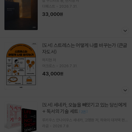
칼 구스타프 융
변지영
저
더퀘스트
2026.7.31.
33,000
원
스트레스는 어떻게 나를 바꾸는가 (큰글
[도서]
자도서)
하지현
저
어크로스
2026.7.31.
43,000
원
세네카, 오늘을 빼앗기고 있는 당신에게
[도서]
+ 독서의 기술 세트
[
]
2권
루키우스 안나이우스 세네카
고명환
저
하와이 대저택
편
역
라곰
2026.7.8.