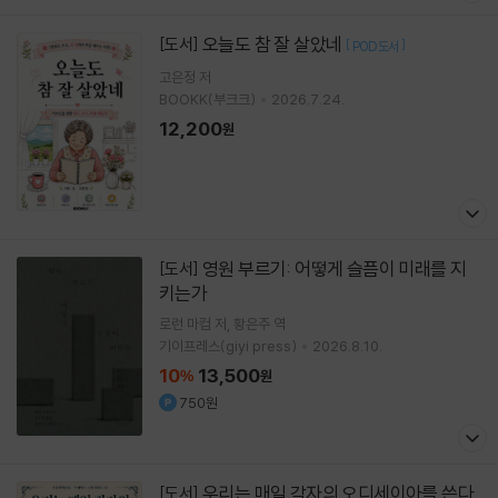
오늘도 참 잘 살았네
[도서]
[
]
POD도서
고은정
저
BOOKK(부크크)
2026.7.24.
12,200
원
영원 부르기: 어떻게 슬픔이 미래를 지
[도서]
키는가
로런 마컴
저
황은주
역
기이프레스(giyi press)
2026.8.10.
10
13,500
%
원
750원
우리는 매일 각자의 오디세이아를 쓴다
[도서]