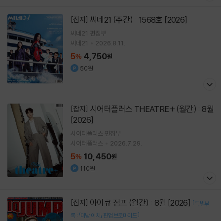
씨네21 (주간) : 1568호 [2026]
[잡지]
씨네21 편집부
씨네21
2026.8.11.
5
4,750
%
원
50원
시어터플러스 THEATRE+ (월간) : 8월
[잡지]
[2026]
시어터플러스 편집부
시어터플러스
2026.7.29.
5
10,450
%
원
110원
아이큐 점프 (월간) : 8월 [2026]
[잡지]
[
특별부
]
록 : 「마남 이치」 핀업 브로마이드