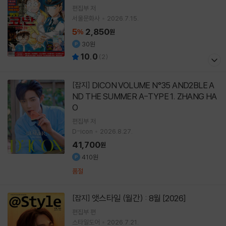
편집부 저
서울문화사
2026.7.15.
5
2,850
%
원
30원
10.0
(
2
)
DICON VOLUME N°35 AND2BLE A
[잡지]
ND THE SUMMER A-TYPE 1. ZHANG HA
O
편집부 저
D-icon
2026.8.27.
41,700
원
410원
품절
앳스타일 (월간) : 8월 [2026]
[잡지]
편집부 편
스타일도어
2026.7.21.