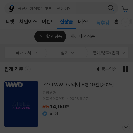
어린이
T
티켓
채널예스
이벤트
신상품
베스트
홈
국내
독후감
웰컴메뉴 모두보기
어린이
주목할 신상품
새로 나온 상품
국내도서
잡지
연예/영화/만화
집계 기준
등록일순
WWD 코리아 B형 : 9월 [2026]
[잡지]
편집부 저
더블유더블유디
2026.8.27.
5
14,150
%
원
140원