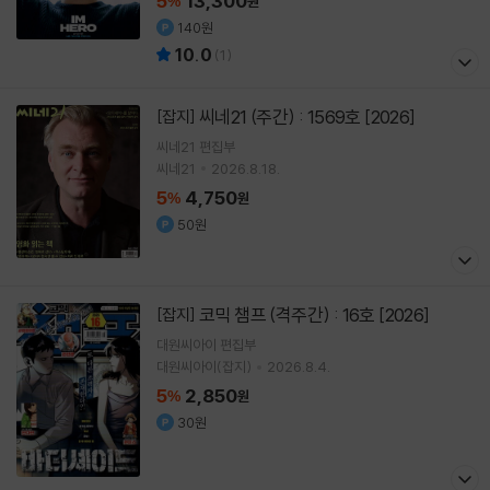
5
13,300
%
원
140원
10.0
(
1
)
씨네21 (주간) : 1569호 [2026]
[잡지]
씨네21 편집부
씨네21
2026.8.18.
5
4,750
%
원
50원
코믹 챔프 (격주간) : 16호 [2026]
[잡지]
대원씨아이 편집부
대원씨아이(잡지)
2026.8.4.
5
2,850
%
원
30원