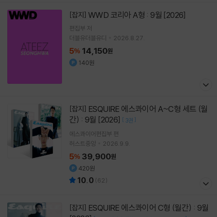
WWD 코리아 A형 : 9월 [2026]
[잡지]
편집부 저
더블유더블유디
2026.8.27.
5
14,150
%
원
140원
ESQUIRE 에스콰이어 A~C형 세트 (월
[잡지]
간) : 9월 [2026]
[
]
3권
에스콰이어편집부 편
허스트중앙
2026.9.9.
5
39,900
%
원
420원
10.0
(
62
)
ESQUIRE 에스콰이어 C형 (월간) : 9월
[잡지]