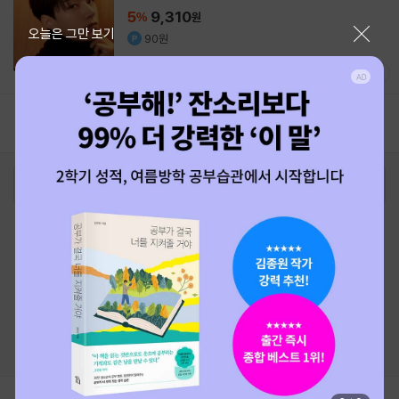
5
9,310
%
원
닫기
오늘은 그만 보기
90원
1
로그인
최근 본 상품
주문/배송
고객센터 1544-3800
티켓 1544-6399
중고샵 1566-4295
eBook 1:1문의/채팅상담
예스이십사(주) 사업자 정보
이용약관
개인정보처리방침
청소년보호정책
PC버전
회사소개
거래처관계자께
도서홍보
광고
Copyright © YES24 Corp. All Rights Reserved.
MATOM7