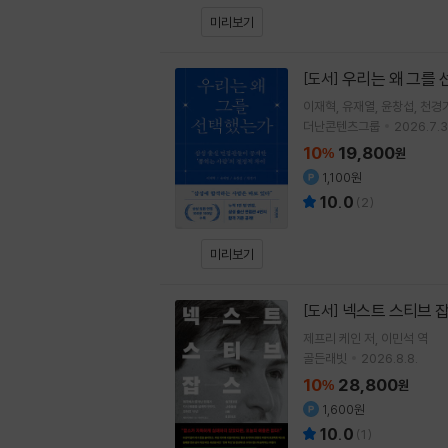
미리보기
우리는 왜 그를
[도서]
이재혁
유재열
윤창섭
천경
더난콘텐츠그룹
2026.7.3
10
19,800
%
원
1,100원
10.0
(
2
)
미리보기
넥스트 스티브 
[도서]
제프리 케인
저
이민석
역
골든래빗
2026.8.8.
10
28,800
%
원
1,600원
10.0
(
1
)