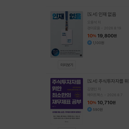
인재 없음
[도서]
오용석
저
경이로움
2026.8.19.
10
19,800
%
원
1,100원
미리보기
주식투자자를 위
[도서]
김영민
저
메이트북스
2026.8.7.
10
10,710
%
원
590원