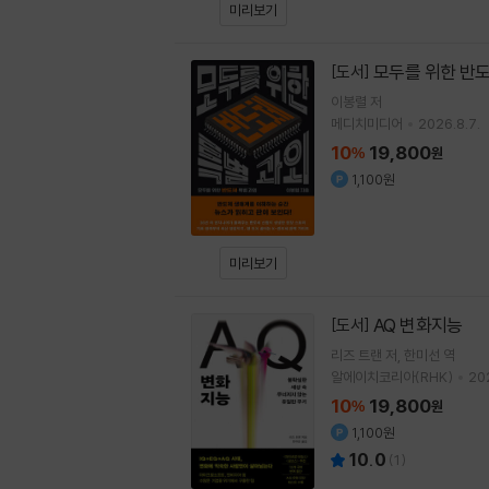
미리보기
모두를 위한 반도
[도서]
이봉렬
저
메디치미디어
2026.8.7.
10
19,800
%
원
1,100원
미리보기
AQ 변화지능
[도서]
리즈 트랜
저
한미선
역
알에이치코리아(RHK)
202
10
19,800
%
원
1,100원
10.0
(
1
)