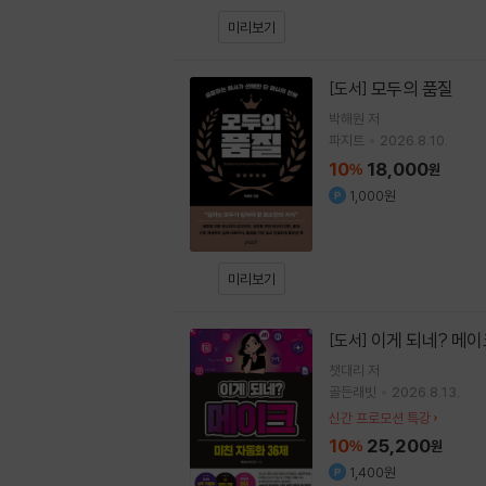
미리보기
모두의 품질
[도서]
박해원
저
파지트
2026.8.10.
10
18,000
%
원
1,000원
미리보기
이게 되네? 메이
[도서]
챗대리
저
골든래빗
2026.8.13.
신간 프로모션 특강
10
25,200
%
원
1,400원