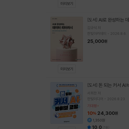
미리보기
AI로 완성하는 
[도서]
김규석
저
한빛아카데미
2026.8.6.
25,000
원
미리보기
돈 되는 커서 AI
[도서]
서희찬
저
한빛미디어
2026.8.23.
기대평
10
24,300
%
원
1,350원
10.0
(
18
)