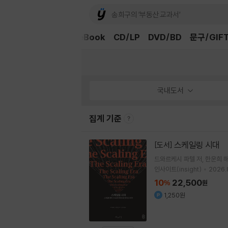
외국도서
중고샵
eBook
CD/LP
DVD/BD
문구/GIF
국내도서
집계 기준
스케일링 시대
[도서]
드와르케시 파텔
저
한운희
인사이트(insight)
2026.8
10
22,500
%
원
1,250원