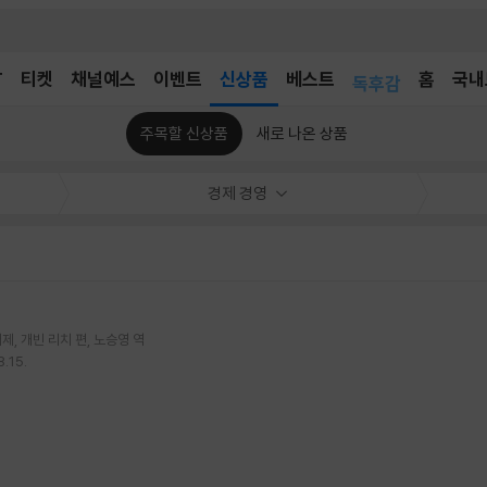
어린이
T
티켓
채널예스
이벤트
신상품
베스트
독후감
홈
국내
어린이
주목할 신상품
새로 나온 상품
경제 경영
해제
개빈 리치
편
노승영
역
.15.