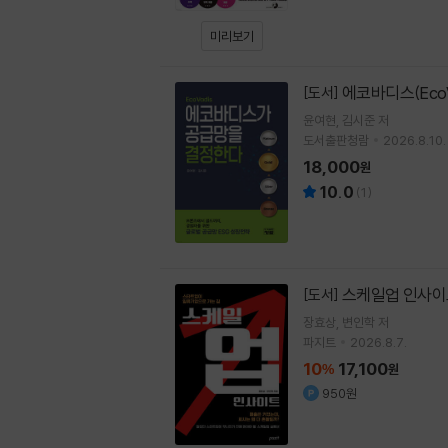
미리보기
에코바디스(Eco
[도서]
윤여현
김시준
저
도서출판청람
2026.8.10.
18,000
원
10.0
(
1
)
스케일업 인사이
[도서]
장효상
변인학
저
파지트
2026.8.7.
10
17,100
%
원
950원