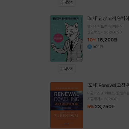
미리보기
진상 고객 완벽
[도서]
엔카와 사토루
저
이주
역
팬덤북스
2026.8.28.
10
16,200
%
원
900원
미리보기
Renewal 코칭
[도서]
더글라스 B. 리브스
엘 앨리
지공재기
2026.8.1.
5
23,750
%
원