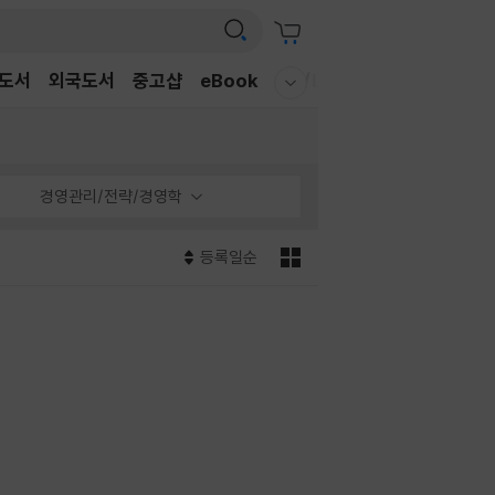
도서
외국도서
중고샵
eBook
CD/LP
DVD/BD
문구/G
웰컴메뉴 모두보기
경영관리/전략/경영학
등록일순