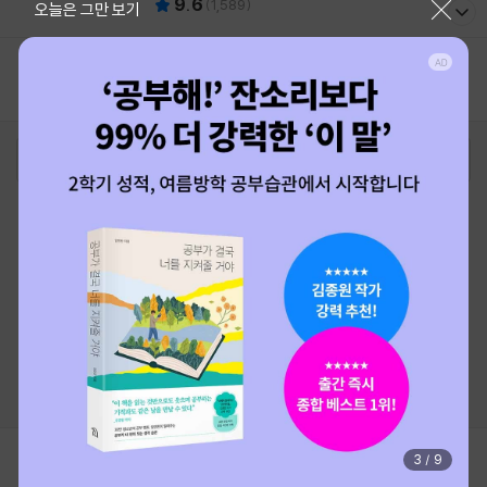
9.6
(
1,589
)
오늘은 그만 보기
1
로그인
최근 본 상품
주문/배송
고객센터 1544-3800
티켓 1544-6399
중고샵 1566-4295
eBook 1:1문의/채팅상담
예스이십사(주) 사업자 정보
이용약관
개인정보처리방침
청소년보호정책
PC버전
회사소개
거래처관계자께
도서홍보
광고
Copyright © YES24 Corp. All Rights Reserved.
MATOM8
3
/
9