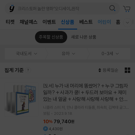
어린이
T
티켓
채널예스
이벤트
신상품
베스트
홈
국내
웰컴메뉴 모두보기
독후감
어린이
주목할 신상품
새로 나온 상품
국내도서
유아
0-3세
집계 기준
등록일순
누가 내 머리에 똥쌌어? + 누구 그림자
[도서]
일까? + 사과가 쿵! + 두드려 보아요 + 재미
있는 내 얼굴 + 사랑해 사랑해 사랑해 + 안아
줄게 세트
[
]
7권
니콜라 스미
저
안나 클라라 티돌름
최숙희
김복태
글그림
외 8명
보림
2023.9.18.
10
79,740
%
원
4,430원
닫기