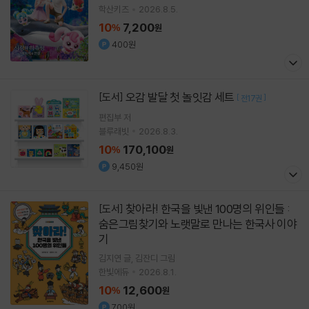
학산키즈
2026.8.5.
10
7,200
%
원
400원
오감 발달 첫 놀잇감 세트
[도서]
[
]
전17권
편집부 저
블루래빗
2026.8.3.
10
170,100
%
원
9,450원
찾아라! 한국을 빛낸 100명의 위인들 :
[도서]
숨은그림찾기와 노랫말로 만나는 한국사 이야
기
김지연
글
김잔디
그림
한빛에듀
2026.8.1.
10
12,600
%
원
700원