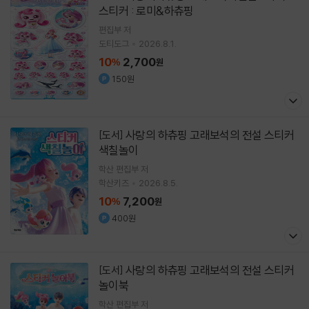
스티커 : 로미&하츄핑
편집부 저
도티도그
2026.8.1.
10
2,700
%
원
150원
사랑의 하츄핑 고래보석의 전설 스티커
[도서]
색칠놀이
학산 편집부 저
학산키즈
2026.8.5.
10
7,200
%
원
400원
사랑의 하츄핑 고래보석의 전설 스티커
[도서]
놀이북
학산 편집부 저