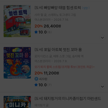
빠앙빠앙 태엽 힘센 트럭
[도서]
[
]
양장
사라 헐
글
스테파노 토그네티
그림
어스본코리아
2026.7.16.
20
26,400
%
원
10.0
(
6
)
포일 아트북 멋진 꼬마 용
[도서]
로지 디킨스
글
매튜 스콧
그림
송지혜
역
어스본코리아
2026.7.9.
모기 퇴치 팔찌 스트랩/조끼형 튜브 (포인트 차감)
20
11,200
%
원
420원
10.0
(
7
)
돼지핑거의 미니카종이접기 마린샌드
[도서]
돼지핑거
글