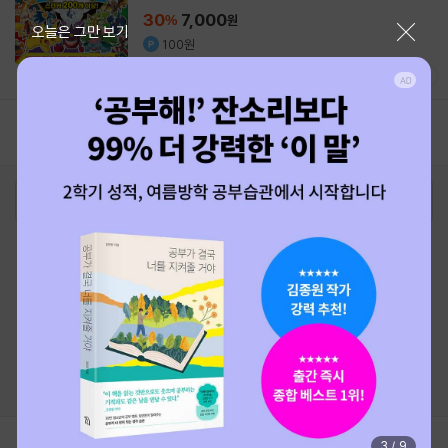
30
7,000
%
원
닫기
오늘은 그만 보기
100원
10.0
(
1
)
1
로그인
최근 본 상품
주문/배송
고객센터 1544-3800
티켓 1544-6399
중고샵 1566-4295
eBook 1:1문의/채팅상담
예스이십사(주) 사업자 정보
이용약관
개인정보처리방침
청소년보호정책
PC버전
회사소개
거래처관계자께
도서홍보
광고
Copyright © YES24 Corp. All Rights Reserved.
MATOM14
3
/
9