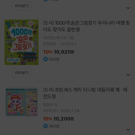
미리보기
1000개 숨은그림찾기 우리나라 여행 찾
[도서]
아도 찾아도 끝판왕
네모펜스튜디오
그림
한빛에듀
2026.8.1.
10
10,620
%
원
590원
미리보기
프린세스 캐치 티니핑 데일리룩 북 : 레
[도서]
전드핑
편집부 저
아이누리
2026.7.24.
15
10,200
%
원
360원