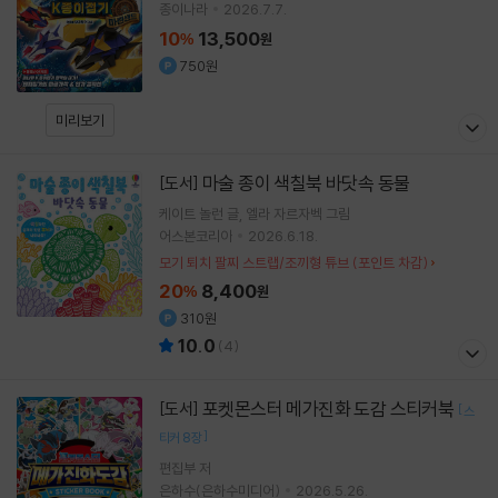
종이나라
2026.7.7.
10
13,500
%
원
750원
미리보기
마술 종이 색칠북 바닷속 동물
[도서]
케이트 놀런
글
엘라 자르자벡
그림
어스본코리아
2026.6.18.
모기 퇴치 팔찌 스트랩/조끼형 튜브 (포인트 차감)
20
8,400
%
원
310원
10.0
(
4
)
포켓몬스터 메가진화 도감 스티커북
[도서]
[
스
]
티커 8장
편집부 저
은하수(은하수미디어)
2026.5.26.