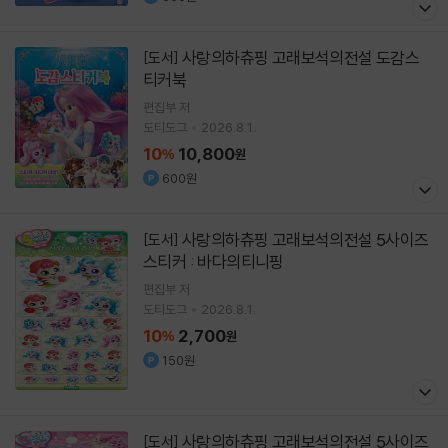
사랑의하츄핑 고래보석의전설 도감스
[도서]
티커북
편집부 저
도티도그
2026.8.1.
10
10,800
%
원
600원
사랑의하츄핑 고래보석의전설 5사이즈
[도서]
스티커 : 바다의티니핑
편집부 저
도티도그
2026.8.1.
10
2,700
%
원
150원
사랑의하츄핑 고래보석의전설 5사이즈
[도서]