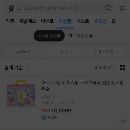
어린이
T
티켓
채널예스
이벤트
신상품
베스트
독후감
홈
국내
웰컴메뉴 모두보기
어린이
주목할 신상품
새로 나온 상품
국내도서
유아
유아 토이북
집계 기준
등록일순
사랑의 하츄핑 고래보석의 전설 IQ가방
[도서]
퍼즐
편집부 저
아이누리
2026.8.5.
15
10,200
%
원
360원