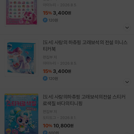
아이누리
2026.8.5.
15
3,400
%
원
120원
사랑의 하츄핑 고래보석의 전설 미니스
[도서]
티커북
편집부 저
아이누리
2026.8.5.
15
3,400
%
원
120원
사랑의하츄핑 고래보석의전설 스티커
[도서]
로색칠 바다의티니핑
편집부 저
도티도그
2026.8.1.
10
10,800
%
원
600원