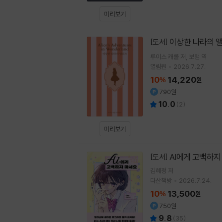
미리보기
이상한 나라의 
[도서]
루이스 캐롤
저
보탬
역
열림원
2026.7.27.
10
14,220
%
원
790원
10.0
(
2
)
미리보기
AI에게 고백하지
[도서]
김혜정
저
다산책방
2026.7.24.
10
13,500
%
원
750원
9.8
(
35
)