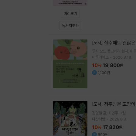
미리보기
독서지도안
실수해도 괜찮은 
[도서]
루시 모드 몽고메리
원저
이
이루리북스
2026.8.18.
10
19,800
%
원
1,100원
저주받은 고양이
[도서]
김명철
글
최연주
그림
다산책방
2026.8.8.
10
17,820
%
원
990원