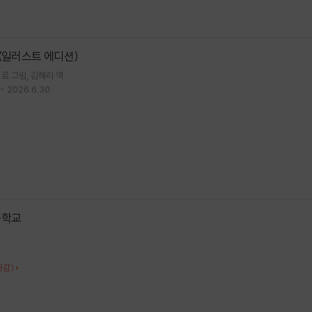
(일러스트 에디션)
 료
그림
김혜리
역
2026.6.30.
등학교
차감)