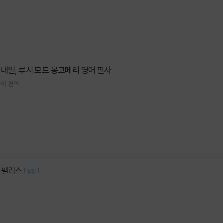
내일, 루시 모드 몽고메리 영어 필사
루리
편역
 펠리스
[
]
양장