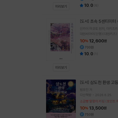
10.0
(
6
)
미리보기
초속 5센티미터 
[도서]
신카이 마코토
원저
아키즈키
대원씨아이(단행)(대원키즈)
10
12,600
%
원
700원
10.0
(
1
)
미리보기
삼도천 환생 고
[도서]
범유진
저
다산책방
2026.6.25.
소금빵 말랑이 키링 (포인트 
10
13,500
%
원
750원