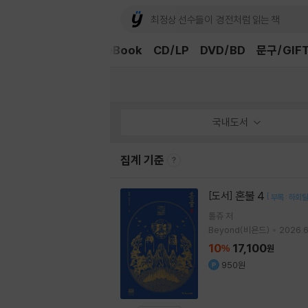
외국도서
중고샵
eBook
CD/LP
DVD/BD
문구/GIF
국내도서
집계 기준
혼불 4
[도서]
[
부록 : 하회
톨쥬
저
Beyond(비욘드)
2026.6
10
17,100
%
원
950원