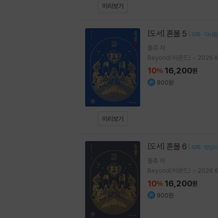
미리보기
혼불 5
[도서]
[
부록 : 각시
톨쥬
저
Beyond(비욘드)
2026.6
10
16,200
%
원
900원
미리보기
혼불 6
[도서]
[
부록 : 방상
톨쥬
저
Beyond(비욘드)
2026.6
10
16,200
%
원
900원