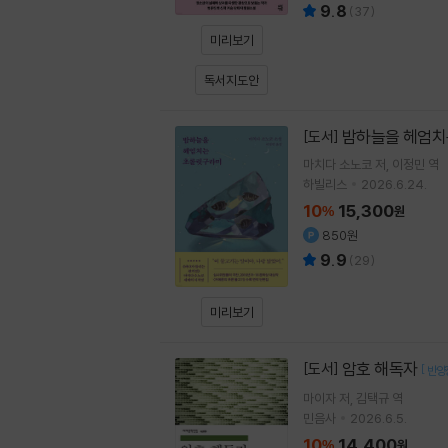
9.8
(
37
)
미리보기
독서지도안
밤하늘을 헤엄치
[도서]
마치다 소노코
저
이정민
역
하빌리스
2026.6.24.
10
15,300
%
원
850원
9.9
(
29
)
미리보기
암호 해독자
[도서]
[
반양
마이자
저
김택규
역
민음사
2026.6.5.
10
14,400
%
원