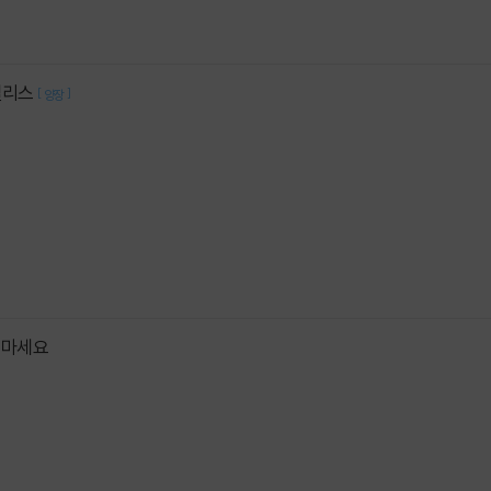
앨리스
[
]
양장
 마세요