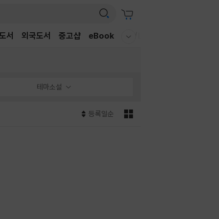
도서
외국도서
중고샵
eBook
CD/LP
DVD/BD
문구/G
웰컴메뉴 모두보기
테마소설
등록일순