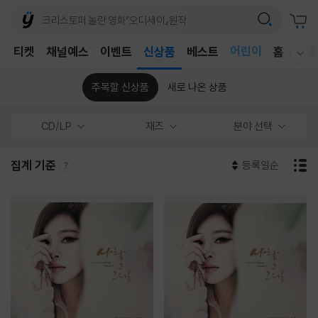
어린이
T
티켓
채널예스
이벤트
신상품
베스트
홈
국내
웰컴메뉴 모두보기
독후감
어린이
주목할 신상품
새로 나온 상품
CD/LP
재즈
분야 선택
집계 기준
등록일순