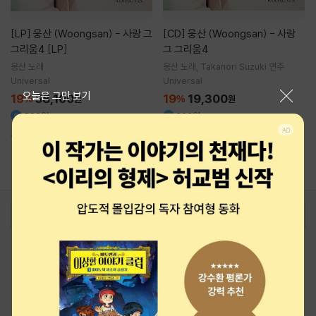
[LP]
웅산 (Woongsan) - 사랑 그
[CD]
웅산 (Woongsan) - 사랑
그리움4 [LP]
그 그리움4
웅산
노래
웅산
노래
Takanori Suzuki
연주
Universal
Universal
닫기
오늘은 그만 보기
19
58,100
19
19,300
%
원
%
원
590원
200원
10.0
(
2
)
180g / 넘버링 한정반
1
로그인
최근 본 상품
주문/배송
고객센터 1544-3800
티켓 1544-6399
중고샵 1566-4295
eBook 1:1문의/채팅상담
예스이십사(주) 사업자 정보
이용약관
개인정보처리방침
청소년보호정책