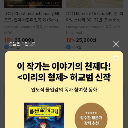
[CD]
Christian Zacharias 슈베
[CD]
Mitsuko Uchida 베토벤: 피
르트: 현악 사중주 전곡 외 (Schub
아노 소나타 30-32번 (Beethov
ert: Complete String Quartet
en: Piano Sonatas Opp 109 11
Francois Schubert
작곡
Christian Z
Ludwig van Beethoven
작곡
Mitsu
acharias
연주
Leipziger Streichqu
ko Uchida
연주
s, Trout Quintet & String Trio
0 & 111)
MDG
Universal
artett
실내악
s)
19
65,000
19
25,200
%
원
%
원
닫기
오늘은 그만 보기
650원
260원
10CD 박스세트
예약판매종료
1
로그인
최근 본 상품
주문/배송
고객센터 1544-3800
티켓 1544-6399
중고샵 1566-4295
eBook 1:1문의/채팅상담
예스이십사(주) 사업자 정보
이용약관
개인정보처리방침
청소년보호정책