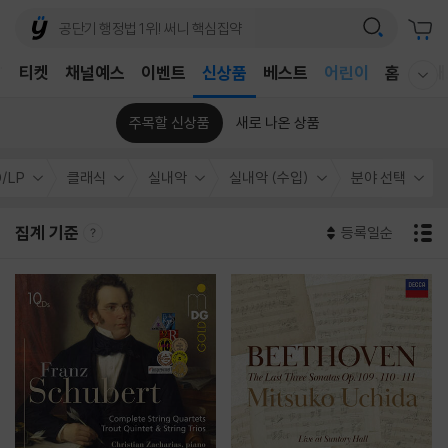
T
티켓
채널예스
이벤트
신상품
베스트
어린이
홈
국내
웰컴메뉴 모두보기
독후감
어린이
주목할 신상품
새로 나온 상품
/LP
클래식
실내악
실내악 (수입)
분야 선택
집계 기준
등록일순