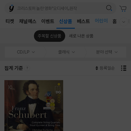
어린이
T
티켓
채널예스
이벤트
신상품
베스트
홈
국내
웰컴메뉴 모두보기
독후감
어린이
주목할 신상품
새로 나온 상품
CD/LP
클래식
분야 선택
집계 기준
등록일순