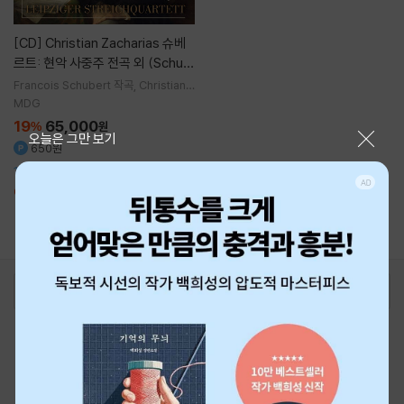
[CD]
Christian Zacharias 슈베
르트: 현악 사중주 전곡 외 (Schub
ert: Complete String Quartet
Francois Schubert
작곡
Christian Z
acharias
연주
Leipziger Streichqu
s, Trout Quintet & String Trio
MDG
artett
실내악
s)
19
65,000
%
원
닫기
오늘은 그만 보기
650원
10CD 박스세트
예약판매종료
1
로그인
최근 본 상품
주문/배송
고객센터 1544-3800
티켓 1544-6399
중고샵 1566-4295
eBook 1:1문의/채팅상담
예스이십사(주) 사업자 정보
이용약관
개인정보처리방침
청소년보호정책