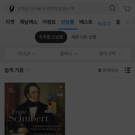
어린이
T
티켓
채널예스
이벤트
신상품
베스트
홈
국내
독후감
웰컴메뉴 모두보기
어린이
주목할 신상품
새로 나온 상품
CD/LP
클래식
분야 선택
집계 기준
등록일순