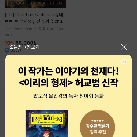
[CD]
Christian Zacharias 슈베
르트: 현악 사중주 전곡 외 (Schub
ert: Complete String Quartet
Francois Schubert
작곡
Christian Z
acharias
연주
Leipziger Streichqu
s, Trout Quintet & String Trio
MDG
artett
실내악
s)
19
65,000
%
원
닫기
오늘은 그만 보기
650원
10CD 박스세트
예약판매종료
1
로그인
최근 본 상품
주문/배송
고객센터 1544-3800
티켓 1544-6399
중고샵 1566-4295
eBook 1:1문의/채팅상담
예스이십사(주) 사업자 정보
이용약관
개인정보처리방침
청소년보호정책