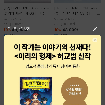
[LP]
LEVEL NINE - Over Zone
[LP]
LEVEL NINE - Old Tales
(승리의 여신: 니케 OST) [마블 컬
(승리의 여신: 니케 OST) [마블 컬
러 LP]
러 LP]
Various Artists
Various Artists
지니(genie)뮤직
지니(genie)뮤직
닫기
오늘은 그만 보기
19
48,900
19
48,900
%
원
%
원
490원
490원
180g / 게이트폴드 + Obi Strip / 크레
180g / 게이트폴드 + Obi Strip / 크레
딧 인서트 / 홀로그램 포스트카드 3ea
딧 인서트 / 홀로그램 포스트카드 3ea
1
2
3
4
5
로그인
최근 본 상품
주문/배송
고객센터 1544-3800
티켓 1544-6399
중고샵 1566-4295
eBook 1:1문의/채팅상담
예스이십사(주) 사업자 정보
이용약관
개인정보처리방침
청소년보호정책
PC버전
회사소개
거래처관계자께