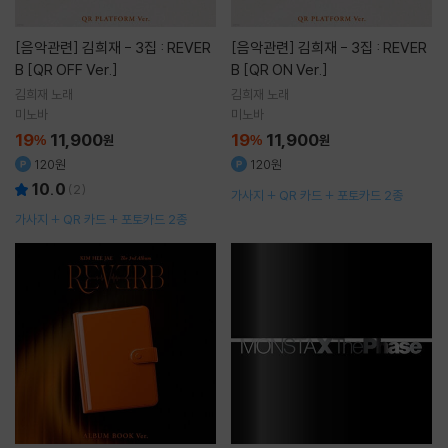
[음악관련]
김희재 - 3집 : REVER
[음악관련]
김희재 - 3집 : REVER
B [QR OFF Ver.]
B [QR ON Ver.]
김희재
노래
김희재
노래
미노바
미노바
19
11,900
19
11,900
%
원
%
원
120원
120원
10.0
(
2
)
가사지 + QR 카드 + 포토카드 2종
가사지 + QR 카드 + 포토카드 2종