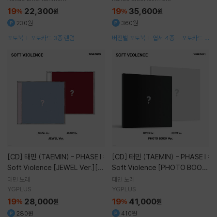
19
22,300
19
35,600
%
원
%
원
230원
360원
포토북 + 포토카드 3종 랜덤
버전별 포토북 + 엽서 4종 + 포토카드 1
종 랜덤
[CD]
태민 (TAEMIN) - PHASE I :
[CD]
태민 (TAEMIN) - PHASE I :
Soft Violence [JEWEL Ver.][2
Soft Violence [PHOTO BOOK
종 SET]
Ver.][2종 SET]
태민
노래
태민
노래
YGPLUS
YGPLUS
19
28,000
19
41,000
%
원
%
원
280원
410원