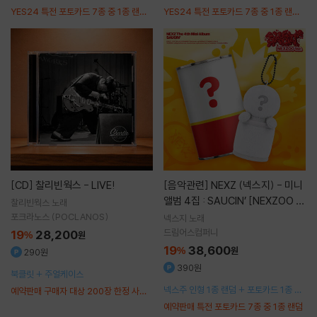
침 + 포토카드 2종 랜덤 + 스티커세트
YES24 특전 포토카드 7종 중 1종 랜덤
YES24 특전 포토카드 7종 중 1종 랜덤
증정
증정
[CD]
찰리빈웍스 - LIVE!
[음악관련]
NEXZ (넥스지) - 미니
앨범 4집 : SAUCIN’ [NEXZOO V
찰리빈웍스
노래
er.]
포크라노스 (POCLANOS)
넥스지
노래
드림어스컴퍼니
19
28,200
%
원
19
38,600
%
원
290원
390원
북클릿 + 주얼케이스
넥스주 인형 1종 랜덤 + 포토카드 1종 랜
예약판매 구매자 대상 200장 한정 사인
덤 + 포토카드 세트 + 가사지 + 넘버카드
반 랜덤 발송
예약판매 특전 포토카드 7종 중 1종 랜덤