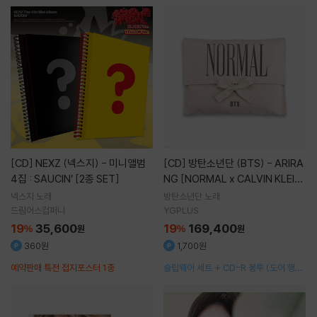
[CD]
NEXZ (넥스지) - 미니앨범
[CD]
방탄소년단 (BTS) - ARIRA
4집 : SAUCIN’ [2종 SET]
NG [NORMAL x CALVIN KLEIN
SLEEPWEAR]
넥스지
노래
방탄소년단
노래
드림어스컴퍼니
YGPLUS
19
35,600
19
169,400
%
원
%
원
360원
1,700원
예약판매 특전 접지포스터 1종
슬립웨어 세트 + CD-R 봉투 (도어 행거)
+ 포토카드 세트