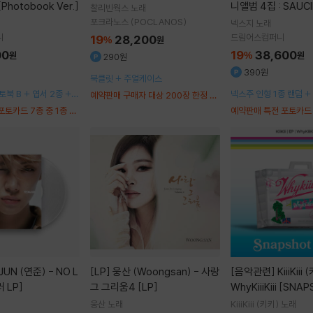
[Photobook Ver.]
니앨범 4집 : SAUCI
찰리빈웍스
노래
O Ver.]
포크라노스 (POCLANOS)
넥스지
노래
니
드림어스컴퍼니
19
28,200
%
원
00
19
38,600
원
%
원
290원
390원
북클릿 + 주얼케이스
토북 B + 엽서 2종 +
넥스주 인형 1종 랜덤 +
예약판매 구매자 대상 200장 한정 사
카드 2종 랜덤 + 스티커
랜덤 + 포토카드 세트 +
인반 랜덤 발송
포토카드 7종 중 1종 랜
예약판매 특전 포토카드 
버카드
덤
[LP]
웅산 (Woongsan) - 사랑
[음악관련]
KiiiKiii (키키) - EP :
러 LP]
그 그리움4 [LP]
WhyKiiiKiii [SNA
R.]
웅산
노래
KiiiKiii (키키)
노래