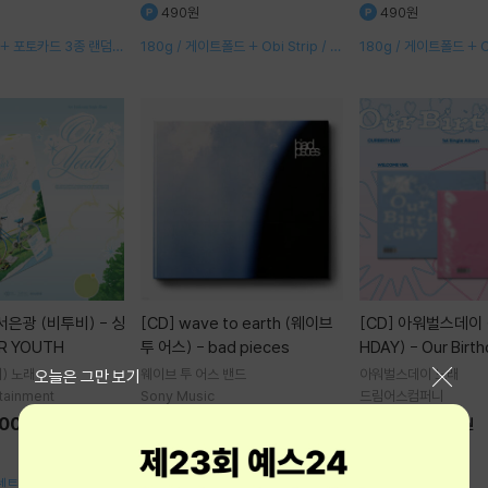
490원
490원
+ 포토카드 3종 랜덤 +
180g / 게이트폴드 + Obi Strip / 크
180g / 게이트폴드 + Ob
크 + 접지 포스터
레딧 인서트 / 홀로그램 포스트카드 3
레딧 인서트 / 홀로그램
ea
ea
[CD]
wave to earth (웨이브
[CD]
아워벌스데이 (OURBIRT
R YOUTH
투 어스) - bad pieces
HDAY) - Our Birt
ET]
)
노래
웨이브 투 어스
밴드
아워벌스데이
노래
닫기
오늘은 그만 보기
tainment
Sony Music
드림어스컴퍼니
600
19
19,300
19
35,600
원
%
원
%
원
200원
360원
10.0
(
1
)
센트 카드+컨셉 포토카