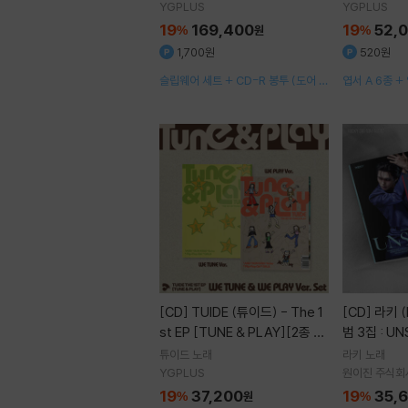
YGPLUS
YGPLUS
19
169,400
19
52,
%
원
%
1,700원
520원
슬립웨어 세트 + CD-R 봉투 (도어 행
엽서 A 6종 +
거) + 포토카드 세트
[CD]
TUIDE (튜이드) - The 1
[CD]
라키 (ROCKY) - 미니앨
st EP [TUNE & PLAY][2종 SE
범 3집 : UN
T]
튜이드
노래
라키
노래
YGPLUS
원이진 주식회
19
37,200
19
35,
%
원
%