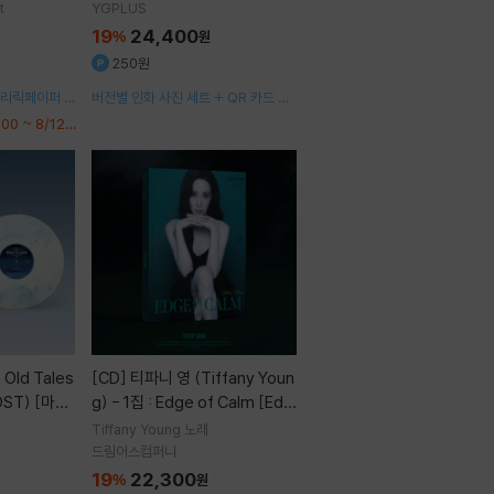
T]
t
YGPLUS
19
24,400
%
원
250원
 리릭페이퍼 +
버전별 인화 사진 세트 + QR 카드 +
접지포스터 +
사용설명서 + 포토카드 1종 랜덤
00 ~ 8/12
[CD]
티파니 영 (Tiffany Youn
ST) [마블
g) - 1집 : Edge of Calm [Edg
e Ver.]
Tiffany Young
노래
드림어스컴퍼니
19
22,300
%
원