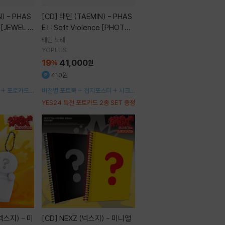
[CD]
태민 (TAEMIN) - PHAS
e [JEWEL V
E I : Soft Violence [PHOTO
BOOK Ver.][2종 SET]
태민
노래
YGPLUS
19
41,000
%
원
410원
+ 포토카드 1
버전별 포토북 + 접지포스터 + 시크릿
메시지 + 엽서 1종 랜덤 + 스티커팩 +
YES24 특전 포토카드 2종 SET 증정
포토카드 1종 랜덤
[CD]
NEXZ (넥스지) - 미니앨