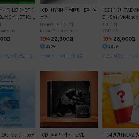
[CD]
HYNN (박혜원) - EP : 여
[CD]
태민 (TAEMIN) - PHAS
 BLINGY [JET Key
름결
E I : Soft Violenc
r.](스마트앨범) [5종
er.][2종 SET]
래
HYNN (박혜원)
노래
태민
노래
발송]
tainment
Kakao Entertainment
YGPLUS
700
19
22,300
19
28,000
원
%
원
%
원
230원
280원
 키체인 1종 랜덤 + 접
포토북 + 포토카드 3종 랜덤
버전별 북클릿 + 스티커 
덤 + QR 카드 + 스티
종 랜덤
토카드 1종 랜덤
[CD]
찰리빈웍스 - LIVE!
[음악관련]
NEXZ (넥스지) - 미