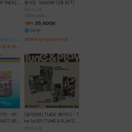
N’ [NEXZO
범 4집 : SAUCIN’ [2종 SET]
넥스지
노래
드림어스컴퍼니
19
35,600
%
원
360원
 포토카드 1종
예약판매 특전 접지포스터 1종
 가사지 + 넘
7종 중 1종 랜
[음악관련]
TUIDE (튜이드) - T
PSHOT VE
he 1st EP [TUNE & PLAY][W
everse Albums ver.][2종 SE
튜이드
노래