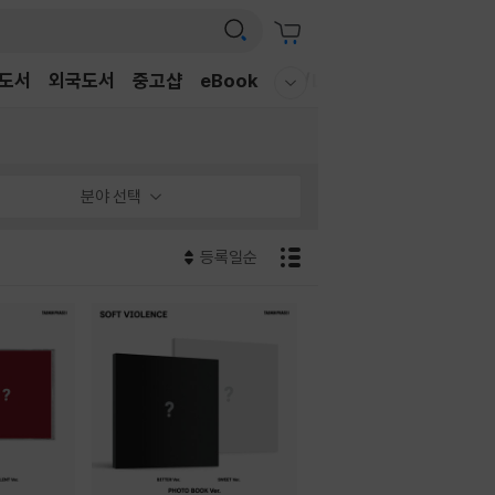
도서
외국도서
중고샵
eBook
CD/LP
DVD/BD
문구/G
웰컴메뉴 모두보기
분야 선택
등록일순