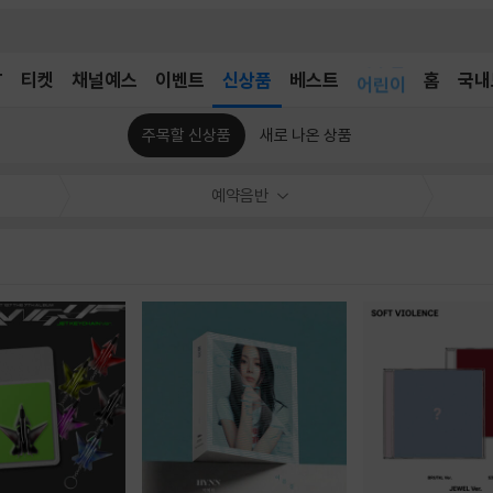
T
티켓
채널예스
이벤트
신상품
베스트
어린이
홈
국내
독후감
어린이
주목할 신상품
새로 나온 상품
예약음반