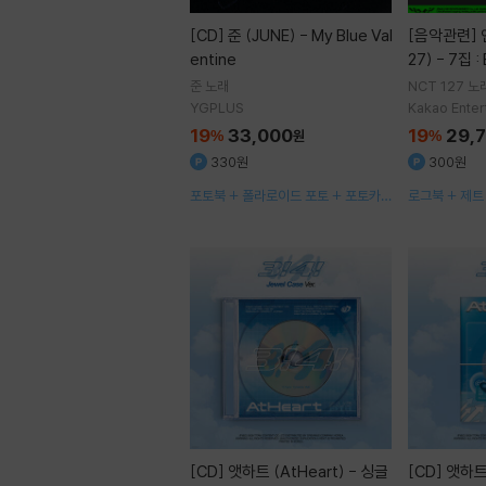
[CD]
준 (JUNE) - My Blue Val
[음악관련]
엔시티 127 (NCT 1
entine
27) - 7집 :
chain Ve
준
노래
NCT 127
노
중 1종 랜덤
YGPLUS
Kakao Enter
19
33,000
19
29,
%
원
%
330원
300원
포토북 + 폴라로이드 포토 + 포토카드
로그북 + 제트
5종 + 편지 + 연필
지포스터 1종 랜
커 5종 + 포
[CD]
앳하트 (AtHeart) - 싱글
[CD]
앳하트 (AtHeart) - 싱글