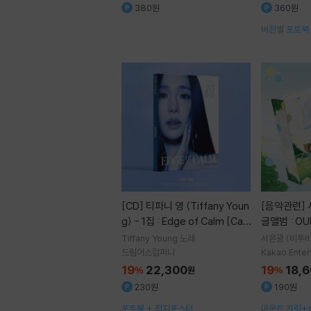
380원
360원
버전별 포토북 
스티커 + 북마
[CD]
티파니 영 (Tiffany Youn
[음악관련]
서은광 (비투비) - 싱
g) - 1집 : Edge of Calm [Cal
글앨범 : OU
m Ver.]
Tiffany Young
노래
서은광 (비투비
드림어스컴퍼니
Kakao Enter
19
22,300
19
18,
%
원
%
230원
190원
포토북 + 접지포스터
마운트 키링+