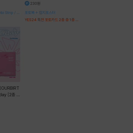
230원
i Strip / 크
포토북 + 접지포스터
 포스트카드 3
YES24 특전 포토카드 2종 중 1종 랜
덤 증정
hday [2종 S