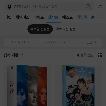
어린이
T
티켓
채널예스
이벤트
신상품
베스트
홈
국내
웰컴메뉴 모두보기
독후감
어린이
주목할 신상품
새로 나온 상품
DVD/BD
드라마/코미디
드라마 일반
집계 기준
등록일순