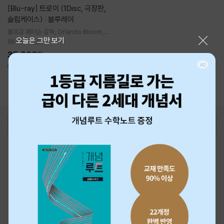
[Blu-ray]
트로이 (1Disc, 극장판,
슬립케이스) : 블루레이
볼프강 패터슨
감독
Orlando Bloom
E
닫기
오늘은 그만 보기
ric Bana
브래드 피트
출연
워너브러더스
35,200
원
360원
1
로그인
최근 본 상품
주문/배송
고객센터 1544-3800
티켓 1544-6399
중고샵 1566-4295
eBook 1:1문의/채팅상담
예스이십사(주) 사업자 정보
이용약관
개인정보처리방침
청소년보호정책
PC버전
회사소개
거래처관계자께
도서홍보
광고
Copyright © YES24 Corp. All Rights Reserved.