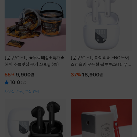
[문구/GIFT]
★무료배송+특가★
[문구/GIFT]
아이리버 ENC 노이
허쉬 초콜릿칩 쿠키 400g (통)
즈캔슬링 오픈형 블루투스6.0 무선
이어폰 ITW-ENC2 화이트
55
9,900
37
18,900
%
원
%
원
10.0
(
2
)
사무실, 가정, 교실 간식