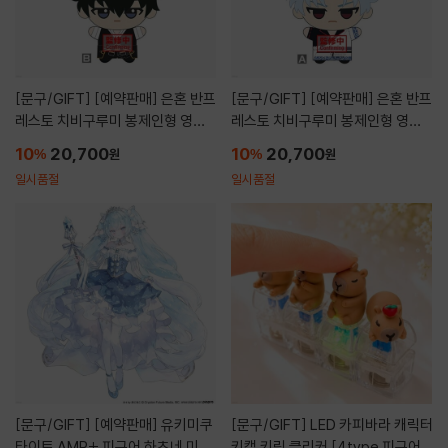
[문구/GIFT]
[예약판매] 은혼 반프
[문구/GIFT]
[예약판매] 은혼 반프
레스토 치비구루미 봉제인형 영혼
레스토 치비구루미 봉제인형 영혼
체인지 편 B 히지카타 토시로
체인지 편 A 사카타 긴토키
10
20,700
10
20,700
%
원
%
원
일시품절
일시품절
[문구/GIFT]
[예약판매] 유키미쿠
[문구/GIFT]
LED 카피바라 캐릭터
타이토 AMP+ 피규어 하츠네 미쿠
키캡 키링 클리커 [4type 피규어