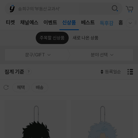
어린이
T
티켓
채널예스
이벤트
신상품
베스트
독후감
홈
국내
웰컴메뉴 모두보기
어린이
주목할 신상품
새로 나온 상품
문구/GIFT
분야 선택
집계 기준
등록일순
혜택
배송