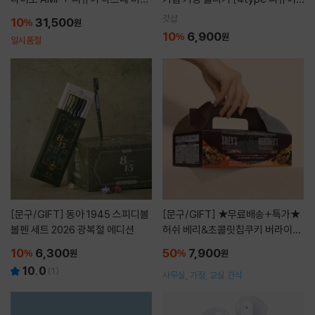
스노우 미쿠 ALL STARS 2019 버
클릭커 귀여운 키보드 딸깍이 청축
갓샵
10
31,500
%
원
전
키꾸 열쇠 고리 굿즈 템 3구 4구]
10
6,900
%
원
일시품절
[문구/GIFT]
동아 1945 스피디볼
[문구/GIFT]
★무료배송+특가★
볼펜 세트 2026 광복절 에디션
허쉬 베리&초콜릿칩쿠키 버라이어
티팩 288g
10
6,300
50
7,900
%
원
%
원
10.0
(
1
)
사무실, 가정, 교실 간식