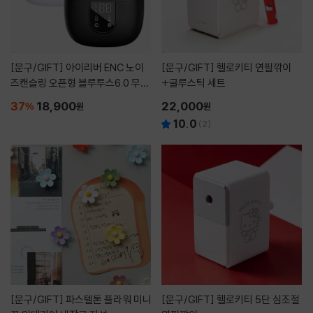
[문구/GIFT]
아이리버 ENC 노이
[문구/GIFT]
헬로키티 연필깎이
즈캔슬링 오픈형 블루투스6.0 무선
+글루스틱 세트
이어폰 ITW-ENC2 블랙
37
18,900
22,000
%
원
원
10.0
(
2
)
[문구/GIFT]
파스텔톤 플라워 미니
[문구/GIFT]
헬로키티 5단 심조절