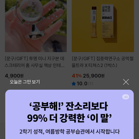
[문구/GIFT]
투명 미니 지구본 데
[문구/GIFT]
집중력연구소 공먹젤
스크테리어 홈 사무실 책상 인테리
울트라 X 티쳐스2 (1박스)
어 소품 장식 개업식 집들이 선물
4,900
41
25,900
원
%
원
닫기
오늘은 그만 보기
10.0
(
1
)
강력하고 또렷하게 몰입하고 싶은 사람
3개이상 구매시 20%할인쿠폰 증정!
1
로그인
최근 본 상품
주문/배송