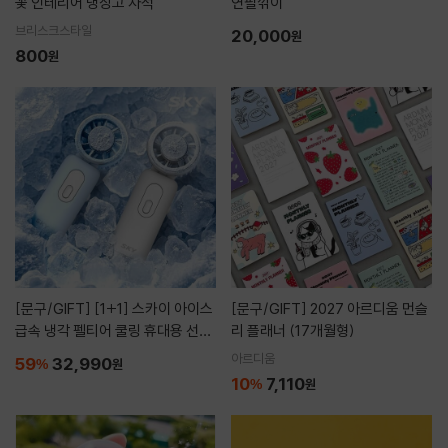
꽃 인테리어 냉장고 자석
연필깎이
브리스크스타일
20,000
원
800
원
[문구/GIFT]
[1+1] 스카이 아이스
[문구/GIFT]
2027 아르디움 먼슬
급속 냉각 펠티어 쿨링 휴대용 선풍
리 플래너 (17개월형)
기
아르디움
59
32,990
%
원
10
7,110
%
원