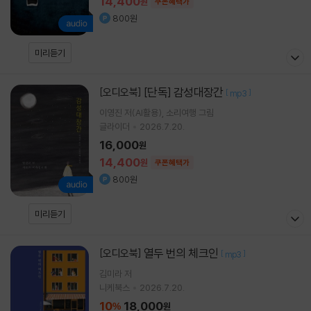
14,400
원
쿠폰혜택가
800원
미리듣기
[단독] 감성대장간
[오디오북]
[
]
mp3
이영진
저(AI활용)
소리여행
그림
글라이더
2026.7.20.
16,000
원
14,400
원
쿠폰혜택가
800원
미리듣기
열두 번의 체크인
[오디오북]
[
]
mp3
김미라
저
니케북스
2026.7.20.
10
18,000
%
원