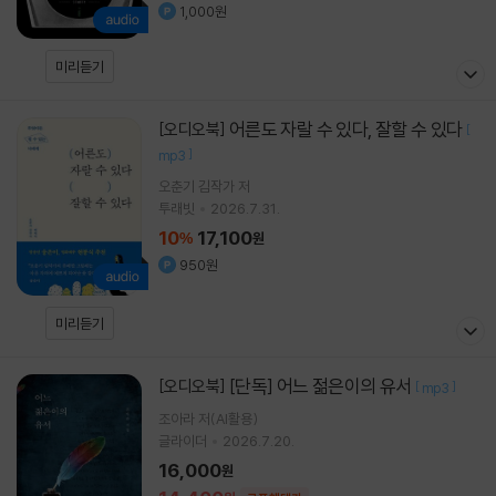
1,000원
미리듣기
어른도 자랄 수 있다, 잘할 수 있다
[오디오북]
[
]
mp3
오춘기 김작가
저
투래빗
2026.7.31.
10
17,100
%
원
950원
미리듣기
[단독] 어느 젊은이의 유서
[오디오북]
[
]
mp3
조아라
저(AI활용)
글라이더
2026.7.20.
16,000
원