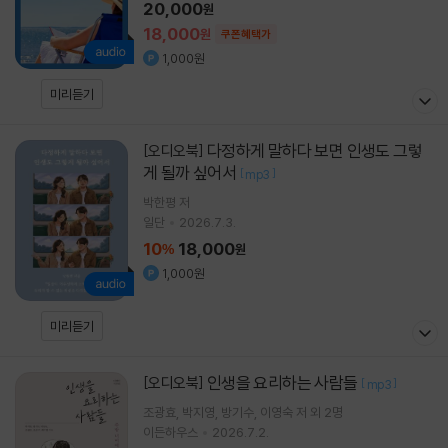
20,000
원
18,000
원
쿠폰혜택가
1,000원
미리듣기
다정하게 말하다 보면 인생도 그렇
[오디오북]
게 될까 싶어서
[
]
mp3
박한평
저
일단
2026.7.3.
10
18,000
%
원
1,000원
미리듣기
인생을 요리하는 사람들
[오디오북]
[
]
mp3
조광효
박지영
방기수
이영숙
저 외 2명
이든하우스
2026.7.2.