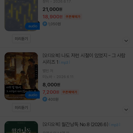
창비
2026.6.17.
21,000
원
18,900
원
쿠폰혜택가
1,050원
미리듣기
나도 저런 시절이 있었지 - 그 사람
[오디오북]
시리즈 1
[
]
mp3
별빈 저
미노바
2026.6.11.
8,000
원
7,200
원
쿠폰혜택가
400원
미리듣기
월간낭독 No.8 (2026.6)
[오디오북]
[
]
mp3