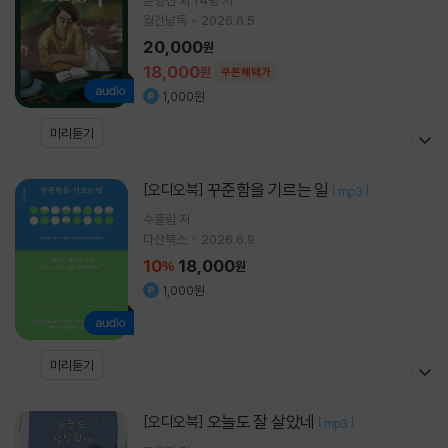
은영선 외 14명 저
월간낭독
2026.6.5.
20,000
원
18,000
원
쿠폰혜택가
1,000원
미리듣기
꾸준함을 기르는 일
[오디오북]
[
]
mp3
수풀림
저
다산북스
2026.6.9.
10
18,000
%
원
1,000원
미리듣기
오늘도 잘 살았네
[오디오북]
[
]
mp3