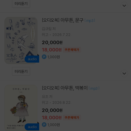
미리듣기
아무튼, 문구
[오디오북]
[
]
mp3
김규림
저
위고
2026.7.22.
20,000
원
18,000
원
쿠폰혜택가
1,000원
미리듣기
아무튼, 떡볶이
[오디오북]
[
]
mp3
요조
저
위고
2026.8.22.
20,000
원
18,000
원
쿠폰혜택가
1,000원