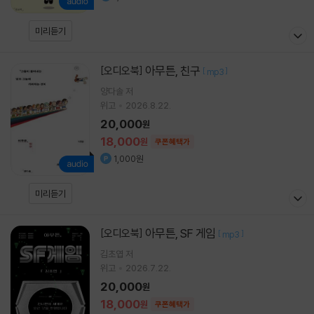
미리듣기
아무튼, 친구
[오디오북]
[
]
mp3
양다솔
저
위고
2026.8.22.
20,000
원
18,000
원
쿠폰혜택가
1,000원
미리듣기
아무튼, SF 게임
[오디오북]
[
]
mp3
김초엽
저
위고
2026.7.22.
20,000
원
18,000
원
쿠폰혜택가