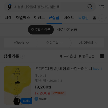
어린이
T
티켓
채널예스
이벤트
신상품
베스트
독후감
홈
국내
웰컴메뉴 모두보기
어린이
주목할 신상품
새로 나온 상품
eBook
오디오북
시/에세이
집계 기준
부가옵션
등록일순
안녕, 내 안의 소란스러운 나
[오디오북]
[
]
mp3
곽도경 저
작가의 집
2026.7.31.
19,200
원
17,280
원
쿠폰혜택가
960원