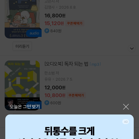
고은지
저
김영사
2026.6.8.
16,800
원
15,120
원
쿠폰혜택가
840원
미리듣기
독자 되는 법
[오디오북]
[
]
mp3
한소범
저
유유
2026.7.5.
12,000
원
10,800
원
쿠폰혜택가
600원
닫기
오늘은 그만 보기
미리듣기
1