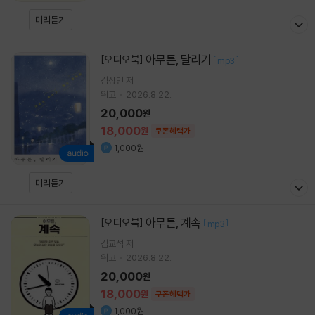
미리듣기
아무튼, 달리기
[오디오북]
[
]
mp3
김상민
저
위고
2026.8.22.
20,000
원
18,000
원
쿠폰혜택가
1,000원
미리듣기
아무튼, 계속
[오디오북]
[
]
mp3
김교석
저
위고
2026.8.22.
20,000
원
18,000
원
쿠폰혜택가
1,000원