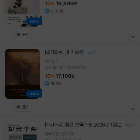
10
19,800
%
원
1,100원
미리듣기
내 이름은
[오디오북]
[
]
mp3
천성호
저
잔상페이지
2026.6.24.
10
17,100
%
원
950원
미리듣기
월간 한국수필 2025년 1월호
[오디오북]
[
]
mp3
한국수필가협회 저