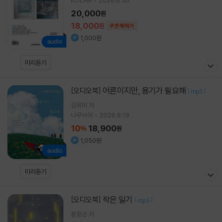
KOLAA
2026.6.30.
20,000
원
18,000
원
쿠폰혜택가
1,000원
미리듣기
어른이지만, 용기가 필요해
[오디오북]
[
]
mp3
김유미
저
나무사이
2026.6.19.
10
18,900
%
원
1,050원
미리듣기
작은 일기
[오디오북]
[
]
mp3
황정은
저