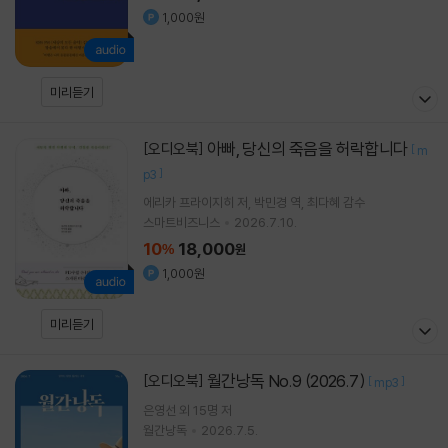
1,000원
미리듣기
아빠, 당신의 죽음을 허락합니다
[오디오북]
[
m
]
p3
에리카 프라이지히
저
박민경
역
최다혜
감수
스마트비즈니스
2026.7.10.
10
18,000
%
원
1,000원
미리듣기
월간낭독 No.9 (2026.7)
[오디오북]
[
]
mp3
은영선 외 15명 저
월간낭독
2026.7.5.